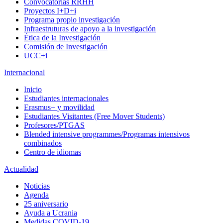
Convocatorias RRHH
Proyectos I+D+i
Programa propio investigación
Infraestruturas de apoyo a la investigación
Ética de la Investigación
Comisión de Investigación
UCC+i
Internacional
Inicio
Estudiantes internacionales
Erasmus+ y movilidad
Estudiantes Visitantes (Free Mover Students)
Profesores/PTGAS
Blended intensive programmes/Programas intensivos
combinados
Centro de idiomas
Actualidad
Noticias
Agenda
25 aniversario
Ayuda a Ucrania
Medidas COVID-19