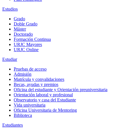
Estudios
Grado
Doble Grado
Máster
Doctorado
Formación Continua
URJC Mayores
URJC Online
Estudiar
Pruebas de acceso
Admisión
Matrícula y convalidaciones
Becas, ayudas y premios
Oficina del estudiante y Orientación preuniversitaria
Orientación laboral y profesional
Observatorio y casa del Estudiante
Vida universitaria
Oficina Universitaria de Mentoring
Biblioteca
Estudiantes