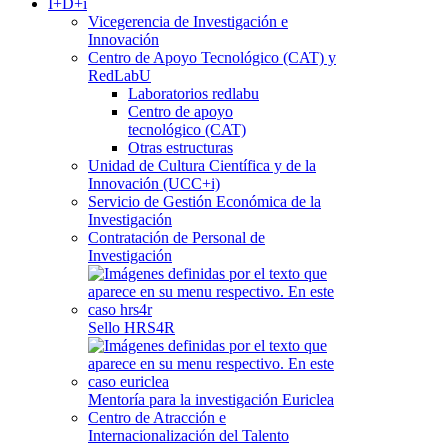
I+D+i
Vicegerencia de Investigación e
Innovación
Centro de Apoyo Tecnológico (CAT) y
RedLabU
Laboratorios redlabu
Centro de apoyo
tecnológico (CAT)
Otras estructuras
Unidad de Cultura Científica y de la
Innovación (UCC+i)
Servicio de Gestión Económica de la
Investigación
Contratación de Personal de
Investigación
Sello HRS4R
Mentoría para la investigación Euriclea
Centro de Atracción e
Internacionalización del Talento