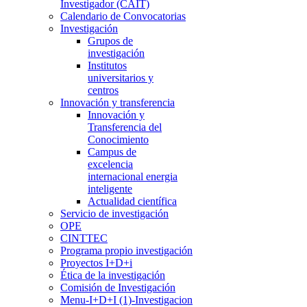
Investigador (CAIT)
Calendario de Convocatorias
Investigación
Grupos de
investigación
Institutos
universitarios y
centros
Innovación y transferencia
Innovación y
Transferencia del
Conocimiento
Campus de
excelencia
internacional energia
inteligente
Actualidad científica
Servicio de investigación
OPE
CINTTEC
Programa propio investigación
Proyectos I+D+i
Ética de la investigación
Comisión de Investigación
Menu-I+D+I (1)-Investigacion