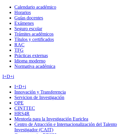
Calendario académico
Horarios
Guías docentes
Exámenes
Seguro escolar
Trámites académicos
Títulos y certificados
RAC
TFG
Prácticas externas
Idioma moderno
Normativa académica
I+D+i
I+D+i
Innovación y Transferencia
Servicion de Investigación
OPE
CINTTEC
HRS4R
Mentoría para la Investigación Euriclea
Centro de Atracción e Internacionalización del Talento
Investigador (CAIT)