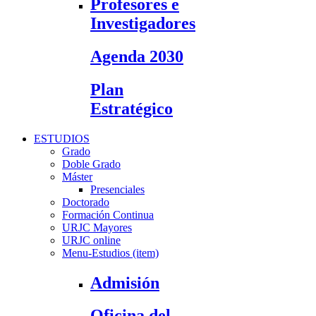
Profesores e
Investigadores
Agenda 2030
Plan
Estratégico
ESTUDIOS
Grado
Doble Grado
Máster
Presenciales
Doctorado
Formación Continua
URJC Mayores
URJC online
Menu-Estudios (item)
Admisión
Oficina del