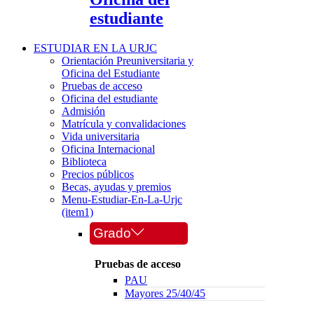
estudiante
ESTUDIAR EN LA URJC
Orientación Preuniversitaria y
Oficina del Estudiante
Pruebas de acceso
Oficina del estudiante
Admisión
Matrícula y convalidaciones
Vida universitaria
Oficina Internacional
Biblioteca
Precios públicos
Becas, ayudas y premios
Menu-Estudiar-En-La-Urjc
(item1)
Grado
Pruebas de acceso
PAU
Mayores 25/40/45