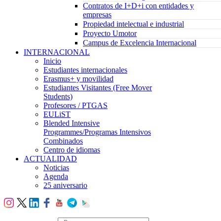
Contratos de I+D+i con entidades y
empresas
Propiedad intelectual e industrial
Proyecto Umotor
Campus de Excelencia Internacional
INTERNACIONAL
Inicio
Estudiantes internacionales
Erasmus+ y movilidad
Estudiantes Visitantes (Free Mover
Students)
Profesores / PTGAS
EULiST
Blended Intensive
Programmes/Programas Intensivos
Combinados
Centro de idiomas
ACTUALIDAD
Noticias
Agenda
25 aniversario