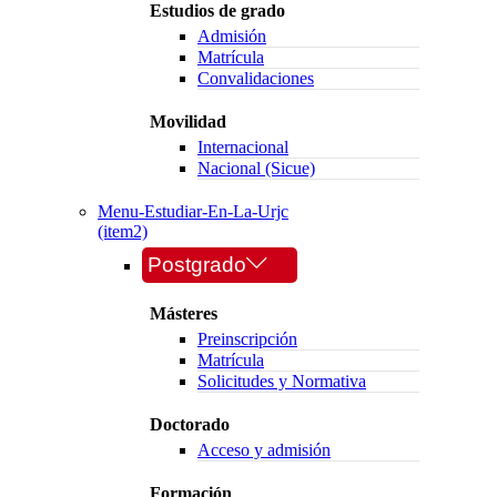
Estudios de grado
Admisión
Matrícula
Convalidaciones
Movilidad
Internacional
Nacional (Sicue)
Menu-Estudiar-En-La-Urjc
(item2)
Postgrado
Másteres
Preinscripción
Matrícula
Solicitudes y Normativa
Doctorado
Acceso y admisión
Formación