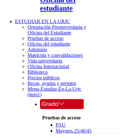
estudiante
ESTUDIAR EN LA URJC
Orientación Preuniversitaria y
Oficina del Estudiante
Pruebas de acceso
Oficina del estudiante
Admisión
Matrícula y convalidaciones
Vida universitaria
Oficina Internacional
Biblioteca
Precios públicos
Becas, ayudas y premios
Menu-Estudiar-En-La-Urjc
(item1)
Grado
Pruebas de acceso
PAU
Mayores 25/40/45