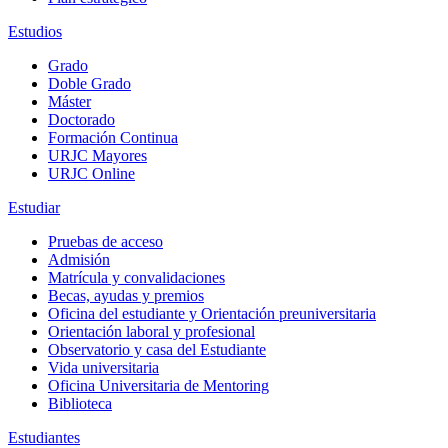
Estudios
Grado
Doble Grado
Máster
Doctorado
Formación Continua
URJC Mayores
URJC Online
Estudiar
Pruebas de acceso
Admisión
Matrícula y convalidaciones
Becas, ayudas y premios
Oficina del estudiante y Orientación preuniversitaria
Orientación laboral y profesional
Observatorio y casa del Estudiante
Vida universitaria
Oficina Universitaria de Mentoring
Biblioteca
Estudiantes