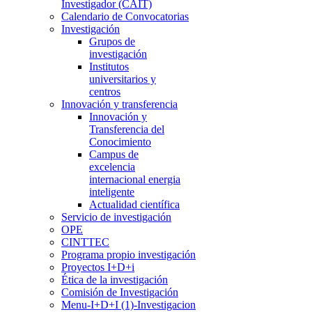
Investigador (CAIT)
Calendario de Convocatorias
Investigación
Grupos de
investigación
Institutos
universitarios y
centros
Innovación y transferencia
Innovación y
Transferencia del
Conocimiento
Campus de
excelencia
internacional energia
inteligente
Actualidad científica
Servicio de investigación
OPE
CINTTEC
Programa propio investigación
Proyectos I+D+i
Ética de la investigación
Comisión de Investigación
Menu-I+D+I (1)-Investigacion