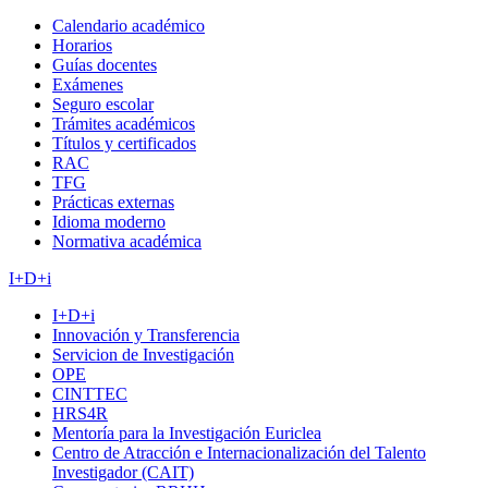
Calendario académico
Horarios
Guías docentes
Exámenes
Seguro escolar
Trámites académicos
Títulos y certificados
RAC
TFG
Prácticas externas
Idioma moderno
Normativa académica
I+D+i
I+D+i
Innovación y Transferencia
Servicion de Investigación
OPE
CINTTEC
HRS4R
Mentoría para la Investigación Euriclea
Centro de Atracción e Internacionalización del Talento
Investigador (CAIT)