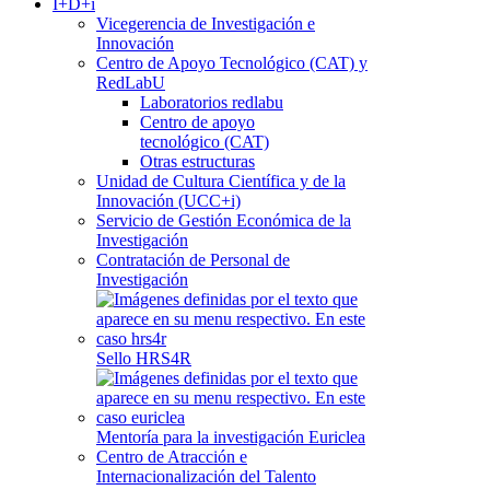
I+D+i
Vicegerencia de Investigación e
Innovación
Centro de Apoyo Tecnológico (CAT) y
RedLabU
Laboratorios redlabu
Centro de apoyo
tecnológico (CAT)
Otras estructuras
Unidad de Cultura Científica y de la
Innovación (UCC+i)
Servicio de Gestión Económica de la
Investigación
Contratación de Personal de
Investigación
Sello HRS4R
Mentoría para la investigación Euriclea
Centro de Atracción e
Internacionalización del Talento