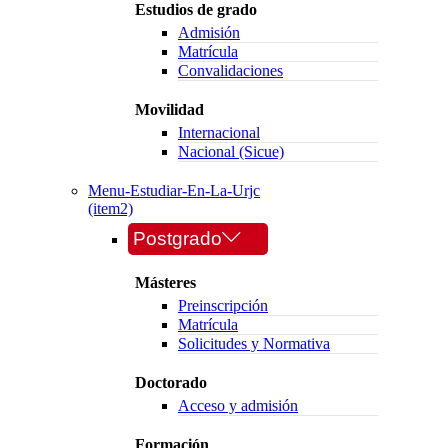
Estudios de grado
Admisión
Matrícula
Convalidaciones
Movilidad
Internacional
Nacional (Sicue)
Menu-Estudiar-En-La-Urjc
(item2)
Postgrado
Másteres
Preinscripción
Matrícula
Solicitudes y Normativa
Doctorado
Acceso y admisión
Formación