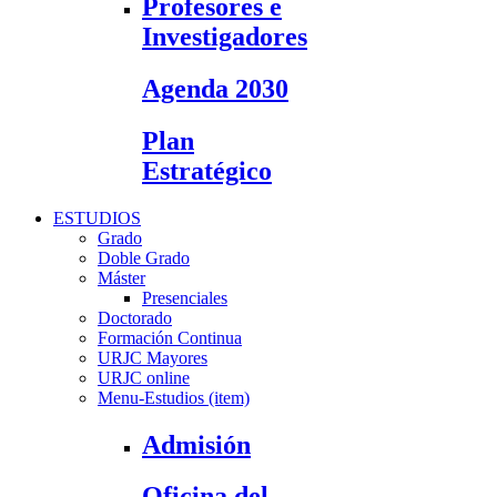
Profesores e
Investigadores
Agenda 2030
Plan
Estratégico
ESTUDIOS
Grado
Doble Grado
Máster
Presenciales
Doctorado
Formación Continua
URJC Mayores
URJC online
Menu-Estudios (item)
Admisión
Oficina del