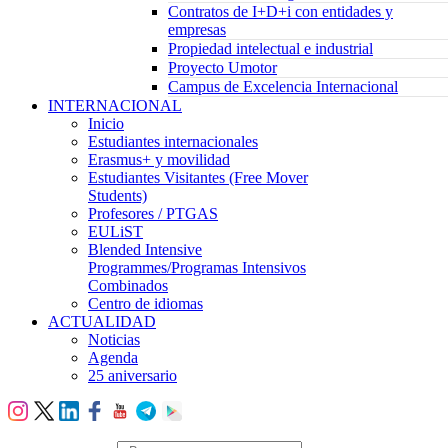
Contratos de I+D+i con entidades y
empresas
Propiedad intelectual e industrial
Proyecto Umotor
Campus de Excelencia Internacional
INTERNACIONAL
Inicio
Estudiantes internacionales
Erasmus+ y movilidad
Estudiantes Visitantes (Free Mover
Students)
Profesores / PTGAS
EULiST
Blended Intensive
Programmes/Programas Intensivos
Combinados
Centro de idiomas
ACTUALIDAD
Noticias
Agenda
25 aniversario