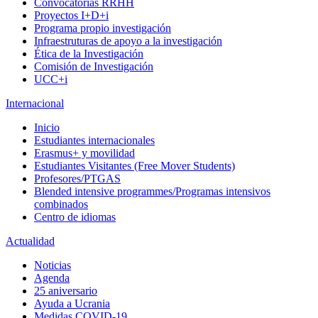
Convocatorias RRHH
Proyectos I+D+i
Programa propio investigación
Infraestruturas de apoyo a la investigación
Ética de la Investigación
Comisión de Investigación
UCC+i
Internacional
Inicio
Estudiantes internacionales
Erasmus+ y movilidad
Estudiantes Visitantes (Free Mover Students)
Profesores/PTGAS
Blended intensive programmes/Programas intensivos
combinados
Centro de idiomas
Actualidad
Noticias
Agenda
25 aniversario
Ayuda a Ucrania
Medidas COVID-19