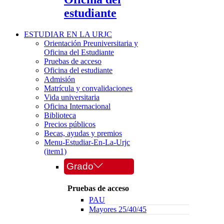
estudiante
ESTUDIAR EN LA URJC
Orientación Preuniversitaria y
Oficina del Estudiante
Pruebas de acceso
Oficina del estudiante
Admisión
Matrícula y convalidaciones
Vida universitaria
Oficina Internacional
Biblioteca
Precios públicos
Becas, ayudas y premios
Menu-Estudiar-En-La-Urjc
(item1)
Grado
Pruebas de acceso
PAU
Mayores 25/40/45