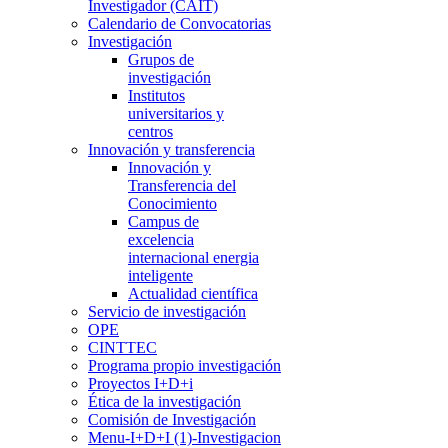
Investigador (CAIT)
Calendario de Convocatorias
Investigación
Grupos de
investigación
Institutos
universitarios y
centros
Innovación y transferencia
Innovación y
Transferencia del
Conocimiento
Campus de
excelencia
internacional energia
inteligente
Actualidad científica
Servicio de investigación
OPE
CINTTEC
Programa propio investigación
Proyectos I+D+i
Ética de la investigación
Comisión de Investigación
Menu-I+D+I (1)-Investigacion