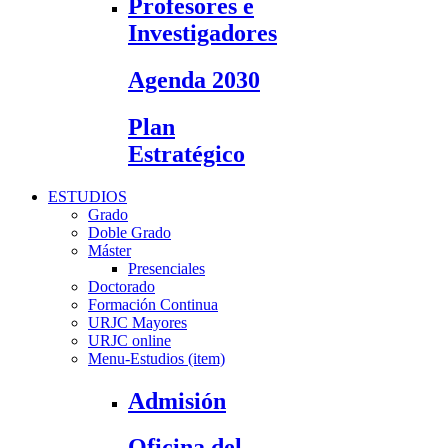
Profesores e
Investigadores
Agenda 2030
Plan
Estratégico
ESTUDIOS
Grado
Doble Grado
Máster
Presenciales
Doctorado
Formación Continua
URJC Mayores
URJC online
Menu-Estudios (item)
Admisión
Oficina del