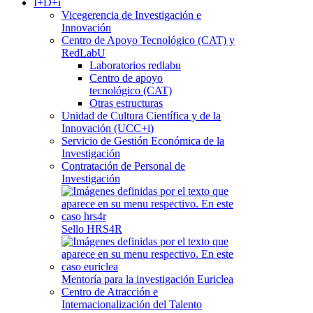
I+D+i
Vicegerencia de Investigación e
Innovación
Centro de Apoyo Tecnológico (CAT) y
RedLabU
Laboratorios redlabu
Centro de apoyo
tecnológico (CAT)
Otras estructuras
Unidad de Cultura Científica y de la
Innovación (UCC+i)
Servicio de Gestión Económica de la
Investigación
Contratación de Personal de
Investigación
Sello HRS4R
Mentoría para la investigación Euriclea
Centro de Atracción e
Internacionalización del Talento