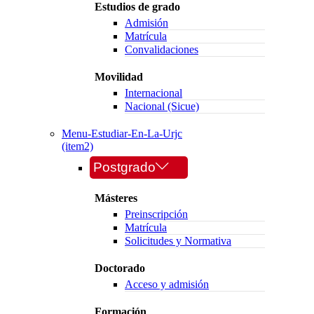
Estudios de grado
Admisión
Matrícula
Convalidaciones
Movilidad
Internacional
Nacional (Sicue)
Menu-Estudiar-En-La-Urjc
(item2)
Postgrado
Másteres
Preinscripción
Matrícula
Solicitudes y Normativa
Doctorado
Acceso y admisión
Formación