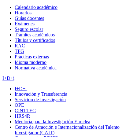
Calendario académico
Horarios
Guías docentes
Exámenes
Seguro escolar
Trámites académicos
Títulos y certificados
RAC
TFG
Prácticas externas
Idioma moderno
Normativa académica
I+D+i
I+D+i
Innovación y Transferencia
Servicion de Investigación
OPE
CINTTEC
HRS4R
Mentoría para la Investigación Euriclea
Centro de Atracción e Internacionalización del Talento
Investigador (CAIT)