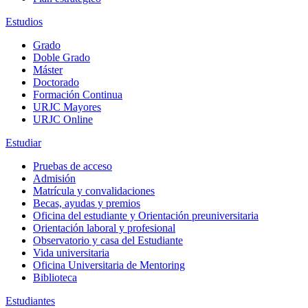
Estudios
Grado
Doble Grado
Máster
Doctorado
Formación Continua
URJC Mayores
URJC Online
Estudiar
Pruebas de acceso
Admisión
Matrícula y convalidaciones
Becas, ayudas y premios
Oficina del estudiante y Orientación preuniversitaria
Orientación laboral y profesional
Observatorio y casa del Estudiante
Vida universitaria
Oficina Universitaria de Mentoring
Biblioteca
Estudiantes