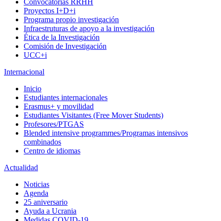
Convocatorias RRHH
Proyectos I+D+i
Programa propio investigación
Infraestruturas de apoyo a la investigación
Ética de la Investigación
Comisión de Investigación
UCC+i
Internacional
Inicio
Estudiantes internacionales
Erasmus+ y movilidad
Estudiantes Visitantes (Free Mover Students)
Profesores/PTGAS
Blended intensive programmes/Programas intensivos
combinados
Centro de idiomas
Actualidad
Noticias
Agenda
25 aniversario
Ayuda a Ucrania
Medidas COVID-19