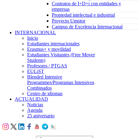
Contratos de I+D+i con entidades y
empresas
Propiedad intelectual e industrial
Proyecto Umotor
Campus de Excelencia Internacional
INTERNACIONAL
Inicio
Estudiantes internacionales
Erasmus+ y movilidad
Estudiantes Visitantes (Free Mover
Students)
Profesores / PTGAS
EULiST
Blended Intensive
Programmes/Programas Intensivos
Combinados
Centro de idiomas
ACTUALIDAD
Noticias
Agenda
25 aniversario