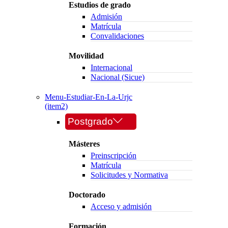
Estudios de grado
Admisión
Matrícula
Convalidaciones
Movilidad
Internacional
Nacional (Sicue)
Menu-Estudiar-En-La-Urjc
(item2)
Postgrado
Másteres
Preinscripción
Matrícula
Solicitudes y Normativa
Doctorado
Acceso y admisión
Formación