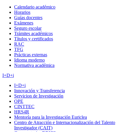
Calendario académico
Horarios
Guías docentes
Exámenes
Seguro escolar
Trámites académicos
Títulos y certificados
RAC
TFG
Prácticas externas
Idioma moderno
Normativa académica
I+D+i
I+D+i
Innovación y Transferencia
Servicion de Investigación
OPE
CINTTEC
HRS4R
Mentoría para la Investigación Euriclea
Centro de Atracción e Internacionalización del Talento
Investigador (CAIT)