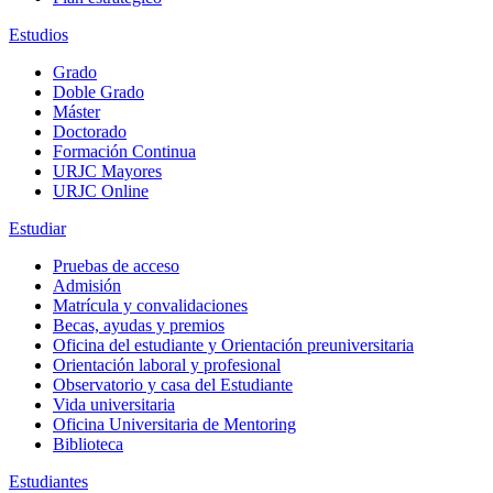
Estudios
Grado
Doble Grado
Máster
Doctorado
Formación Continua
URJC Mayores
URJC Online
Estudiar
Pruebas de acceso
Admisión
Matrícula y convalidaciones
Becas, ayudas y premios
Oficina del estudiante y Orientación preuniversitaria
Orientación laboral y profesional
Observatorio y casa del Estudiante
Vida universitaria
Oficina Universitaria de Mentoring
Biblioteca
Estudiantes