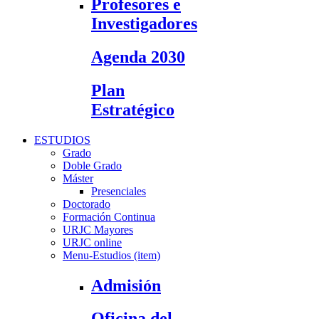
Profesores e
Investigadores
Agenda 2030
Plan
Estratégico
ESTUDIOS
Grado
Doble Grado
Máster
Presenciales
Doctorado
Formación Continua
URJC Mayores
URJC online
Menu-Estudios (item)
Admisión
Oficina del