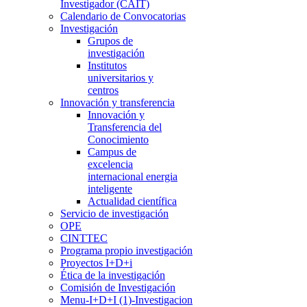
Investigador (CAIT)
Calendario de Convocatorias
Investigación
Grupos de
investigación
Institutos
universitarios y
centros
Innovación y transferencia
Innovación y
Transferencia del
Conocimiento
Campus de
excelencia
internacional energia
inteligente
Actualidad científica
Servicio de investigación
OPE
CINTTEC
Programa propio investigación
Proyectos I+D+i
Ética de la investigación
Comisión de Investigación
Menu-I+D+I (1)-Investigacion