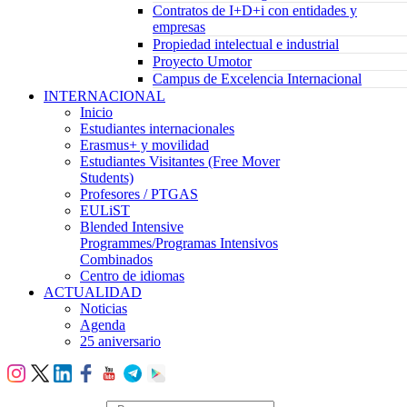
Contratos de I+D+i con entidades y
empresas
Propiedad intelectual e industrial
Proyecto Umotor
Campus de Excelencia Internacional
INTERNACIONAL
Inicio
Estudiantes internacionales
Erasmus+ y movilidad
Estudiantes Visitantes (Free Mover
Students)
Profesores / PTGAS
EULiST
Blended Intensive
Programmes/Programas Intensivos
Combinados
Centro de idiomas
ACTUALIDAD
Noticias
Agenda
25 aniversario