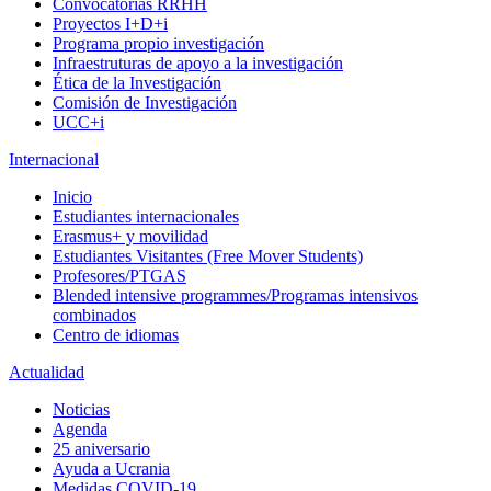
Convocatorias RRHH
Proyectos I+D+i
Programa propio investigación
Infraestruturas de apoyo a la investigación
Ética de la Investigación
Comisión de Investigación
UCC+i
Internacional
Inicio
Estudiantes internacionales
Erasmus+ y movilidad
Estudiantes Visitantes (Free Mover Students)
Profesores/PTGAS
Blended intensive programmes/Programas intensivos
combinados
Centro de idiomas
Actualidad
Noticias
Agenda
25 aniversario
Ayuda a Ucrania
Medidas COVID-19