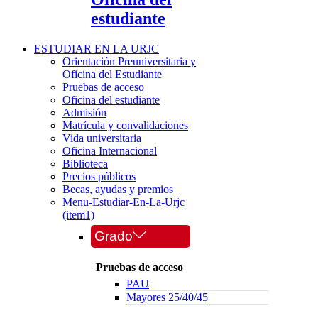
estudiante
ESTUDIAR EN LA URJC
Orientación Preuniversitaria y
Oficina del Estudiante
Pruebas de acceso
Oficina del estudiante
Admisión
Matrícula y convalidaciones
Vida universitaria
Oficina Internacional
Biblioteca
Precios públicos
Becas, ayudas y premios
Menu-Estudiar-En-La-Urjc
(item1)
Grado
Pruebas de acceso
PAU
Mayores 25/40/45