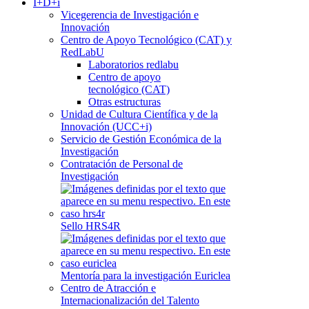
I+D+i
Vicegerencia de Investigación e
Innovación
Centro de Apoyo Tecnológico (CAT) y
RedLabU
Laboratorios redlabu
Centro de apoyo
tecnológico (CAT)
Otras estructuras
Unidad de Cultura Científica y de la
Innovación (UCC+i)
Servicio de Gestión Económica de la
Investigación
Contratación de Personal de
Investigación
Sello HRS4R
Mentoría para la investigación Euriclea
Centro de Atracción e
Internacionalización del Talento