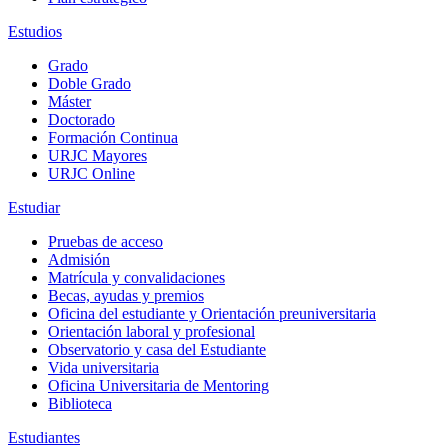
Estudios
Grado
Doble Grado
Máster
Doctorado
Formación Continua
URJC Mayores
URJC Online
Estudiar
Pruebas de acceso
Admisión
Matrícula y convalidaciones
Becas, ayudas y premios
Oficina del estudiante y Orientación preuniversitaria
Orientación laboral y profesional
Observatorio y casa del Estudiante
Vida universitaria
Oficina Universitaria de Mentoring
Biblioteca
Estudiantes