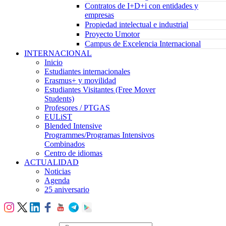
Contratos de I+D+i con entidades y
empresas
Propiedad intelectual e industrial
Proyecto Umotor
Campus de Excelencia Internacional
INTERNACIONAL
Inicio
Estudiantes internacionales
Erasmus+ y movilidad
Estudiantes Visitantes (Free Mover
Students)
Profesores / PTGAS
EULiST
Blended Intensive
Programmes/Programas Intensivos
Combinados
Centro de idiomas
ACTUALIDAD
Noticias
Agenda
25 aniversario