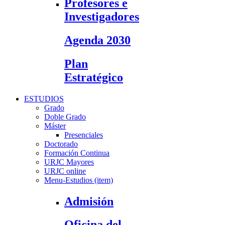
Profesores e
Investigadores
Agenda 2030
Plan
Estratégico
ESTUDIOS
Grado
Doble Grado
Máster
Presenciales
Doctorado
Formación Continua
URJC Mayores
URJC online
Menu-Estudios (item)
Admisión
Oficina del