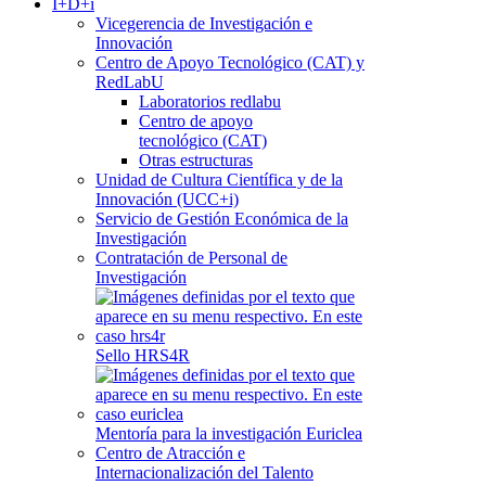
I+D+i
Vicegerencia de Investigación e
Innovación
Centro de Apoyo Tecnológico (CAT) y
RedLabU
Laboratorios redlabu
Centro de apoyo
tecnológico (CAT)
Otras estructuras
Unidad de Cultura Científica y de la
Innovación (UCC+i)
Servicio de Gestión Económica de la
Investigación
Contratación de Personal de
Investigación
Sello HRS4R
Mentoría para la investigación Euriclea
Centro de Atracción e
Internacionalización del Talento