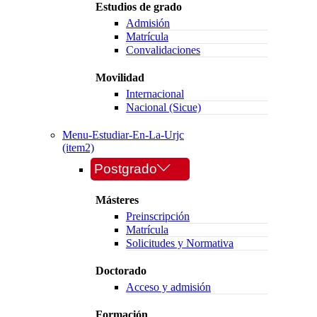
Estudios de grado
Admisión
Matrícula
Convalidaciones
Movilidad
Internacional
Nacional (Sicue)
Menu-Estudiar-En-La-Urjc
(item2)
Postgrado
Másteres
Preinscripción
Matrícula
Solicitudes y Normativa
Doctorado
Acceso y admisión
Formación