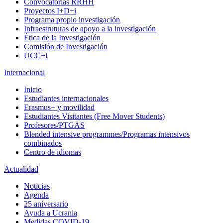
Convocatorias RRHH
Proyectos I+D+i
Programa propio investigación
Infraestruturas de apoyo a la investigación
Ética de la Investigación
Comisión de Investigación
UCC+i
Internacional
Inicio
Estudiantes internacionales
Erasmus+ y movilidad
Estudiantes Visitantes (Free Mover Students)
Profesores/PTGAS
Blended intensive programmes/Programas intensivos
combinados
Centro de idiomas
Actualidad
Noticias
Agenda
25 aniversario
Ayuda a Ucrania
Medidas COVID-19