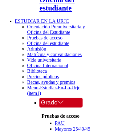
estudiante
ESTUDIAR EN LA URJC
Orientación Preuniversitaria y
Oficina del Estudiante
Pruebas de acceso
Oficina del estudiante
Admisión
Matrícula y convalidaciones
Vida universitaria
Oficina Internacional
Biblioteca
Precios públicos
Becas, ayudas y premios
Menu-Estudiar-En-La-Urjc
(item1)
Grado
Pruebas de acceso
PAU
Mayores 25/40/45