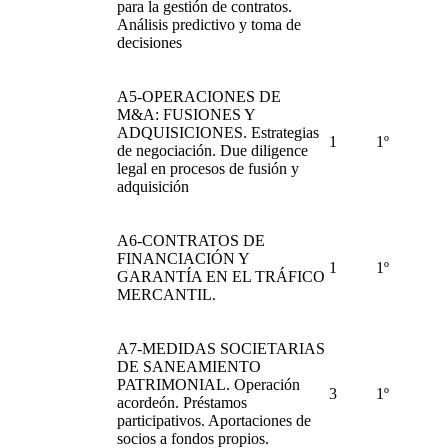
para la gestión de contratos.
Análisis predictivo y toma de
decisiones
A5-OPERACIONES DE
M&A: FUSIONES Y
ADQUISICIONES. Estrategias
1
1º
de negociación. Due diligence
legal en procesos de fusión y
adquisición
A6-CONTRATOS DE
FINANCIACIÓN Y
1
1º
GARANTÍA EN EL TRÁFICO
MERCANTIL.
A7-MEDIDAS SOCIETARIAS
DE SANEAMIENTO
PATRIMONIAL. Operación
3
1º
acordeón. Préstamos
participativos. Aportaciones de
socios a fondos propios.