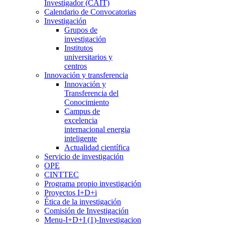
Investigador (CAIT)
Calendario de Convocatorias
Investigación
Grupos de
investigación
Institutos
universitarios y
centros
Innovación y transferencia
Innovación y
Transferencia del
Conocimiento
Campus de
excelencia
internacional energia
inteligente
Actualidad científica
Servicio de investigación
OPE
CINTTEC
Programa propio investigación
Proyectos I+D+i
Ética de la investigación
Comisión de Investigación
Menu-I+D+I (1)-Investigacion