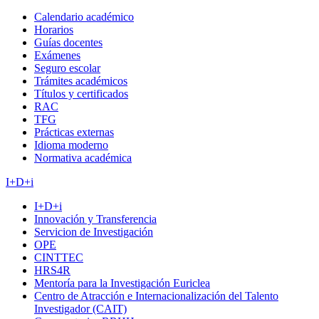
Calendario académico
Horarios
Guías docentes
Exámenes
Seguro escolar
Trámites académicos
Títulos y certificados
RAC
TFG
Prácticas externas
Idioma moderno
Normativa académica
I+D+i
I+D+i
Innovación y Transferencia
Servicion de Investigación
OPE
CINTTEC
HRS4R
Mentoría para la Investigación Euriclea
Centro de Atracción e Internacionalización del Talento
Investigador (CAIT)