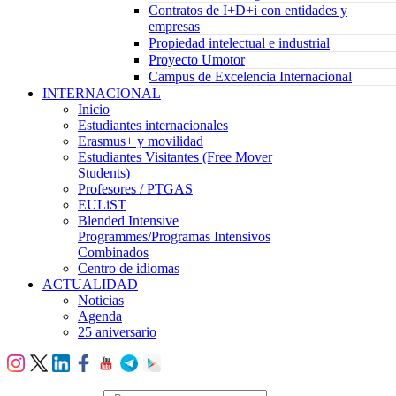
Contratos de I+D+i con entidades y
empresas
Propiedad intelectual e industrial
Proyecto Umotor
Campus de Excelencia Internacional
INTERNACIONAL
Inicio
Estudiantes internacionales
Erasmus+ y movilidad
Estudiantes Visitantes (Free Mover
Students)
Profesores / PTGAS
EULiST
Blended Intensive
Programmes/Programas Intensivos
Combinados
Centro de idiomas
ACTUALIDAD
Noticias
Agenda
25 aniversario