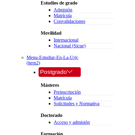
Estudios de grado
Admisión
Matrícula
Convalidaciones
Movilidad
Internacional
Nacional (Sicue)
Menu-Estudiar-En-La-Urjc
(item2)
Postgrado
Másteres
Preinscripción
Matrícula
Solicitudes y Normativa
Doctorado
Acceso y admisión
Formación