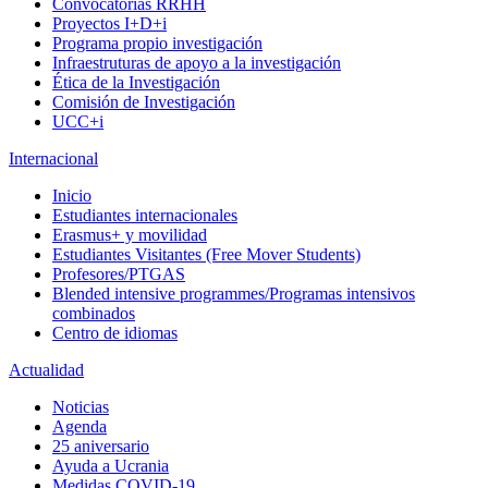
Convocatorias RRHH
Proyectos I+D+i
Programa propio investigación
Infraestruturas de apoyo a la investigación
Ética de la Investigación
Comisión de Investigación
UCC+i
Internacional
Inicio
Estudiantes internacionales
Erasmus+ y movilidad
Estudiantes Visitantes (Free Mover Students)
Profesores/PTGAS
Blended intensive programmes/Programas intensivos
combinados
Centro de idiomas
Actualidad
Noticias
Agenda
25 aniversario
Ayuda a Ucrania
Medidas COVID-19