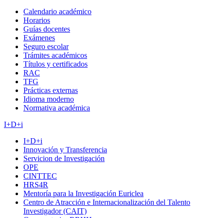
Calendario académico
Horarios
Guías docentes
Exámenes
Seguro escolar
Trámites académicos
Títulos y certificados
RAC
TFG
Prácticas externas
Idioma moderno
Normativa académica
I+D+i
I+D+i
Innovación y Transferencia
Servicion de Investigación
OPE
CINTTEC
HRS4R
Mentoría para la Investigación Euriclea
Centro de Atracción e Internacionalización del Talento
Investigador (CAIT)