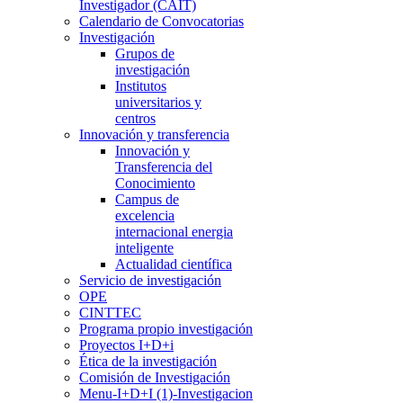
Investigador (CAIT)
Calendario de Convocatorias
Investigación
Grupos de
investigación
Institutos
universitarios y
centros
Innovación y transferencia
Innovación y
Transferencia del
Conocimiento
Campus de
excelencia
internacional energia
inteligente
Actualidad científica
Servicio de investigación
OPE
CINTTEC
Programa propio investigación
Proyectos I+D+i
Ética de la investigación
Comisión de Investigación
Menu-I+D+I (1)-Investigacion