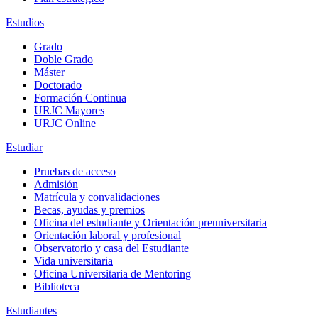
Estudios
Grado
Doble Grado
Máster
Doctorado
Formación Continua
URJC Mayores
URJC Online
Estudiar
Pruebas de acceso
Admisión
Matrícula y convalidaciones
Becas, ayudas y premios
Oficina del estudiante y Orientación preuniversitaria
Orientación laboral y profesional
Observatorio y casa del Estudiante
Vida universitaria
Oficina Universitaria de Mentoring
Biblioteca
Estudiantes