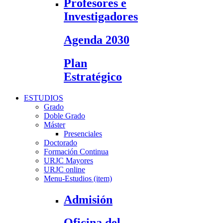
Profesores e
Investigadores
Agenda 2030
Plan
Estratégico
ESTUDIOS
Grado
Doble Grado
Máster
Presenciales
Doctorado
Formación Continua
URJC Mayores
URJC online
Menu-Estudios (item)
Admisión
Oficina del