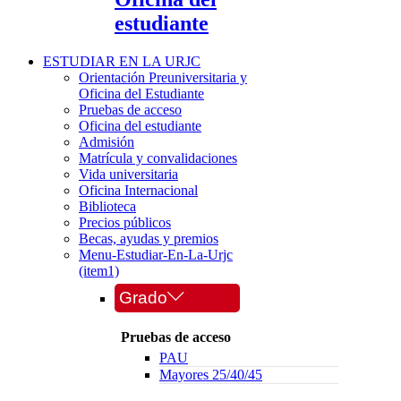
estudiante
ESTUDIAR EN LA URJC
Orientación Preuniversitaria y
Oficina del Estudiante
Pruebas de acceso
Oficina del estudiante
Admisión
Matrícula y convalidaciones
Vida universitaria
Oficina Internacional
Biblioteca
Precios públicos
Becas, ayudas y premios
Menu-Estudiar-En-La-Urjc
(item1)
Grado
Pruebas de acceso
PAU
Mayores 25/40/45