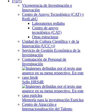
I+D+i
Vicegerencia de Investigación e
Innovación
Centro de Apoyo Tecnológico (CAT) y
RedLabU
Laboratorios redlabu
Centro de apoyo
tecnológico (CAT)
Otras estructuras
Unidad de Cultura Científica y de la
Innovación (UCC+i)
Servicio de Gestión Económica de la
Investigación
Contratación de Personal de
Investigación
Sello HRS4R
Mentoría para la investigación Euriclea
Centro de Atracción e
Internacionalización del Talento