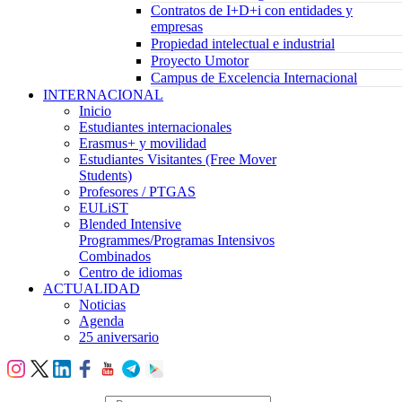
Contratos de I+D+i con entidades y
empresas
Propiedad intelectual e industrial
Proyecto Umotor
Campus de Excelencia Internacional
INTERNACIONAL
Inicio
Estudiantes internacionales
Erasmus+ y movilidad
Estudiantes Visitantes (Free Mover
Students)
Profesores / PTGAS
EULiST
Blended Intensive
Programmes/Programas Intensivos
Combinados
Centro de idiomas
ACTUALIDAD
Noticias
Agenda
25 aniversario