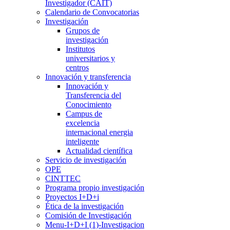
Investigador (CAIT)
Calendario de Convocatorias
Investigación
Grupos de
investigación
Institutos
universitarios y
centros
Innovación y transferencia
Innovación y
Transferencia del
Conocimiento
Campus de
excelencia
internacional energia
inteligente
Actualidad científica
Servicio de investigación
OPE
CINTTEC
Programa propio investigación
Proyectos I+D+i
Ética de la investigación
Comisión de Investigación
Menu-I+D+I (1)-Investigacion