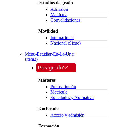
Estudios de grado
Admisión
Matrícula
Convalidaciones
Movilidad
Internacional
Nacional (Sicue)
Menu-Estudiar-En-La-Urjc
(item2)
Postgrado
Másteres
Preinscripción
Matrícula
Solicitudes y Normativa
Doctorado
Acceso y admisión
Formación