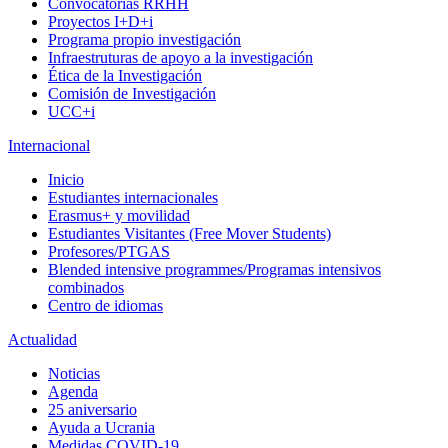
Convocatorias RRHH
Proyectos I+D+i
Programa propio investigación
Infraestruturas de apoyo a la investigación
Ética de la Investigación
Comisión de Investigación
UCC+i
Internacional
Inicio
Estudiantes internacionales
Erasmus+ y movilidad
Estudiantes Visitantes (Free Mover Students)
Profesores/PTGAS
Blended intensive programmes/Programas intensivos
combinados
Centro de idiomas
Actualidad
Noticias
Agenda
25 aniversario
Ayuda a Ucrania
Medidas COVID-19