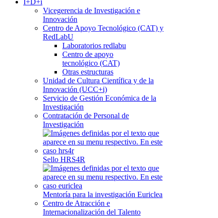
I+D+i
Vicegerencia de Investigación e
Innovación
Centro de Apoyo Tecnológico (CAT) y
RedLabU
Laboratorios redlabu
Centro de apoyo
tecnológico (CAT)
Otras estructuras
Unidad de Cultura Científica y de la
Innovación (UCC+i)
Servicio de Gestión Económica de la
Investigación
Contratación de Personal de
Investigación
Sello HRS4R
Mentoría para la investigación Euriclea
Centro de Atracción e
Internacionalización del Talento