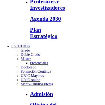
Profesores e
Investigadores
Agenda 2030
Plan
Estratégico
ESTUDIOS
Grado
Doble Grado
Máster
Presenciales
Doctorado
Formación Continua
URJC Mayores
URJC online
Menu-Estudios (item)
Admisión
Oficina del