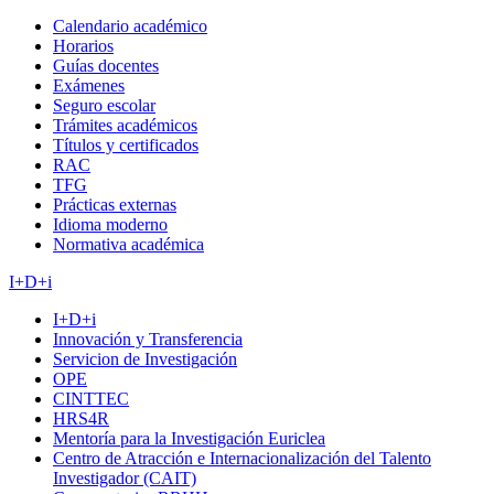
Calendario académico
Horarios
Guías docentes
Exámenes
Seguro escolar
Trámites académicos
Títulos y certificados
RAC
TFG
Prácticas externas
Idioma moderno
Normativa académica
I+D+i
I+D+i
Innovación y Transferencia
Servicion de Investigación
OPE
CINTTEC
HRS4R
Mentoría para la Investigación Euriclea
Centro de Atracción e Internacionalización del Talento
Investigador (CAIT)