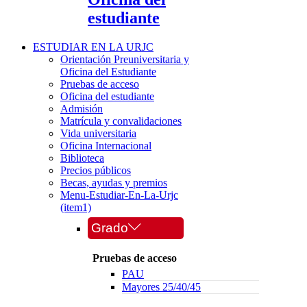
estudiante
ESTUDIAR EN LA URJC
Orientación Preuniversitaria y
Oficina del Estudiante
Pruebas de acceso
Oficina del estudiante
Admisión
Matrícula y convalidaciones
Vida universitaria
Oficina Internacional
Biblioteca
Precios públicos
Becas, ayudas y premios
Menu-Estudiar-En-La-Urjc
(item1)
Grado
Pruebas de acceso
PAU
Mayores 25/40/45