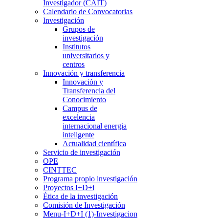
Investigador (CAIT)
Calendario de Convocatorias
Investigación
Grupos de
investigación
Institutos
universitarios y
centros
Innovación y transferencia
Innovación y
Transferencia del
Conocimiento
Campus de
excelencia
internacional energia
inteligente
Actualidad científica
Servicio de investigación
OPE
CINTTEC
Programa propio investigación
Proyectos I+D+i
Ética de la investigación
Comisión de Investigación
Menu-I+D+I (1)-Investigacion