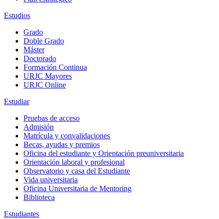
Estudios
Grado
Doble Grado
Máster
Doctorado
Formación Continua
URJC Mayores
URJC Online
Estudiar
Pruebas de acceso
Admisión
Matrícula y convalidaciones
Becas, ayudas y premios
Oficina del estudiante y Orientación preuniversitaria
Orientación laboral y profesional
Observatorio y casa del Estudiante
Vida universitaria
Oficina Universitaria de Mentoring
Biblioteca
Estudiantes