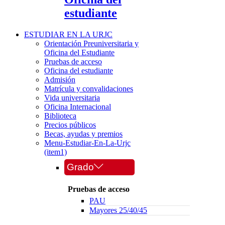
estudiante
ESTUDIAR EN LA URJC
Orientación Preuniversitaria y
Oficina del Estudiante
Pruebas de acceso
Oficina del estudiante
Admisión
Matrícula y convalidaciones
Vida universitaria
Oficina Internacional
Biblioteca
Precios públicos
Becas, ayudas y premios
Menu-Estudiar-En-La-Urjc
(item1)
Grado
Pruebas de acceso
PAU
Mayores 25/40/45