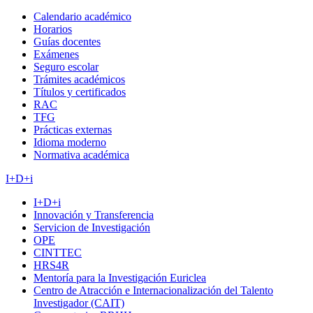
Calendario académico
Horarios
Guías docentes
Exámenes
Seguro escolar
Trámites académicos
Títulos y certificados
RAC
TFG
Prácticas externas
Idioma moderno
Normativa académica
I+D+i
I+D+i
Innovación y Transferencia
Servicion de Investigación
OPE
CINTTEC
HRS4R
Mentoría para la Investigación Euriclea
Centro de Atracción e Internacionalización del Talento
Investigador (CAIT)