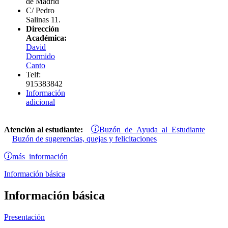
de Madrid
C/ Pedro
Salinas 11.
Dirección
Académica:
David
Dormido
Canto
Telf:
915383842
Información
adicional
Buzón de Ayuda al Estudiante
Atención al estudiante:
Buzón de sugerencias, quejas y felicitaciones
más información
Información básica
Información básica
Presentación