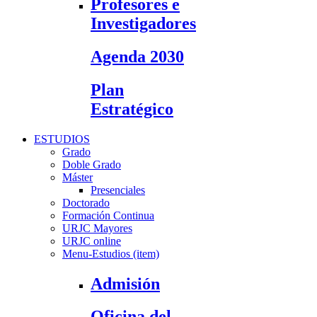
Profesores e
Investigadores
Agenda 2030
Plan
Estratégico
ESTUDIOS
Grado
Doble Grado
Máster
Presenciales
Doctorado
Formación Continua
URJC Mayores
URJC online
Menu-Estudios (item)
Admisión
Oficina del