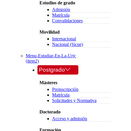
Estudios de grado
Admisión
Matrícula
Convalidaciones
Movilidad
Internacional
Nacional (Sicue)
Menu-Estudiar-En-La-Urjc
(item2)
Postgrado
Másteres
Preinscripción
Matrícula
Solicitudes y Normativa
Doctorado
Acceso y admisión
Formación