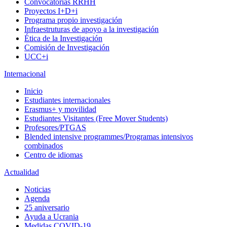
Convocatorias RRHH
Proyectos I+D+i
Programa propio investigación
Infraestruturas de apoyo a la investigación
Ética de la Investigación
Comisión de Investigación
UCC+i
Internacional
Inicio
Estudiantes internacionales
Erasmus+ y movilidad
Estudiantes Visitantes (Free Mover Students)
Profesores/PTGAS
Blended intensive programmes/Programas intensivos
combinados
Centro de idiomas
Actualidad
Noticias
Agenda
25 aniversario
Ayuda a Ucrania
Medidas COVID-19