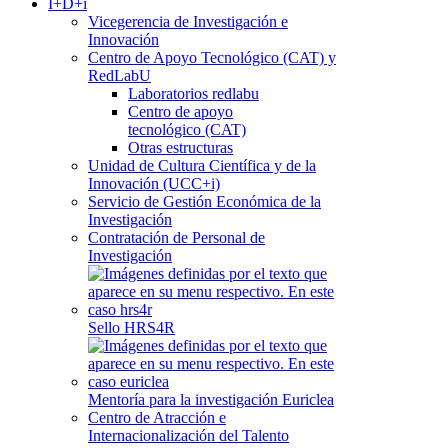
I+D+i
Vicegerencia de Investigación e
Innovación
Centro de Apoyo Tecnológico (CAT) y
RedLabU
Laboratorios redlabu
Centro de apoyo
tecnológico (CAT)
Otras estructuras
Unidad de Cultura Científica y de la
Innovación (UCC+i)
Servicio de Gestión Económica de la
Investigación
Contratación de Personal de
Investigación
Sello HRS4R
Mentoría para la investigación Euriclea
Centro de Atracción e
Internacionalización del Talento