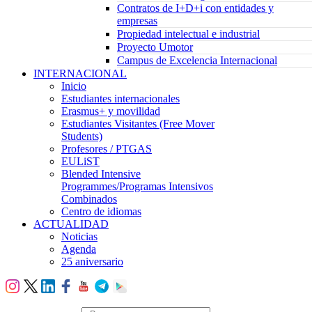
Contratos de I+D+i con entidades y
empresas
Propiedad intelectual e industrial
Proyecto Umotor
Campus de Excelencia Internacional
INTERNACIONAL
Inicio
Estudiantes internacionales
Erasmus+ y movilidad
Estudiantes Visitantes (Free Mover
Students)
Profesores / PTGAS
EULiST
Blended Intensive
Programmes/Programas Intensivos
Combinados
Centro de idiomas
ACTUALIDAD
Noticias
Agenda
25 aniversario