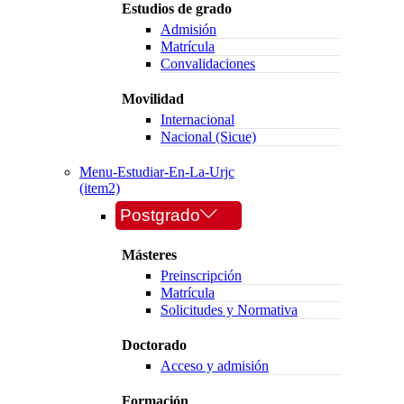
Estudios de grado
Admisión
Matrícula
Convalidaciones
Movilidad
Internacional
Nacional (Sicue)
Menu-Estudiar-En-La-Urjc
(item2)
Postgrado
Másteres
Preinscripción
Matrícula
Solicitudes y Normativa
Doctorado
Acceso y admisión
Formación