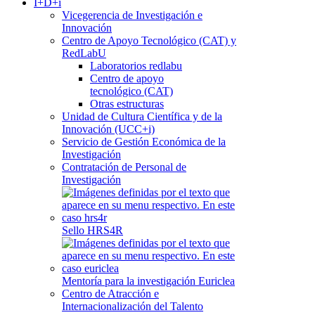
I+D+i
Vicegerencia de Investigación e
Innovación
Centro de Apoyo Tecnológico (CAT) y
RedLabU
Laboratorios redlabu
Centro de apoyo
tecnológico (CAT)
Otras estructuras
Unidad de Cultura Científica y de la
Innovación (UCC+i)
Servicio de Gestión Económica de la
Investigación
Contratación de Personal de
Investigación
Sello HRS4R
Mentoría para la investigación Euriclea
Centro de Atracción e
Internacionalización del Talento