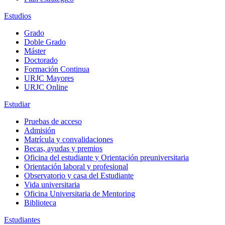
Estudios
Grado
Doble Grado
Máster
Doctorado
Formación Continua
URJC Mayores
URJC Online
Estudiar
Pruebas de acceso
Admisión
Matrícula y convalidaciones
Becas, ayudas y premios
Oficina del estudiante y Orientación preuniversitaria
Orientación laboral y profesional
Observatorio y casa del Estudiante
Vida universitaria
Oficina Universitaria de Mentoring
Biblioteca
Estudiantes