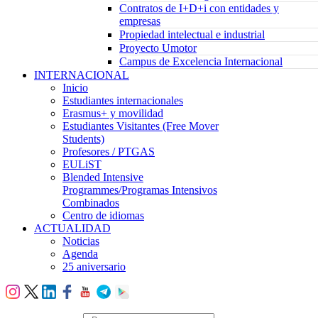
Contratos de I+D+i con entidades y
empresas
Propiedad intelectual e industrial
Proyecto Umotor
Campus de Excelencia Internacional
INTERNACIONAL
Inicio
Estudiantes internacionales
Erasmus+ y movilidad
Estudiantes Visitantes (Free Mover
Students)
Profesores / PTGAS
EULiST
Blended Intensive
Programmes/Programas Intensivos
Combinados
Centro de idiomas
ACTUALIDAD
Noticias
Agenda
25 aniversario