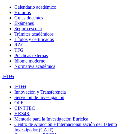
Calendario académico
Horarios
Guías docentes
Exámenes
Seguro escolar
Trámites académicos
Títulos y certificados
RAC
TFG
Prácticas externas
Idioma moderno
Normativa académica
I+D+i
I+D+i
Innovación y Transferencia
Servicion de Investigación
OPE
CINTTEC
HRS4R
Mentoría para la Investigación Euriclea
Centro de Atracción e Internacionalización del Talento
Investigador (CAIT)