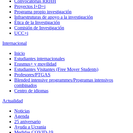
Convocatorias RRHH
Proyectos I+D+i
Programa propio investigación
Infraestruturas de apoyo a la investigación
Ética de la Investigación
Comisión de Investigación
UCC+i
Internacional
Inicio
Estudiantes internacionales
Erasmus+ y movilidad
Estudiantes Visitantes (Free Mover Students)
Profesores/PTGAS
Blended intensive programmes/Programas intensivos
combinados
Centro de idiomas
Actualidad
Noticias
Agenda
25 aniversario
Ayuda a Ucrania
Medidas COVID-19