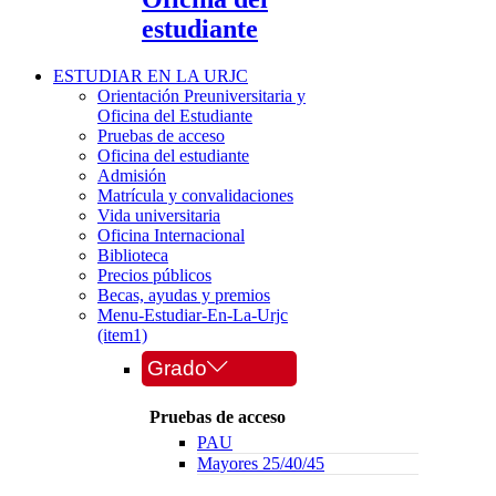
estudiante
ESTUDIAR EN LA URJC
Orientación Preuniversitaria y
Oficina del Estudiante
Pruebas de acceso
Oficina del estudiante
Admisión
Matrícula y convalidaciones
Vida universitaria
Oficina Internacional
Biblioteca
Precios públicos
Becas, ayudas y premios
Menu-Estudiar-En-La-Urjc
(item1)
Grado
Pruebas de acceso
PAU
Mayores 25/40/45