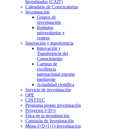
Investigador (CAIT)
Calendario de Convocatorias
Investigación
Grupos de
investigación
Institutos
universitarios y
centros
Innovación y transferencia
Innovación y
Transferencia del
Conocimiento
Campus de
excelencia
internacional energia
inteligente
Actualidad científica
Servicio de investigación
OPE
CINTTEC
Programa propio investigación
Proyectos I+D+i
Ética de la investigación
Comisión de Investigación
Menu-I+D+I (1)-Investigacion