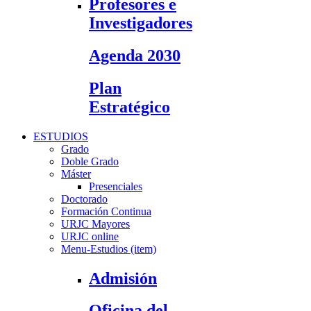
Profesores e
Investigadores
Agenda 2030
Plan
Estratégico
ESTUDIOS
Grado
Doble Grado
Máster
Presenciales
Doctorado
Formación Continua
URJC Mayores
URJC online
Menu-Estudios (item)
Admisión
Oficina del