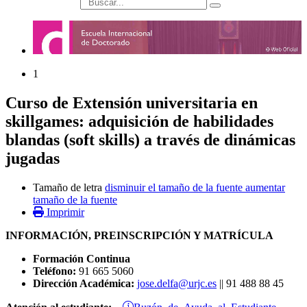
búsqueda
1
Curso de Extensión universitaria en
skillgames: adquisición de habilidades
blandas (soft skills) a través de dinámicas
jugadas
Tamaño de letra
disminuir el tamaño de la fuente
aumentar
tamaño de la fuente
Imprimir
INFORMACIÓN, PREINSCRIPCIÓN Y MATRÍCULA
Formación Continua
Teléfono:
91 665 5060
Dirección Académica:
jose.delfa@urjc.es
|| 91 488 88 45
Buzón de Ayuda al Estudiante