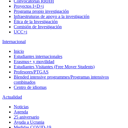
Convocatorias RRHH
Proyectos I+D+i
Programa propio investigación
Infraestruturas de apoyo a la investigación
Ética de la Investigación
Comisión de Investigación
UCC+i
Internacional
Inicio
Estudiantes internacionales
Erasmus+ y movilidad
Estudiantes Visitantes (Free Mover Students)
Profesores/PTGAS
Blended intensive programmes/Programas intensivos
combinados
Centro de idiomas
Actualidad
Noticias
Agenda
25 aniversario
Ayuda a Ucrania
Medidas COVID-19