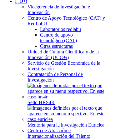
I+D+i
Vicegerencia de Investigación e
Innovación
Centro de Apoyo Tecnológico (CAT) y
RedLabU
Laboratorios redlabu
Centro de apoyo
tecnológico (CAT)
Otras estructuras
Unidad de Cultura Científica y de la
Innovación (UCC+i)
Servicio de Gestión Económica de la
Investigación
Contratación de Personal de
Investigación
Sello HRS4R
Mentoría para la investigación Euriclea
Centro de Atracción e
Internacionalización del Talento