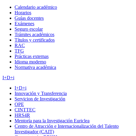
Calendario académico
Horarios
Guías docentes
Exámenes
Seguro escolar
Trámites académicos
Títulos y certificados
RAC
TFG
Prácticas externas
Idioma moderno
Normativa académica
I+D+i
I+D+i
Innovación y Transferencia
Servicion de Investigación
OPE
CINTTEC
HRS4R
Mentoría para la Investigación Euriclea
Centro de Atracción e Internacionalización del Talento
Investigador (CAIT)