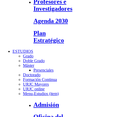
Profesores e
Investigadores
Agenda 2030
Plan
Estratégico
ESTUDIOS
Grado
Doble Grado
Máster
Presenciales
Doctorado
Formación Continua
URJC Mayores
URJC online
Menu-Estudios (item)
Admisión
Oficina del