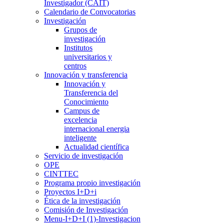
Investigador (CAIT)
Calendario de Convocatorias
Investigación
Grupos de
investigación
Institutos
universitarios y
centros
Innovación y transferencia
Innovación y
Transferencia del
Conocimiento
Campus de
excelencia
internacional energia
inteligente
Actualidad científica
Servicio de investigación
OPE
CINTTEC
Programa propio investigación
Proyectos I+D+i
Ética de la investigación
Comisión de Investigación
Menu-I+D+I (1)-Investigacion