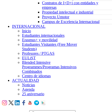
Contratos de I+D+i con entidades y
empresas
Propiedad intelectual e industrial
Proyecto Umotor
Campus de Excelencia Internacional
INTERNACIONAL
Inicio
Estudiantes internacionales
Erasmus+ y movilidad
Estudiantes Visitantes (Free Mover
Students)
Profesores / PTGAS
EULiST
Blended Intensive
Programmes/Programas Intensivos
Combinados
Centro de idiomas
ACTUALIDAD
Noticias
Agenda
25 aniversario