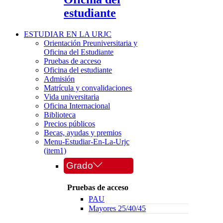
estudiante
ESTUDIAR EN LA URJC
Orientación Preuniversitaria y
Oficina del Estudiante
Pruebas de acceso
Oficina del estudiante
Admisión
Matrícula y convalidaciones
Vida universitaria
Oficina Internacional
Biblioteca
Precios públicos
Becas, ayudas y premios
Menu-Estudiar-En-La-Urjc
(item1)
Grado
Pruebas de acceso
PAU
Mayores 25/40/45