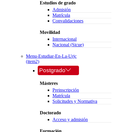
Estudios de grado
Admisión
Matrícula
Convalidaciones
Movilidad
Internacional
Nacional (Sicue)
Menu-Estudiar-En-La-Urjc
(item2)
Postgrado
Másteres
Preinscripción
Matrícula
Solicitudes y Normativa
Doctorado
Acceso y admisión
Formación