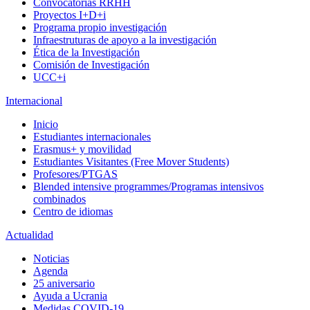
Convocatorias RRHH
Proyectos I+D+i
Programa propio investigación
Infraestruturas de apoyo a la investigación
Ética de la Investigación
Comisión de Investigación
UCC+i
Internacional
Inicio
Estudiantes internacionales
Erasmus+ y movilidad
Estudiantes Visitantes (Free Mover Students)
Profesores/PTGAS
Blended intensive programmes/Programas intensivos
combinados
Centro de idiomas
Actualidad
Noticias
Agenda
25 aniversario
Ayuda a Ucrania
Medidas COVID-19