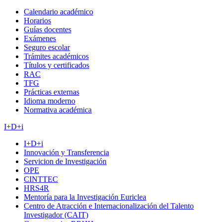
Calendario académico
Horarios
Guías docentes
Exámenes
Seguro escolar
Trámites académicos
Títulos y certificados
RAC
TFG
Prácticas externas
Idioma moderno
Normativa académica
I+D+i
I+D+i
Innovación y Transferencia
Servicion de Investigación
OPE
CINTTEC
HRS4R
Mentoría para la Investigación Euriclea
Centro de Atracción e Internacionalización del Talento
Investigador (CAIT)