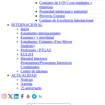
Contratos de I+D+i con entidades y
empresas
Propiedad intelectual e industrial
Proyecto Umotor
Campus de Excelencia Internacional
INTERNACIONAL
Inicio
Estudiantes internacionales
Erasmus+ y movilidad
Estudiantes Visitantes (Free Mover
Students)
Profesores / PTGAS
EULiST
Blended Intensive
Programmes/Programas Intensivos
Combinados
Centro de idiomas
ACTUALIDAD
Noticias
Agenda
25 aniversario