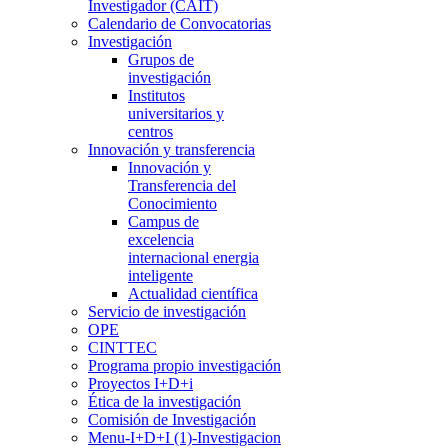
Investigador (CAIT)
Calendario de Convocatorias
Investigación
Grupos de
investigación
Institutos
universitarios y
centros
Innovación y transferencia
Innovación y
Transferencia del
Conocimiento
Campus de
excelencia
internacional energia
inteligente
Actualidad científica
Servicio de investigación
OPE
CINTTEC
Programa propio investigación
Proyectos I+D+i
Ética de la investigación
Comisión de Investigación
Menu-I+D+I (1)-Investigacion