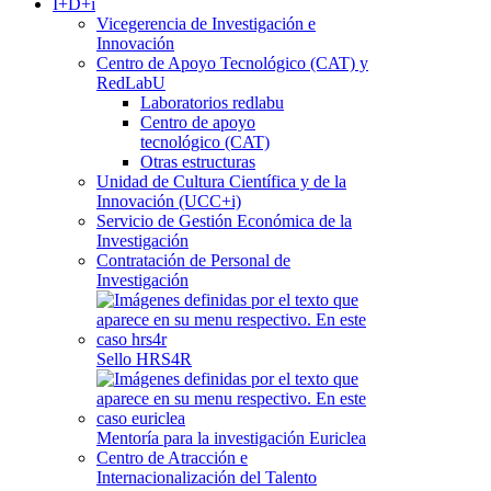
I+D+i
Vicegerencia de Investigación e
Innovación
Centro de Apoyo Tecnológico (CAT) y
RedLabU
Laboratorios redlabu
Centro de apoyo
tecnológico (CAT)
Otras estructuras
Unidad de Cultura Científica y de la
Innovación (UCC+i)
Servicio de Gestión Económica de la
Investigación
Contratación de Personal de
Investigación
Sello HRS4R
Mentoría para la investigación Euriclea
Centro de Atracción e
Internacionalización del Talento