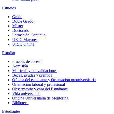
Estudios
Grado
Doble Grado
Máster
Doctorado
Formación Continua
URJC Mayores
URJC Online
Estudiar
Pruebas de acceso
Admisión
Matrícula y convalidaciones
Becas, ayudas y premios
Oficina del estudiante y Orientación preuniversitaria
Orientación laboral y profesional
Observatorio y casa del Estudiante
Vida universitaria
Oficina Universitaria de Mentoring
Biblioteca
Estudiantes