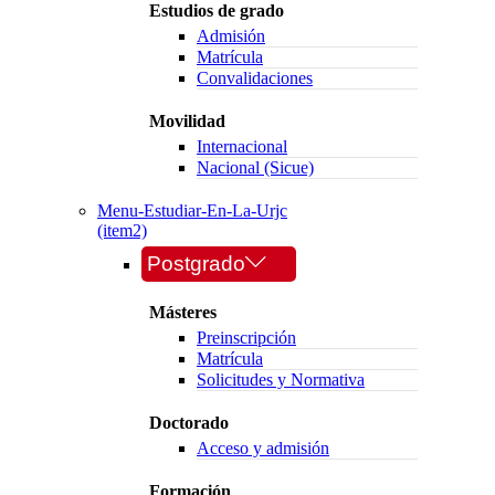
Estudios de grado
Admisión
Matrícula
Convalidaciones
Movilidad
Internacional
Nacional (Sicue)
Menu-Estudiar-En-La-Urjc
(item2)
Postgrado
Másteres
Preinscripción
Matrícula
Solicitudes y Normativa
Doctorado
Acceso y admisión
Formación