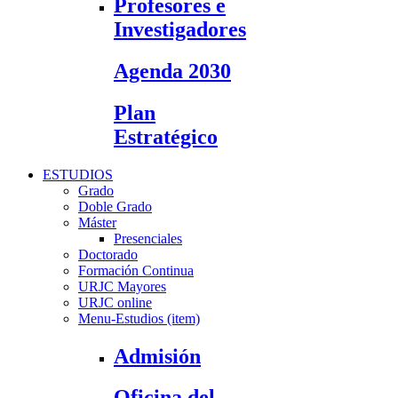
Profesores e
Investigadores
Agenda 2030
Plan
Estratégico
ESTUDIOS
Grado
Doble Grado
Máster
Presenciales
Doctorado
Formación Continua
URJC Mayores
URJC online
Menu-Estudios (item)
Admisión
Oficina del