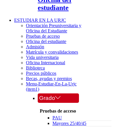
estudiante
ESTUDIAR EN LA URJC
Orientación Preuniversitaria y
Oficina del Estudiante
Pruebas de acceso
Oficina del estudiante
Admisión
Matrícula y convalidaciones
Vida universitaria
Oficina Internacional
Biblioteca
Precios públicos
Becas, ayudas y premios
Menu-Estudiar-En-La-Urjc
(item1)
Grado
Pruebas de acceso
PAU
Mayores 25/40/45