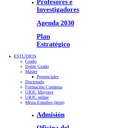
Profesores e
Investigadores
Agenda 2030
Plan
Estratégico
ESTUDIOS
Grado
Doble Grado
Máster
Presenciales
Doctorado
Formación Continua
URJC Mayores
URJC online
Menu-Estudios (item)
Admisión
Oficina del