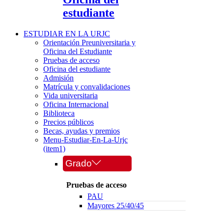
estudiante
ESTUDIAR EN LA URJC
Orientación Preuniversitaria y
Oficina del Estudiante
Pruebas de acceso
Oficina del estudiante
Admisión
Matrícula y convalidaciones
Vida universitaria
Oficina Internacional
Biblioteca
Precios públicos
Becas, ayudas y premios
Menu-Estudiar-En-La-Urjc
(item1)
Grado
Pruebas de acceso
PAU
Mayores 25/40/45