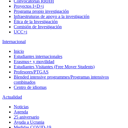
Convocatorias RRHH
Proyectos I+D+i
Programa propio investigación
Infraestruturas de apoyo a la investigación
Ética de la Investigación
Comisión de Investigación
UCC+i
Internacional
Inicio
Estudiantes internacionales
Erasmus+ y movilidad
Estudiantes Visitantes (Free Mover Students)
Profesores/PTGAS
Blended intensive programmes/Programas intensivos
combinados
Centro de idiomas
Actualidad
Noticias
Agenda
25 aniversario
Ayuda a Ucrania
Medidas COVID-19