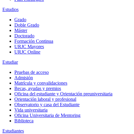
Estudios
Grado
Doble Grado
Máster
Doctorado
Formación Continua
URJC Mayores
URJC Online
Estudiar
Pruebas de acceso
Admisión
Matrícula y convalidaciones
Becas, ayudas y premios
Oficina del estudiante y Orientación preuniversitaria
Orientación laboral y profesional
Observatorio y casa del Estudiante
Vida universitaria
Oficina Universitaria de Mentoring
Biblioteca
Estudiantes