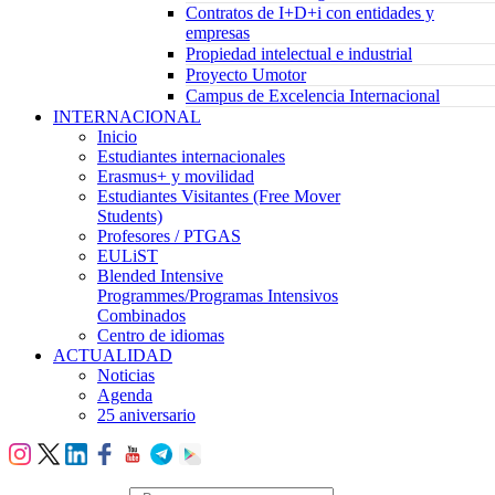
Contratos de I+D+i con entidades y
empresas
Propiedad intelectual e industrial
Proyecto Umotor
Campus de Excelencia Internacional
INTERNACIONAL
Inicio
Estudiantes internacionales
Erasmus+ y movilidad
Estudiantes Visitantes (Free Mover
Students)
Profesores / PTGAS
EULiST
Blended Intensive
Programmes/Programas Intensivos
Combinados
Centro de idiomas
ACTUALIDAD
Noticias
Agenda
25 aniversario