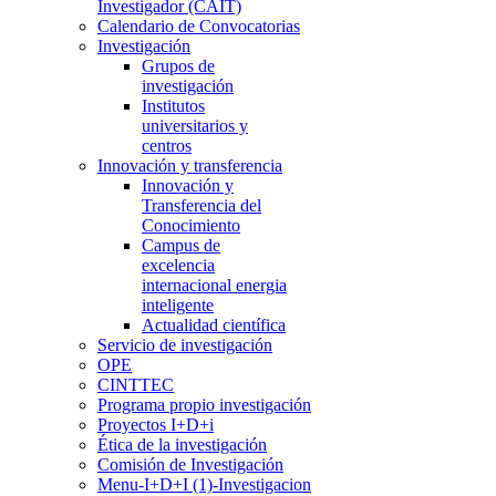
Investigador (CAIT)
Calendario de Convocatorias
Investigación
Grupos de
investigación
Institutos
universitarios y
centros
Innovación y transferencia
Innovación y
Transferencia del
Conocimiento
Campus de
excelencia
internacional energia
inteligente
Actualidad científica
Servicio de investigación
OPE
CINTTEC
Programa propio investigación
Proyectos I+D+i
Ética de la investigación
Comisión de Investigación
Menu-I+D+I (1)-Investigacion