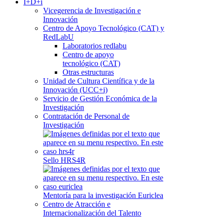
I+D+i
Vicegerencia de Investigación e
Innovación
Centro de Apoyo Tecnológico (CAT) y
RedLabU
Laboratorios redlabu
Centro de apoyo
tecnológico (CAT)
Otras estructuras
Unidad de Cultura Científica y de la
Innovación (UCC+i)
Servicio de Gestión Económica de la
Investigación
Contratación de Personal de
Investigación
Sello HRS4R
Mentoría para la investigación Euriclea
Centro de Atracción e
Internacionalización del Talento