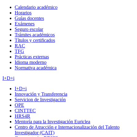
Calendario académico
Horarios
Guías docentes
Exámenes
Seguro escolar
Trámites académicos
Títulos y certificados
RAC
TFG
Prácticas externas
Idioma moderno
Normativa académica
I+D+i
I+D+i
Innovación y Transferencia
Servicion de Investigación
OPE
CINTTEC
HRS4R
Mentoría para la Investigación Euriclea
Centro de Atracción e Internacionalización del Talento
Investigador (CAIT)