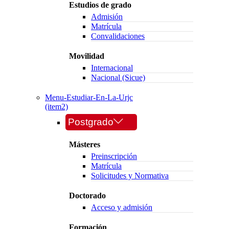
Estudios de grado
Admisión
Matrícula
Convalidaciones
Movilidad
Internacional
Nacional (Sicue)
Menu-Estudiar-En-La-Urjc
(item2)
Postgrado
Másteres
Preinscripción
Matrícula
Solicitudes y Normativa
Doctorado
Acceso y admisión
Formación