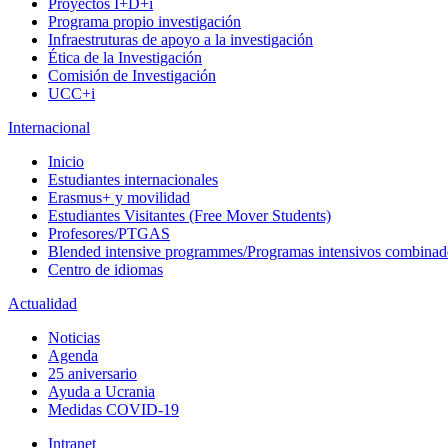
Proyectos I+D+i
Programa propio investigación
Infraestruturas de apoyo a la investigación
Ética de la Investigación
Comisión de Investigación
UCC+i
Internacional
Inicio
Estudiantes internacionales
Erasmus+ y movilidad
Estudiantes Visitantes (Free Mover Students)
Profesores/PTGAS
Blended intensive programmes/Programas intensivos combinad
Centro de idiomas
Actualidad
Noticias
Agenda
25 aniversario
Ayuda a Ucrania
Medidas COVID-19
Intranet