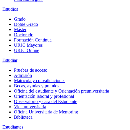
Estudios
Grado
Doble Grado
Máster
Doctorado
Formación Continua
URJC Mayores
URJC Online
Estudiar
Pruebas de acceso
Admisión
Matrícula y convalidaciones
Becas, ayudas y premios
Oficina del estudiante y Orientación preuniversitaria
Orientación laboral y profesional
Observatorio y casa del Estudiante
Vida universitaria
Oficina Universitaria de Mentoring
Biblioteca
Estudiantes