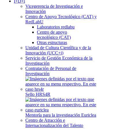
I+D+i
Vicegerencia de Investigación e
Innovación
Centro de Apoyo Tecnológico (CAT) y
RedLabU
Laboratorios redlabu
Centro de apoyo
tecnológico (CAT)
Otras estructuras
Unidad de Cultura Científica y de la
Innovación (UCC+i)
Servicio de Gestión Económica de la
Investigación
Contratación de Personal de
Investigación
Sello HRS4R
Mentoría para la investigación Euriclea
Centro de Atracción e
Internacionalización del Talento