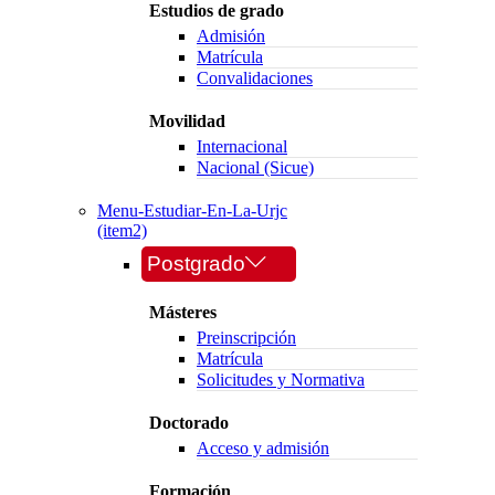
Estudios de grado
Admisión
Matrícula
Convalidaciones
Movilidad
Internacional
Nacional (Sicue)
Menu-Estudiar-En-La-Urjc
(item2)
Postgrado
Másteres
Preinscripción
Matrícula
Solicitudes y Normativa
Doctorado
Acceso y admisión
Formación