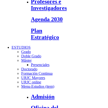
Profesores e
Investigadores
Agenda 2030
Plan
Estratégico
ESTUDIOS
Grado
Doble Grado
Máster
Presenciales
Doctorado
Formación Continua
URJC Mayores
URJC online
Menu-Estudios (item)
Admisión
Oficina del