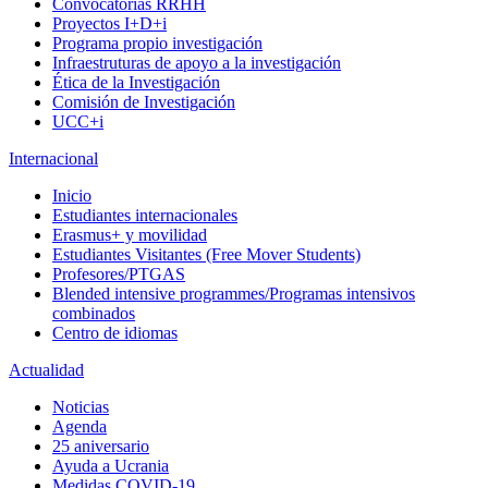
Convocatorias RRHH
Proyectos I+D+i
Programa propio investigación
Infraestruturas de apoyo a la investigación
Ética de la Investigación
Comisión de Investigación
UCC+i
Internacional
Inicio
Estudiantes internacionales
Erasmus+ y movilidad
Estudiantes Visitantes (Free Mover Students)
Profesores/PTGAS
Blended intensive programmes/Programas intensivos
combinados
Centro de idiomas
Actualidad
Noticias
Agenda
25 aniversario
Ayuda a Ucrania
Medidas COVID-19