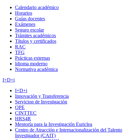
Calendario académico
Horarios
Guías docentes
Exámenes
Seguro escolar
Trámites académicos
Títulos y certificados
RAC
TFG
Prácticas externas
Idioma moderno
Normativa académica
I+D+i
I+D+i
Innovación y Transferencia
Servicion de Investigación
OPE
CINTTEC
HRS4R
Mentoría para la Investigación Euriclea
Centro de Atracción e Internacionalización del Talento
Investigador (CAIT)