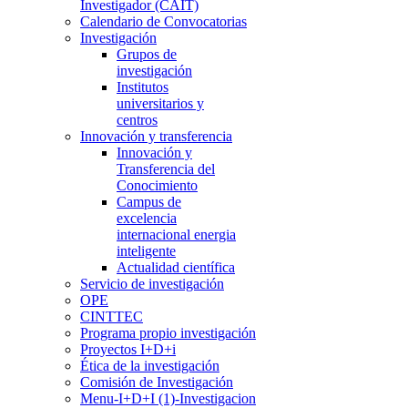
Investigador (CAIT)
Calendario de Convocatorias
Investigación
Grupos de
investigación
Institutos
universitarios y
centros
Innovación y transferencia
Innovación y
Transferencia del
Conocimiento
Campus de
excelencia
internacional energia
inteligente
Actualidad científica
Servicio de investigación
OPE
CINTTEC
Programa propio investigación
Proyectos I+D+i
Ética de la investigación
Comisión de Investigación
Menu-I+D+I (1)-Investigacion