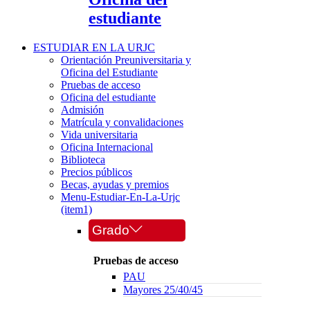
estudiante
ESTUDIAR EN LA URJC
Orientación Preuniversitaria y
Oficina del Estudiante
Pruebas de acceso
Oficina del estudiante
Admisión
Matrícula y convalidaciones
Vida universitaria
Oficina Internacional
Biblioteca
Precios públicos
Becas, ayudas y premios
Menu-Estudiar-En-La-Urjc
(item1)
Grado
Pruebas de acceso
PAU
Mayores 25/40/45