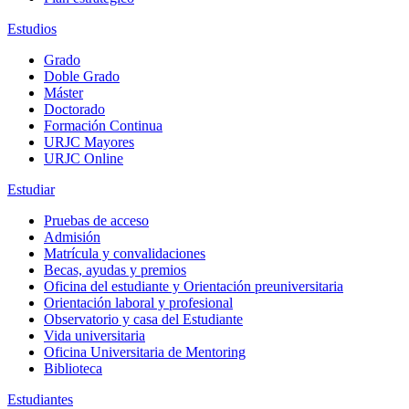
Estudios
Grado
Doble Grado
Máster
Doctorado
Formación Continua
URJC Mayores
URJC Online
Estudiar
Pruebas de acceso
Admisión
Matrícula y convalidaciones
Becas, ayudas y premios
Oficina del estudiante y Orientación preuniversitaria
Orientación laboral y profesional
Observatorio y casa del Estudiante
Vida universitaria
Oficina Universitaria de Mentoring
Biblioteca
Estudiantes