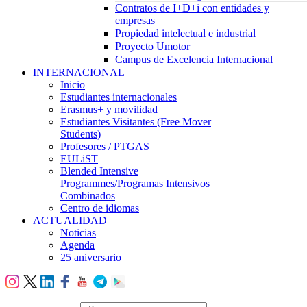
Contratos de I+D+i con entidades y
empresas
Propiedad intelectual e industrial
Proyecto Umotor
Campus de Excelencia Internacional
INTERNACIONAL
Inicio
Estudiantes internacionales
Erasmus+ y movilidad
Estudiantes Visitantes (Free Mover
Students)
Profesores / PTGAS
EULiST
Blended Intensive
Programmes/Programas Intensivos
Combinados
Centro de idiomas
ACTUALIDAD
Noticias
Agenda
25 aniversario