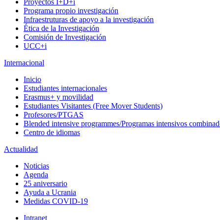
Proyectos I+D+i
Programa propio investigación
Infraestruturas de apoyo a la investigación
Ética de la Investigación
Comisión de Investigación
UCC+i
Internacional
Inicio
Estudiantes internacionales
Erasmus+ y movilidad
Estudiantes Visitantes (Free Mover Students)
Profesores/PTGAS
Blended intensive programmes/Programas intensivos combinad
Centro de idiomas
Actualidad
Noticias
Agenda
25 aniversario
Ayuda a Ucrania
Medidas COVID-19
Intranet