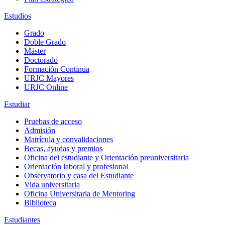
Estudios
Grado
Doble Grado
Máster
Doctorado
Formación Continua
URJC Mayores
URJC Online
Estudiar
Pruebas de acceso
Admisión
Matrícula y convalidaciones
Becas, ayudas y premios
Oficina del estudiante y Orientación preuniversitaria
Orientación laboral y profesional
Observatorio y casa del Estudiante
Vida universitaria
Oficina Universitaria de Mentoring
Biblioteca
Estudiantes