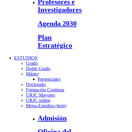
Profesores e
Investigadores
Agenda 2030
Plan
Estratégico
ESTUDIOS
Grado
Doble Grado
Máster
Presenciales
Doctorado
Formación Continua
URJC Mayores
URJC online
Menu-Estudios (item)
Admisión
Oficina del