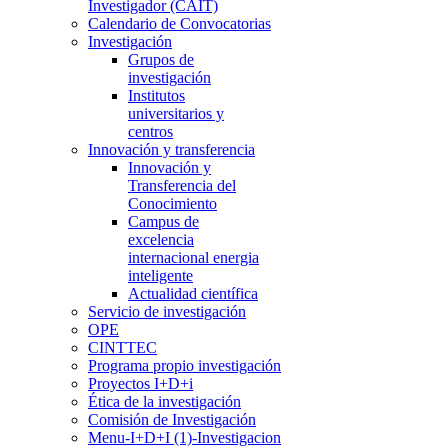
Investigador (CAIT)
Calendario de Convocatorias
Investigación
Grupos de
investigación
Institutos
universitarios y
centros
Innovación y transferencia
Innovación y
Transferencia del
Conocimiento
Campus de
excelencia
internacional energia
inteligente
Actualidad científica
Servicio de investigación
OPE
CINTTEC
Programa propio investigación
Proyectos I+D+i
Ética de la investigación
Comisión de Investigación
Menu-I+D+I (1)-Investigacion