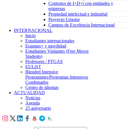
Contratos de I+D+i con entidades y
empresas
Propiedad intelectual e industrial
Proyecto Umotor
Campus de Excelencia Internacional
INTERNACIONAL
Inicio
Estudiantes internacionales
Erasmus+ y movilidad
Estudiantes Visitantes (Free Mover
Students)
Profesores / PTGAS
EULiST
Blended Intensive
Programmes/Programas Intensivos
Combinados
Centro de idiomas
ACTUALIDAD
Noticias
Agenda
25 aniversario