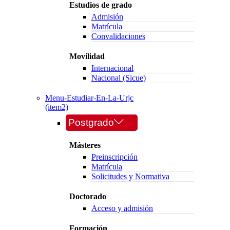
Estudios de grado
Admisión
Matrícula
Convalidaciones
Movilidad
Internacional
Nacional (Sicue)
Menu-Estudiar-En-La-Urjc
(item2)
Postgrado
Másteres
Preinscripción
Matrícula
Solicitudes y Normativa
Doctorado
Acceso y admisión
Formación