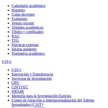
Calendario académico
Horarios
Guías docentes
Exámenes
Seguro escolar
Trámites académicos
Títulos y certificados
RAC
TFG
Prácticas externas
Idioma moderno
Normativa académica
I+D+i
I+D+i
Innovación y Transferencia
Servicion de Investigación
OPE
CINTTEC
HRS4R
Mentoría para la Investigación Euriclea
Centro de Atracción e Internacionalización del Talento
Investigador (CAIT)