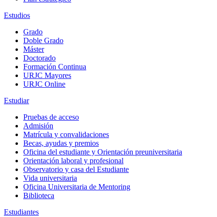
Estudios
Grado
Doble Grado
Máster
Doctorado
Formación Continua
URJC Mayores
URJC Online
Estudiar
Pruebas de acceso
Admisión
Matrícula y convalidaciones
Becas, ayudas y premios
Oficina del estudiante y Orientación preuniversitaria
Orientación laboral y profesional
Observatorio y casa del Estudiante
Vida universitaria
Oficina Universitaria de Mentoring
Biblioteca
Estudiantes