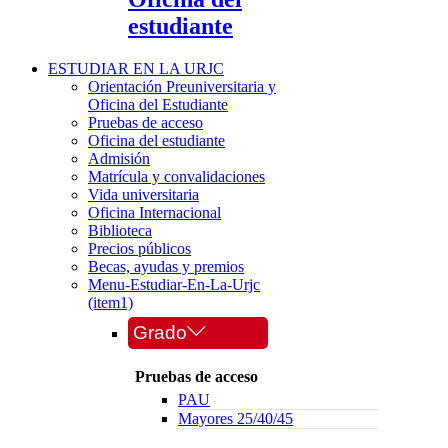
estudiante
ESTUDIAR EN LA URJC
Orientación Preuniversitaria y
Oficina del Estudiante
Pruebas de acceso
Oficina del estudiante
Admisión
Matrícula y convalidaciones
Vida universitaria
Oficina Internacional
Biblioteca
Precios públicos
Becas, ayudas y premios
Menu-Estudiar-En-La-Urjc
(item1)
Grado
Pruebas de acceso
PAU
Mayores 25/40/45