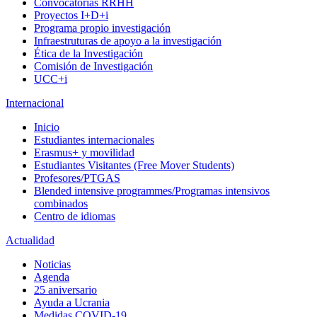
Convocatorias RRHH
Proyectos I+D+i
Programa propio investigación
Infraestruturas de apoyo a la investigación
Ética de la Investigación
Comisión de Investigación
UCC+i
Internacional
Inicio
Estudiantes internacionales
Erasmus+ y movilidad
Estudiantes Visitantes (Free Mover Students)
Profesores/PTGAS
Blended intensive programmes/Programas intensivos
combinados
Centro de idiomas
Actualidad
Noticias
Agenda
25 aniversario
Ayuda a Ucrania
Medidas COVID-19