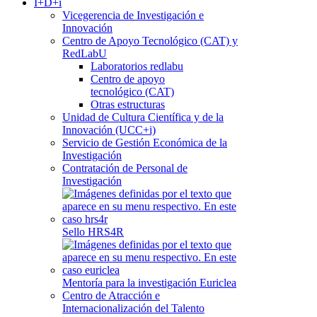
I+D+i
Vicegerencia de Investigación e
Innovación
Centro de Apoyo Tecnológico (CAT) y
RedLabU
Laboratorios redlabu
Centro de apoyo
tecnológico (CAT)
Otras estructuras
Unidad de Cultura Científica y de la
Innovación (UCC+i)
Servicio de Gestión Económica de la
Investigación
Contratación de Personal de
Investigación
Sello HRS4R
Mentoría para la investigación Euriclea
Centro de Atracción e
Internacionalización del Talento