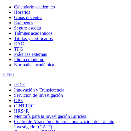
Calendario académico
Horarios
Guías docentes
Exámenes
Seguro escolar
Trámites académicos
Títulos y certificados
RAC
TFG
Prácticas externas
Idioma moderno
Normativa académica
I+D+i
I+D+i
Innovación y Transferencia
Servicion de Investigación
OPE
CINTTEC
HRS4R
Mentoría para la Investigación Euriclea
Centro de Atracción e Internacionalización del Talento
Investigador (CAIT)