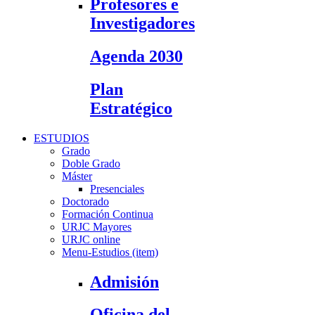
Profesores e
Investigadores
Agenda 2030
Plan
Estratégico
ESTUDIOS
Grado
Doble Grado
Máster
Presenciales
Doctorado
Formación Continua
URJC Mayores
URJC online
Menu-Estudios (item)
Admisión
Oficina del