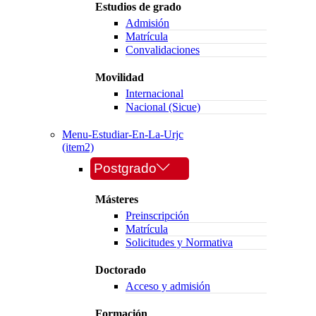
Estudios de grado
Admisión
Matrícula
Convalidaciones
Movilidad
Internacional
Nacional (Sicue)
Menu-Estudiar-En-La-Urjc
(item2)
Postgrado
Másteres
Preinscripción
Matrícula
Solicitudes y Normativa
Doctorado
Acceso y admisión
Formación