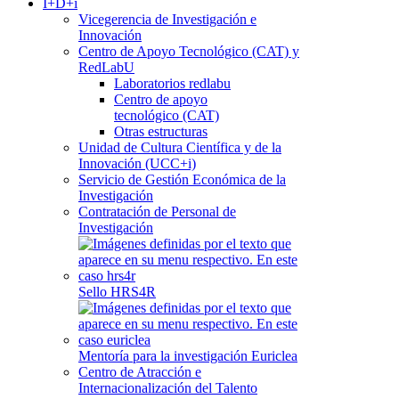
I+D+i
Vicegerencia de Investigación e
Innovación
Centro de Apoyo Tecnológico (CAT) y
RedLabU
Laboratorios redlabu
Centro de apoyo
tecnológico (CAT)
Otras estructuras
Unidad de Cultura Científica y de la
Innovación (UCC+i)
Servicio de Gestión Económica de la
Investigación
Contratación de Personal de
Investigación
Sello HRS4R
Mentoría para la investigación Euriclea
Centro de Atracción e
Internacionalización del Talento