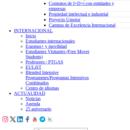
Contratos de I+D+i con entidades y
empresas
Propiedad intelectual e industrial
Proyecto Umotor
Campus de Excelencia Internacional
INTERNACIONAL
Inicio
Estudiantes internacionales
Erasmus+ y movilidad
Estudiantes Visitantes (Free Mover
Students)
Profesores / PTGAS
EULiST
Blended Intensive
Programmes/Programas Intensivos
Combinados
Centro de idiomas
ACTUALIDAD
Noticias
Agenda
25 aniversario