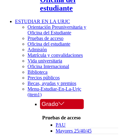
estudiante
ESTUDIAR EN LA URJC
Orientación Preuniversitaria y
Oficina del Estudiante
Pruebas de acceso
Oficina del estudiante
Admisión
Matrícula y convalidaciones
Vida universitaria
Oficina Internacional
Biblioteca
Precios públicos
Becas, ayudas y premios
Menu-Estudiar-En-La-Urjc
(item1)
Grado
Pruebas de acceso
PAU
Mayores 25/40/45