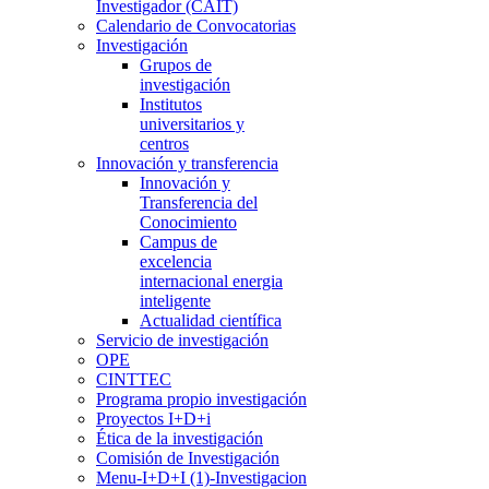
Investigador (CAIT)
Calendario de Convocatorias
Investigación
Grupos de
investigación
Institutos
universitarios y
centros
Innovación y transferencia
Innovación y
Transferencia del
Conocimiento
Campus de
excelencia
internacional energia
inteligente
Actualidad científica
Servicio de investigación
OPE
CINTTEC
Programa propio investigación
Proyectos I+D+i
Ética de la investigación
Comisión de Investigación
Menu-I+D+I (1)-Investigacion