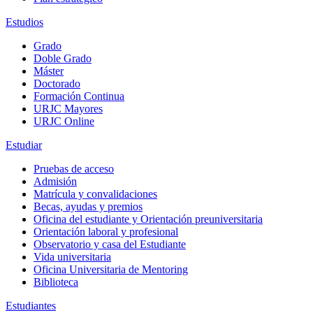
Estudios
Grado
Doble Grado
Máster
Doctorado
Formación Continua
URJC Mayores
URJC Online
Estudiar
Pruebas de acceso
Admisión
Matrícula y convalidaciones
Becas, ayudas y premios
Oficina del estudiante y Orientación preuniversitaria
Orientación laboral y profesional
Observatorio y casa del Estudiante
Vida universitaria
Oficina Universitaria de Mentoring
Biblioteca
Estudiantes