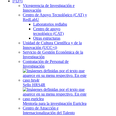
I+D+i
Vicegerencia de Investigación e
Innovación
Centro de Apoyo Tecnológico (CAT) y
RedLabU
Laboratorios redlabu
Centro de apoyo
tecnológico (CAT)
Otras estructuras
Unidad de Cultura Científica y de la
Innovación (UCC+i)
Servicio de Gestión Económica de la
Investigación
Contratación de Personal de
Investigación
Sello HRS4R
Mentoría para la investigación Euriclea
Centro de Atracción e
Internacionalización del Talento