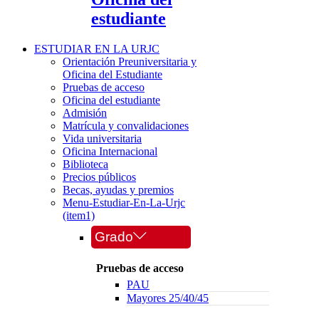
estudiante
ESTUDIAR EN LA URJC
Orientación Preuniversitaria y
Oficina del Estudiante
Pruebas de acceso
Oficina del estudiante
Admisión
Matrícula y convalidaciones
Vida universitaria
Oficina Internacional
Biblioteca
Precios públicos
Becas, ayudas y premios
Menu-Estudiar-En-La-Urjc
(item1)
Grado
Pruebas de acceso
PAU
Mayores 25/40/45