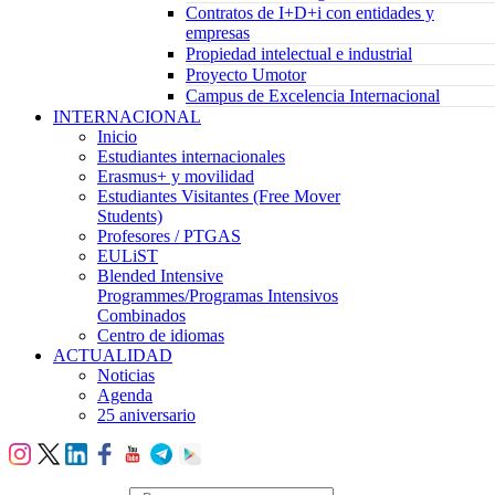
Contratos de I+D+i con entidades y
empresas
Propiedad intelectual e industrial
Proyecto Umotor
Campus de Excelencia Internacional
INTERNACIONAL
Inicio
Estudiantes internacionales
Erasmus+ y movilidad
Estudiantes Visitantes (Free Mover
Students)
Profesores / PTGAS
EULiST
Blended Intensive
Programmes/Programas Intensivos
Combinados
Centro de idiomas
ACTUALIDAD
Noticias
Agenda
25 aniversario