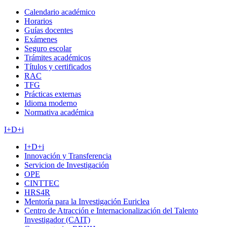
Calendario académico
Horarios
Guías docentes
Exámenes
Seguro escolar
Trámites académicos
Títulos y certificados
RAC
TFG
Prácticas externas
Idioma moderno
Normativa académica
I+D+i
I+D+i
Innovación y Transferencia
Servicion de Investigación
OPE
CINTTEC
HRS4R
Mentoría para la Investigación Euriclea
Centro de Atracción e Internacionalización del Talento
Investigador (CAIT)