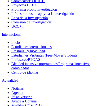
Convocatorias RRHH
Proyectos I+D+i
Programa propio investigación
Infraestruturas de apoyo a la investigación
Ética de la Investigación
Comisión de Investigación
UCC+i
Internacional
Inicio
Estudiantes internacionales
Erasmus+ y movilidad
Estudiantes Visitantes (Free Mover Students)
Profesores/PTGAS
Blended intensive programmes/Programas intensivos
combinados
Centro de idiomas
Actualidad
Noticias
Agenda
25 aniversario
Ayuda a Ucrania
Medidas COVID-19