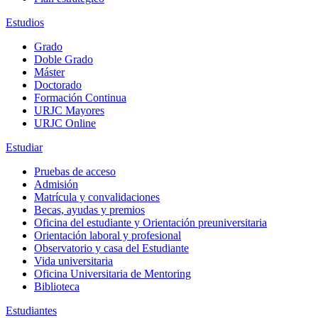
Estudios
Grado
Doble Grado
Máster
Doctorado
Formación Continua
URJC Mayores
URJC Online
Estudiar
Pruebas de acceso
Admisión
Matrícula y convalidaciones
Becas, ayudas y premios
Oficina del estudiante y Orientación preuniversitaria
Orientación laboral y profesional
Observatorio y casa del Estudiante
Vida universitaria
Oficina Universitaria de Mentoring
Biblioteca
Estudiantes