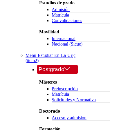
Estudios de grado
Admisión
Matrícula
Convalidaciones
Movilidad
Internacional
Nacional (Sicue)
Menu-Estudiar-En-La-Urjc
(item2)
Postgrado
Másteres
Preinscripción
Matrícula
Solicitudes y Normativa
Doctorado
Acceso y admisión
Formación