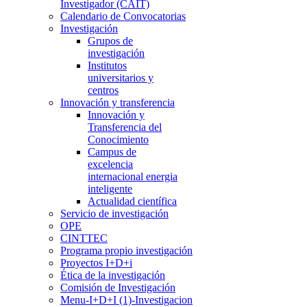
Investigador (CAIT)
Calendario de Convocatorias
Investigación
Grupos de
investigación
Institutos
universitarios y
centros
Innovación y transferencia
Innovación y
Transferencia del
Conocimiento
Campus de
excelencia
internacional energia
inteligente
Actualidad científica
Servicio de investigación
OPE
CINTTEC
Programa propio investigación
Proyectos I+D+i
Ética de la investigación
Comisión de Investigación
Menu-I+D+I (1)-Investigacion