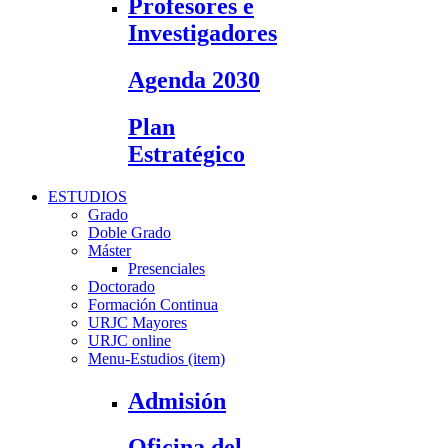
Profesores e
Investigadores
Agenda 2030
Plan
Estratégico
ESTUDIOS
Grado
Doble Grado
Máster
Presenciales
Doctorado
Formación Continua
URJC Mayores
URJC online
Menu-Estudios (item)
Admisión
Oficina del