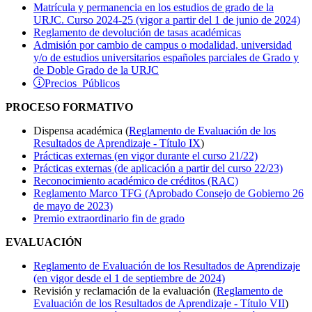
Matrícula y permanencia en los estudios de grado de la
URJC. Curso 2024-25 (vigor a partir del 1 de junio de 2024)
Reglamento de devolución de tasas académicas
Admisión por cambio de campus o modalidad, universidad
y/o de estudios universitarios españoles parciales de Grado y
de Doble Grado de la URJC
Precios Públicos
PROCESO FORMATIVO
Dispensa académica (
Reglamento de Evaluación de los
Resultados de Aprendizaje - Título IX
)
Prácticas externas (en vigor durante el curso 21/22)
Prácticas externas (de aplicación a partir del curso 22/23)
Reconocimiento académico de créditos (RAC)
Reglamento Marco TFG (Aprobado Consejo de Gobierno 26
de mayo de 2023)
Premio extraordinario fin de grado
EVALUACIÓN
Reglamento de Evaluación de los Resultados de Aprendizaje
(en vigor desde el 1 de septiembre de 2024)
Revisión y reclamación de la evaluación (
Reglamento de
Evaluación de los Resultados de Aprendizaje - Título VII
)