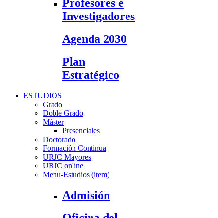
Profesores e
Investigadores
Agenda 2030
Plan
Estratégico
ESTUDIOS
Grado
Doble Grado
Máster
Presenciales
Doctorado
Formación Continua
URJC Mayores
URJC online
Menu-Estudios (item)
Admisión
Oficina del