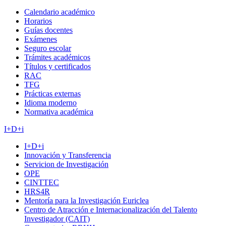
Calendario académico
Horarios
Guías docentes
Exámenes
Seguro escolar
Trámites académicos
Títulos y certificados
RAC
TFG
Prácticas externas
Idioma moderno
Normativa académica
I+D+i
I+D+i
Innovación y Transferencia
Servicion de Investigación
OPE
CINTTEC
HRS4R
Mentoría para la Investigación Euriclea
Centro de Atracción e Internacionalización del Talento
Investigador (CAIT)