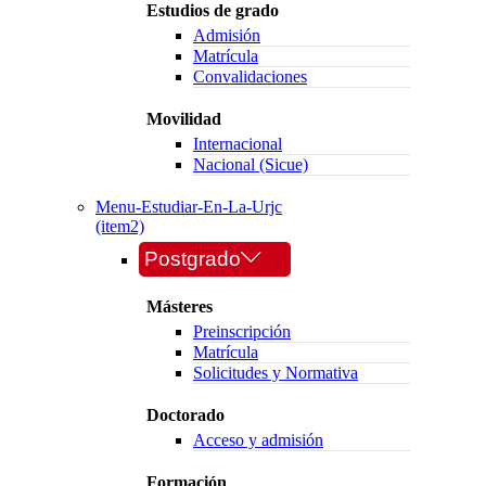
Estudios de grado
Admisión
Matrícula
Convalidaciones
Movilidad
Internacional
Nacional (Sicue)
Menu-Estudiar-En-La-Urjc
(item2)
Postgrado
Másteres
Preinscripción
Matrícula
Solicitudes y Normativa
Doctorado
Acceso y admisión
Formación