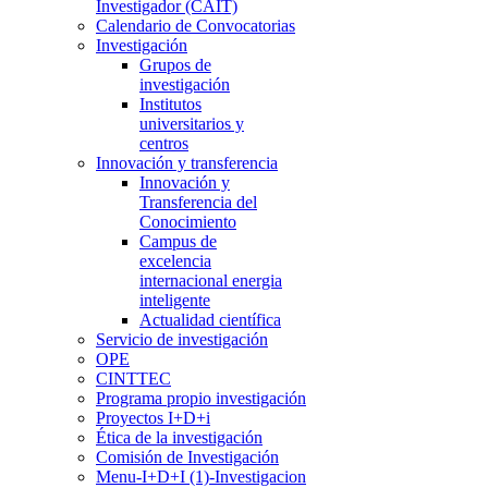
Investigador (CAIT)
Calendario de Convocatorias
Investigación
Grupos de
investigación
Institutos
universitarios y
centros
Innovación y transferencia
Innovación y
Transferencia del
Conocimiento
Campus de
excelencia
internacional energia
inteligente
Actualidad científica
Servicio de investigación
OPE
CINTTEC
Programa propio investigación
Proyectos I+D+i
Ética de la investigación
Comisión de Investigación
Menu-I+D+I (1)-Investigacion