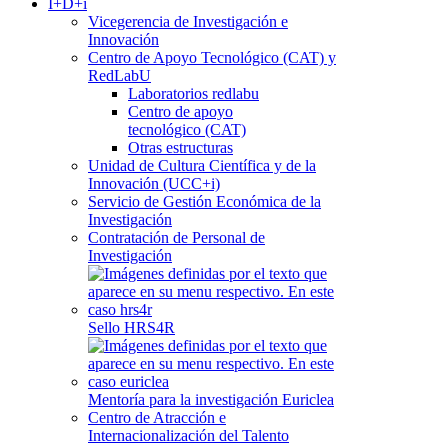
I+D+i
Vicegerencia de Investigación e
Innovación
Centro de Apoyo Tecnológico (CAT) y
RedLabU
Laboratorios redlabu
Centro de apoyo
tecnológico (CAT)
Otras estructuras
Unidad de Cultura Científica y de la
Innovación (UCC+i)
Servicio de Gestión Económica de la
Investigación
Contratación de Personal de
Investigación
Sello HRS4R
Mentoría para la investigación Euriclea
Centro de Atracción e
Internacionalización del Talento