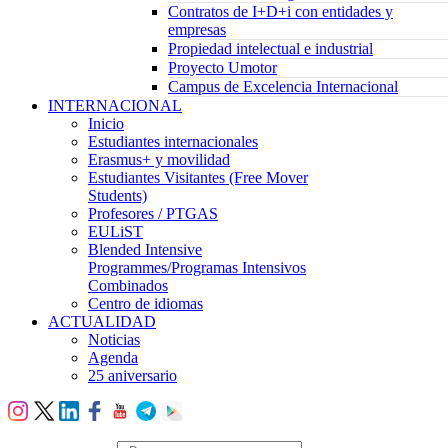
Contratos de I+D+i con entidades y
empresas
Propiedad intelectual e industrial
Proyecto Umotor
Campus de Excelencia Internacional
INTERNACIONAL
Inicio
Estudiantes internacionales
Erasmus+ y movilidad
Estudiantes Visitantes (Free Mover
Students)
Profesores / PTGAS
EULiST
Blended Intensive
Programmes/Programas Intensivos
Combinados
Centro de idiomas
ACTUALIDAD
Noticias
Agenda
25 aniversario