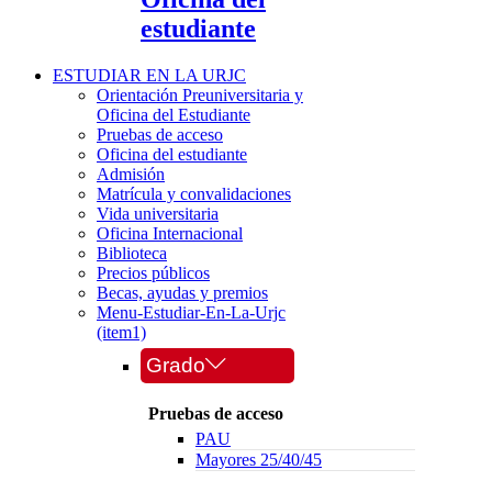
estudiante
ESTUDIAR EN LA URJC
Orientación Preuniversitaria y
Oficina del Estudiante
Pruebas de acceso
Oficina del estudiante
Admisión
Matrícula y convalidaciones
Vida universitaria
Oficina Internacional
Biblioteca
Precios públicos
Becas, ayudas y premios
Menu-Estudiar-En-La-Urjc
(item1)
Grado
Pruebas de acceso
PAU
Mayores 25/40/45