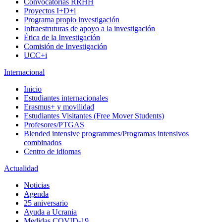
Convocatorias RRHH
Proyectos I+D+i
Programa propio investigación
Infraestruturas de apoyo a la investigación
Ética de la Investigación
Comisión de Investigación
UCC+i
Internacional
Inicio
Estudiantes internacionales
Erasmus+ y movilidad
Estudiantes Visitantes (Free Mover Students)
Profesores/PTGAS
Blended intensive programmes/Programas intensivos
combinados
Centro de idiomas
Actualidad
Noticias
Agenda
25 aniversario
Ayuda a Ucrania
Medidas COVID-19