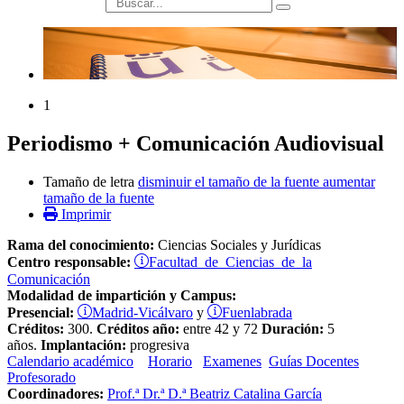
búsqueda
1
Periodismo + Comunicación Audiovisual
Tamaño de letra
disminuir el tamaño de la fuente
aumentar
tamaño de la fuente
Imprimir
Rama del conocimiento:
Ciencias Sociales y Jurídicas
Facultad de Ciencias de la
Centro responsable:
Comunicación
Modalidad de impartición y Campus:
Madrid-Vicálvaro
Fuenlabrada
Presencial:
y
Créditos:
300.
Créditos año:
entre 42 y 72
Duración:
5
años.
Implantación:
progresiva
Calendario académico
Horario
Examenes
Guías Docentes
Profesorado
Coordinadores:
Prof.ª Dr.ª D.ª Beatriz Catalina García