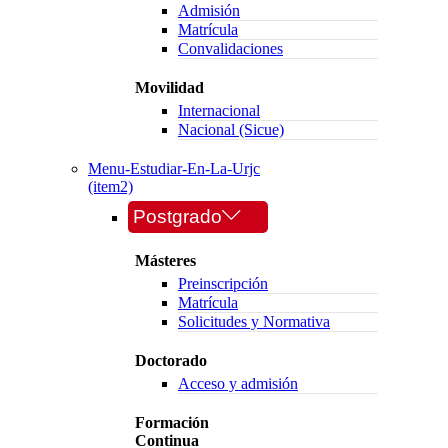
Admisión
Matrícula
Convalidaciones
Movilidad
Internacional
Nacional (Sicue)
Menu-Estudiar-En-La-Urjc
(item2)
Postgrado
Másteres
Preinscripción
Matrícula
Solicitudes y Normativa
Doctorado
Acceso y admisión
Formación
Continua