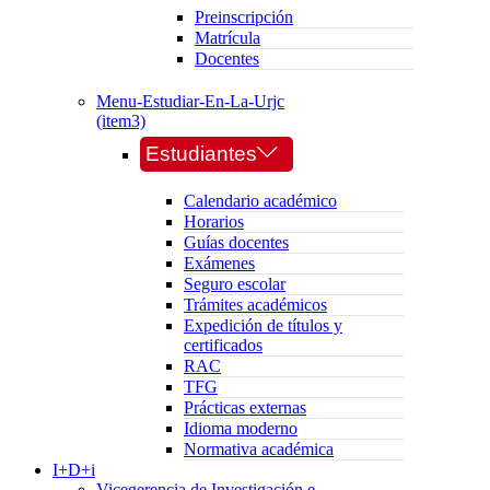
Preinscripción
Matrícula
Docentes
Menu-Estudiar-En-La-Urjc
(item3)
Estudiantes
Calendario académico
Horarios
Guías docentes
Exámenes
Seguro escolar
Trámites académicos
Expedición de títulos y
certificados
RAC
TFG
Prácticas externas
Idioma moderno
Normativa académica
I+D+i
Vicegerencia de Investigación e