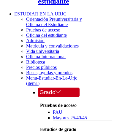
estudiante
ESTUDIAR EN LA URJC
Orientación Preuniversitaria y
Oficina del Estudiante
Pruebas de acceso
Oficina del estudiante
Admisión
Matrícula y convalidaciones
Vida universitaria
Oficina Internacional
Biblioteca
Precios públicos
Becas, ayudas y premios
Menu-Estudiar-En-La-Urjc
(item1)
Grado
Pruebas de acceso
PAU
Mayores 25/40/45
Estudios de grado