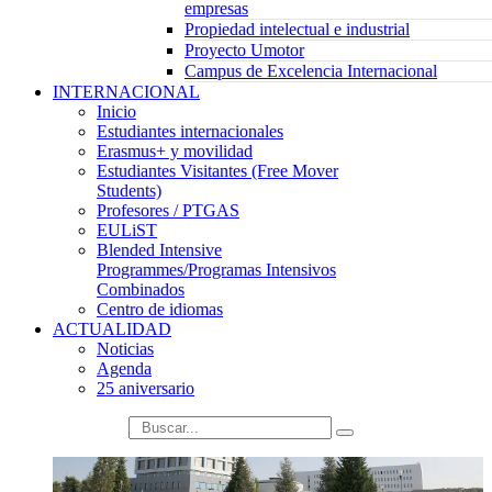
empresas
Propiedad intelectual e industrial
Proyecto Umotor
Campus de Excelencia Internacional
INTERNACIONAL
Inicio
Estudiantes internacionales
Erasmus+ y movilidad
Estudiantes Visitantes (Free Mover
Students)
Profesores / PTGAS
EULiST
Blended Intensive
Programmes/Programas Intensivos
Combinados
Centro de idiomas
ACTUALIDAD
Noticias
Agenda
25 aniversario
búsqueda