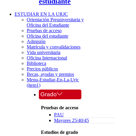
estudiante
ESTUDIAR EN LA URJC
Orientación Preuniversitaria y
Oficina del Estudiante
Pruebas de acceso
Oficina del estudiante
Admisión
Matrícula y convalidaciones
Vida universitaria
Oficina Internacional
Biblioteca
Precios públicos
Becas, ayudas y premios
Menu-Estudiar-En-La-Urjc
(item1)
Grado
Pruebas de acceso
PAU
Mayores 25/40/45
Estudios de grado