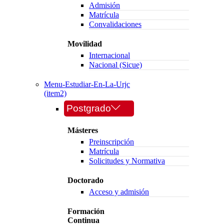
Admisión
Matrícula
Convalidaciones
Movilidad
Internacional
Nacional (Sicue)
Menu-Estudiar-En-La-Urjc
(item2)
Postgrado
Másteres
Preinscripción
Matrícula
Solicitudes y Normativa
Doctorado
Acceso y admisión
Formación
Continua