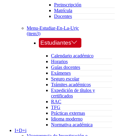
Preinscripción
Matrícula
Docentes
Menu-Estudiar-En-La-Urjc
(item3)
Estudiantes
Calendario académico
Horarios
Guías docentes
Exámenes
Seguro escolar
Trámites académicos
Expedición de títulos y
certificados
RAC
TFG
Prácticas externas
Idioma moderno
Normativa académica
I+D+i
Vicegerencia de Investigación e