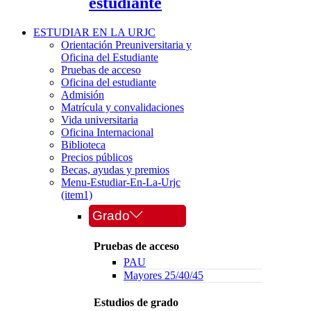
estudiante
ESTUDIAR EN LA URJC
Orientación Preuniversitaria y
Oficina del Estudiante
Pruebas de acceso
Oficina del estudiante
Admisión
Matrícula y convalidaciones
Vida universitaria
Oficina Internacional
Biblioteca
Precios públicos
Becas, ayudas y premios
Menu-Estudiar-En-La-Urjc
(item1)
Grado
Pruebas de acceso
PAU
Mayores 25/40/45
Estudios de grado