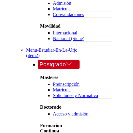
Admisión
Matrícula
Convalidaciones
Movilidad
Internacional
Nacional (Sicue)
Menu-Estudiar-En-La-Urjc
(item2)
Postgrado
Másteres
Preinscripción
Matrícula
Solicitudes y Normativa
Doctorado
Acceso y admisión
Formación
Continua