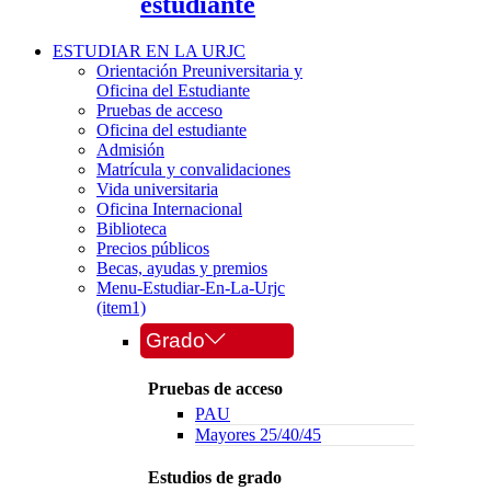
estudiante
ESTUDIAR EN LA URJC
Orientación Preuniversitaria y
Oficina del Estudiante
Pruebas de acceso
Oficina del estudiante
Admisión
Matrícula y convalidaciones
Vida universitaria
Oficina Internacional
Biblioteca
Precios públicos
Becas, ayudas y premios
Menu-Estudiar-En-La-Urjc
(item1)
Grado
Pruebas de acceso
PAU
Mayores 25/40/45
Estudios de grado