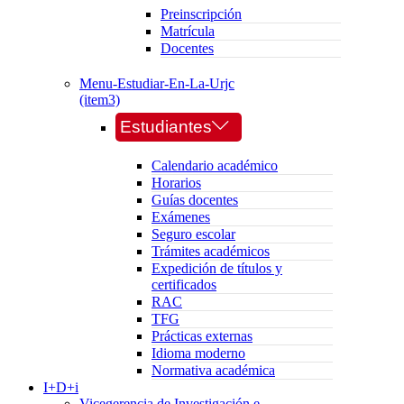
Preinscripción
Matrícula
Docentes
Menu-Estudiar-En-La-Urjc
(item3)
Estudiantes
Calendario académico
Horarios
Guías docentes
Exámenes
Seguro escolar
Trámites académicos
Expedición de títulos y
certificados
RAC
TFG
Prácticas externas
Idioma moderno
Normativa académica
I+D+i
Vicegerencia de Investigación e