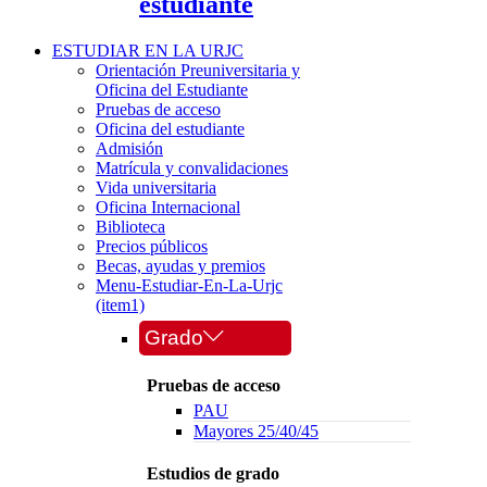
estudiante
ESTUDIAR EN LA URJC
Orientación Preuniversitaria y
Oficina del Estudiante
Pruebas de acceso
Oficina del estudiante
Admisión
Matrícula y convalidaciones
Vida universitaria
Oficina Internacional
Biblioteca
Precios públicos
Becas, ayudas y premios
Menu-Estudiar-En-La-Urjc
(item1)
Grado
Pruebas de acceso
PAU
Mayores 25/40/45
Estudios de grado