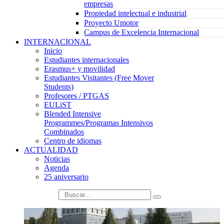
empresas
Propiedad intelectual e industrial
Proyecto Umotor
Campus de Excelencia Internacional
INTERNACIONAL
Inicio
Estudiantes internacionales
Erasmus+ y movilidad
Estudiantes Visitantes (Free Mover
Students)
Profesores / PTGAS
EULiST
Blended Intensive
Programmes/Programas Intensivos
Combinados
Centro de idiomas
ACTUALIDAD
Noticias
Agenda
25 aniversario
búsqueda