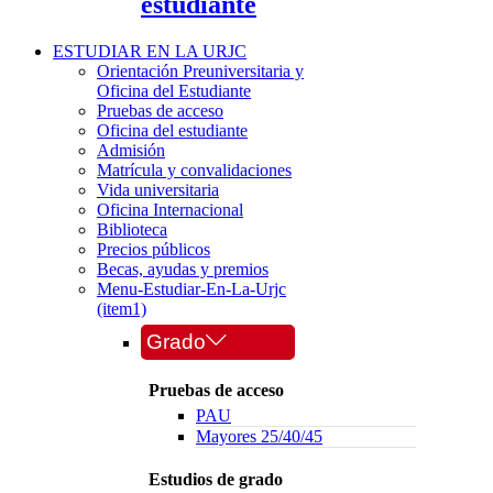
estudiante
ESTUDIAR EN LA URJC
Orientación Preuniversitaria y
Oficina del Estudiante
Pruebas de acceso
Oficina del estudiante
Admisión
Matrícula y convalidaciones
Vida universitaria
Oficina Internacional
Biblioteca
Precios públicos
Becas, ayudas y premios
Menu-Estudiar-En-La-Urjc
(item1)
Grado
Pruebas de acceso
PAU
Mayores 25/40/45
Estudios de grado