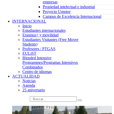
empresas
Propiedad intelectual e industrial
Proyecto Umotor
Campus de Excelencia Internacional
INTERNACIONAL
Inicio
Estudiantes internacionales
Erasmus+ y movilidad
Estudiantes Visitantes (Free Mover
Students)
Profesores / PTGAS
EULiST
Blended Intensive
Programmes/Programas Intensivos
Combinados
Centro de idiomas
ACTUALIDAD
Noticias
Agenda
25 aniversario
búsqueda