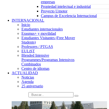
empresas
Propiedad intelectual e industrial
Proyecto Umotor
Campus de Excelencia Internacional
INTERNACIONAL
Inicio
Estudiantes internacionales
Erasmus+ y movilidad
Estudiantes Visitantes (Free Mover
Students)
Profesores / PTGAS
EULiST
Blended Intensive
Programmes/Programas Intensivos
Combinados
Centro de idiomas
ACTUALIDAD
Noticias
Agenda
25 aniversario
búsqueda