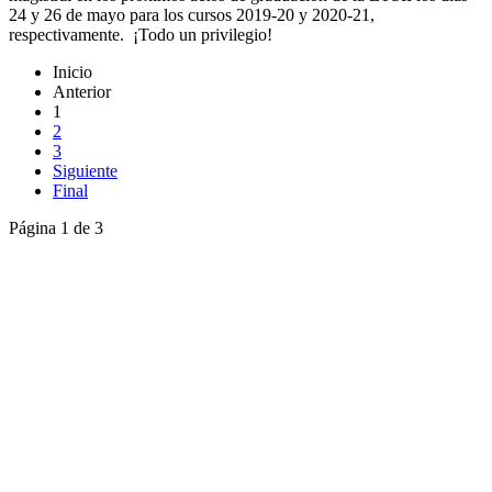
24 y 26 de mayo para los cursos 2019-20 y 2020-21,
respectivamente. ¡Todo un privilegio!
Inicio
Anterior
1
2
3
Siguiente
Final
Página 1 de 3