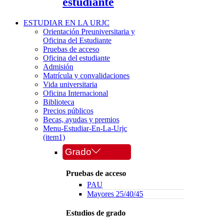
estudiante
ESTUDIAR EN LA URJC
Orientación Preuniversitaria y
Oficina del Estudiante
Pruebas de acceso
Oficina del estudiante
Admisión
Matrícula y convalidaciones
Vida universitaria
Oficina Internacional
Biblioteca
Precios públicos
Becas, ayudas y premios
Menu-Estudiar-En-La-Urjc
(item1)
Grado
Pruebas de acceso
PAU
Mayores 25/40/45
Estudios de grado