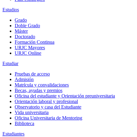
Estudios
Grado
Doble Grado
Máster
Doctorado
Formación Continua
URJC Mayores
URJC Online
Estudiar
Pruebas de acceso
Admisión
Matrícula y convalidaciones
Becas, ayudas y premios
Oficina del estudiante y Orientación preuniversitaria
Orientación laboral y profesional
Observatorio y casa del Estudiante
Vida universitaria
Oficina Universitaria de Mentoring
Biblioteca
Estudiantes