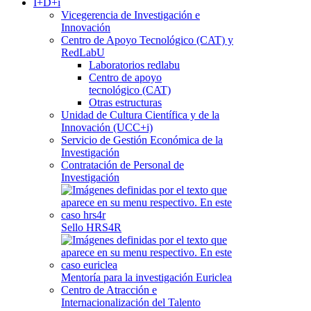
I+D+i
Vicegerencia de Investigación e
Innovación
Centro de Apoyo Tecnológico (CAT) y
RedLabU
Laboratorios redlabu
Centro de apoyo
tecnológico (CAT)
Otras estructuras
Unidad de Cultura Científica y de la
Innovación (UCC+i)
Servicio de Gestión Económica de la
Investigación
Contratación de Personal de
Investigación
Sello HRS4R
Mentoría para la investigación Euriclea
Centro de Atracción e
Internacionalización del Talento