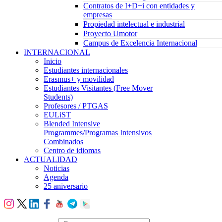
Contratos de I+D+i con entidades y
empresas
Propiedad intelectual e industrial
Proyecto Umotor
Campus de Excelencia Internacional
INTERNACIONAL
Inicio
Estudiantes internacionales
Erasmus+ y movilidad
Estudiantes Visitantes (Free Mover
Students)
Profesores / PTGAS
EULiST
Blended Intensive
Programmes/Programas Intensivos
Combinados
Centro de idiomas
ACTUALIDAD
Noticias
Agenda
25 aniversario