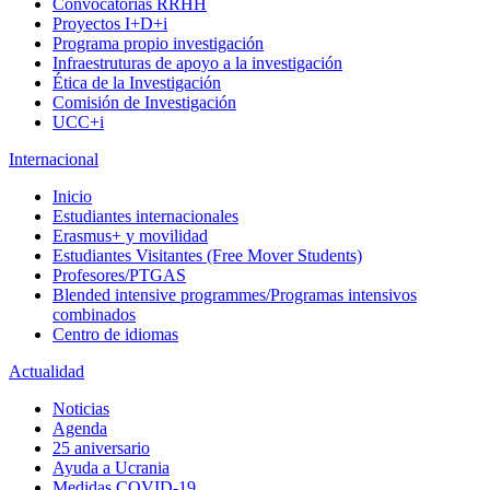
Convocatorias RRHH
Proyectos I+D+i
Programa propio investigación
Infraestruturas de apoyo a la investigación
Ética de la Investigación
Comisión de Investigación
UCC+i
Internacional
Inicio
Estudiantes internacionales
Erasmus+ y movilidad
Estudiantes Visitantes (Free Mover Students)
Profesores/PTGAS
Blended intensive programmes/Programas intensivos
combinados
Centro de idiomas
Actualidad
Noticias
Agenda
25 aniversario
Ayuda a Ucrania
Medidas COVID-19