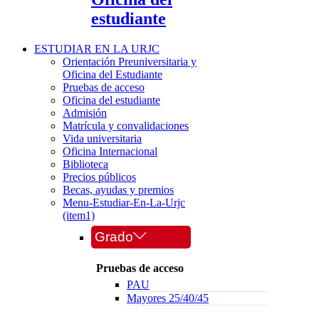
estudiante
ESTUDIAR EN LA URJC
Orientación Preuniversitaria y
Oficina del Estudiante
Pruebas de acceso
Oficina del estudiante
Admisión
Matrícula y convalidaciones
Vida universitaria
Oficina Internacional
Biblioteca
Precios públicos
Becas, ayudas y premios
Menu-Estudiar-En-La-Urjc
(item1)
Grado
Pruebas de acceso
PAU
Mayores 25/40/45