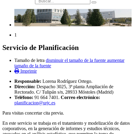
búsqueda
1
Servicio de Planificación
Tamaño de letra
disminuir el tamaño de la fuente
aumentar
tamaño de la fuente
Imprimir
Responsable:
Lorena Rodríguez Ortego.
Dirección:
Despacho 3025, 3ª planta Ampliación de
Rectorado. C/ Tulipán s/n, 28933 Móstoles (Madrid)
Teléfono:
91 664 7401.
Correo electrónico:
planificacion@urjc.es
Para visitas concertar cita previa.
En este servicio se trabaja en el tratamiento y modelización de datos
corporativos, en la generación de informes y estudios técnicos,
apoyados en el análisis estadístico, que permiten la toma de