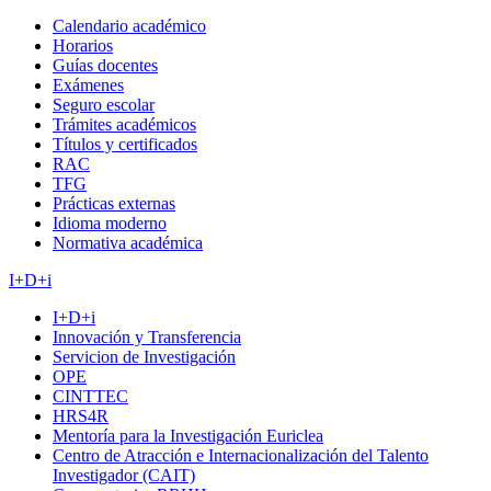
Calendario académico
Horarios
Guías docentes
Exámenes
Seguro escolar
Trámites académicos
Títulos y certificados
RAC
TFG
Prácticas externas
Idioma moderno
Normativa académica
I+D+i
I+D+i
Innovación y Transferencia
Servicion de Investigación
OPE
CINTTEC
HRS4R
Mentoría para la Investigación Euriclea
Centro de Atracción e Internacionalización del Talento
Investigador (CAIT)