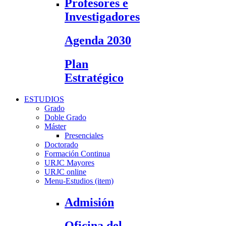
Profesores e
Investigadores
Agenda 2030
Plan
Estratégico
ESTUDIOS
Grado
Doble Grado
Máster
Presenciales
Doctorado
Formación Continua
URJC Mayores
URJC online
Menu-Estudios (item)
Admisión
Oficina del