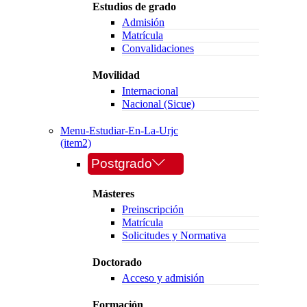
Estudios de grado
Admisión
Matrícula
Convalidaciones
Movilidad
Internacional
Nacional (Sicue)
Menu-Estudiar-En-La-Urjc
(item2)
Postgrado
Másteres
Preinscripción
Matrícula
Solicitudes y Normativa
Doctorado
Acceso y admisión
Formación