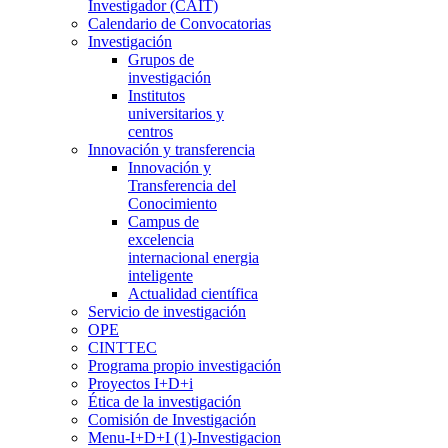
Investigador (CAIT)
Calendario de Convocatorias
Investigación
Grupos de
investigación
Institutos
universitarios y
centros
Innovación y transferencia
Innovación y
Transferencia del
Conocimiento
Campus de
excelencia
internacional energia
inteligente
Actualidad científica
Servicio de investigación
OPE
CINTTEC
Programa propio investigación
Proyectos I+D+i
Ética de la investigación
Comisión de Investigación
Menu-I+D+I (1)-Investigacion