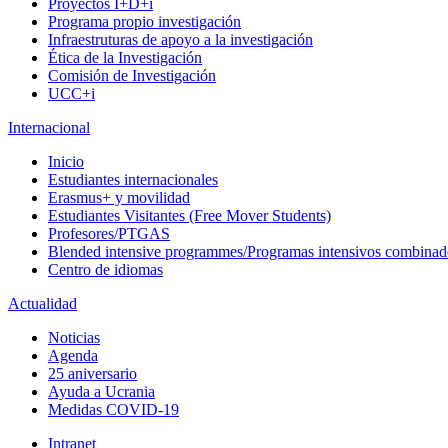
Proyectos I+D+i
Programa propio investigación
Infraestruturas de apoyo a la investigación
Ética de la Investigación
Comisión de Investigación
UCC+i
Internacional
Inicio
Estudiantes internacionales
Erasmus+ y movilidad
Estudiantes Visitantes (Free Mover Students)
Profesores/PTGAS
Blended intensive programmes/Programas intensivos combinad
Centro de idiomas
Actualidad
Noticias
Agenda
25 aniversario
Ayuda a Ucrania
Medidas COVID-19
Intranet