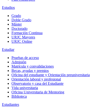
Estudios
Grado
Doble Grado
Máster
Doctorado
Formación Continua
URJC Mayores
URJC Online
Estudiar
Pruebas de acceso
Admisión
Matrícula y convalidaciones
Becas, ayudas y premios
Oficina del estudiante y Orientación preuniversitaria
Orientación laboral y profesional
Observatorio y casa del Estudiante
Vida universitaria
Oficina Universitaria de Mentoring
Biblioteca
Estudiantes