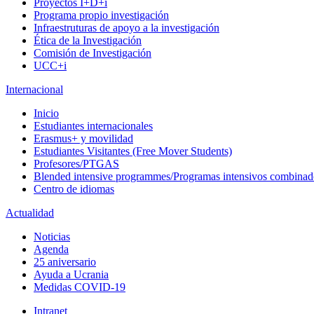
Proyectos I+D+i
Programa propio investigación
Infraestruturas de apoyo a la investigación
Ética de la Investigación
Comisión de Investigación
UCC+i
Internacional
Inicio
Estudiantes internacionales
Erasmus+ y movilidad
Estudiantes Visitantes (Free Mover Students)
Profesores/PTGAS
Blended intensive programmes/Programas intensivos combinad
Centro de idiomas
Actualidad
Noticias
Agenda
25 aniversario
Ayuda a Ucrania
Medidas COVID-19
Intranet