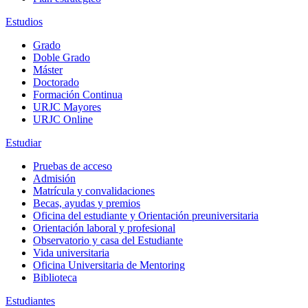
Estudios
Grado
Doble Grado
Máster
Doctorado
Formación Continua
URJC Mayores
URJC Online
Estudiar
Pruebas de acceso
Admisión
Matrícula y convalidaciones
Becas, ayudas y premios
Oficina del estudiante y Orientación preuniversitaria
Orientación laboral y profesional
Observatorio y casa del Estudiante
Vida universitaria
Oficina Universitaria de Mentoring
Biblioteca
Estudiantes