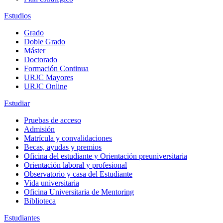
Estudios
Grado
Doble Grado
Máster
Doctorado
Formación Continua
URJC Mayores
URJC Online
Estudiar
Pruebas de acceso
Admisión
Matrícula y convalidaciones
Becas, ayudas y premios
Oficina del estudiante y Orientación preuniversitaria
Orientación laboral y profesional
Observatorio y casa del Estudiante
Vida universitaria
Oficina Universitaria de Mentoring
Biblioteca
Estudiantes