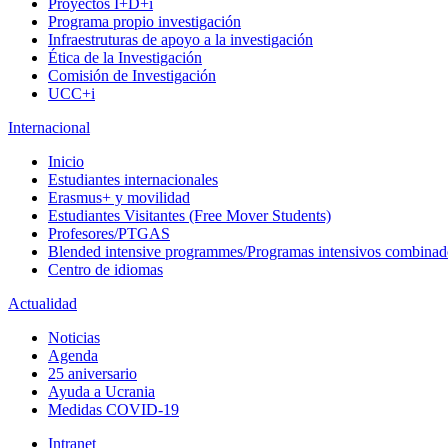
Proyectos I+D+i
Programa propio investigación
Infraestruturas de apoyo a la investigación
Ética de la Investigación
Comisión de Investigación
UCC+i
Internacional
Inicio
Estudiantes internacionales
Erasmus+ y movilidad
Estudiantes Visitantes (Free Mover Students)
Profesores/PTGAS
Blended intensive programmes/Programas intensivos combinad
Centro de idiomas
Actualidad
Noticias
Agenda
25 aniversario
Ayuda a Ucrania
Medidas COVID-19
Intranet