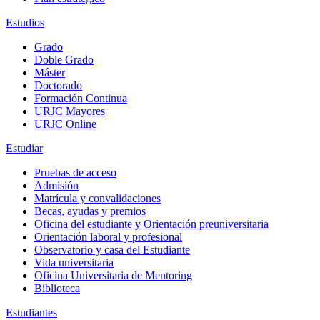
Estudios
Grado
Doble Grado
Máster
Doctorado
Formación Continua
URJC Mayores
URJC Online
Estudiar
Pruebas de acceso
Admisión
Matrícula y convalidaciones
Becas, ayudas y premios
Oficina del estudiante y Orientación preuniversitaria
Orientación laboral y profesional
Observatorio y casa del Estudiante
Vida universitaria
Oficina Universitaria de Mentoring
Biblioteca
Estudiantes