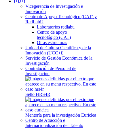
I+D+i
Vicegerencia de Investigación e
Innovación
Centro de Apoyo Tecnológico (CAT) y
RedLabU
Laboratorios redlabu
Centro de apoyo
tecnológico (CAT)
Otras estructuras
Unidad de Cultura Científica y de la
Innovación (UCC+i)
Servicio de Gestión Económica de la
Investigación
Contratación de Personal de
Investigación
Sello HRS4R
Mentoría para la investigación Euriclea
Centro de Atracción e
Internacionalización del Talento