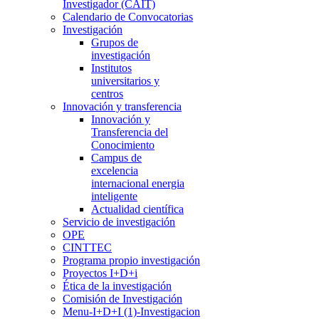
Investigador (CAIT)
Calendario de Convocatorias
Investigación
Grupos de
investigación
Institutos
universitarios y
centros
Innovación y transferencia
Innovación y
Transferencia del
Conocimiento
Campus de
excelencia
internacional energia
inteligente
Actualidad científica
Servicio de investigación
OPE
CINTTEC
Programa propio investigación
Proyectos I+D+i
Ética de la investigación
Comisión de Investigación
Menu-I+D+I (1)-Investigacion