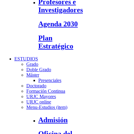
Profesores e
Investigadores
Agenda 2030
Plan
Estratégico
ESTUDIOS
Grado
Doble Grado
Máster
Presenciales
Doctorado
Formación Continua
URJC Mayores
URJC online
Menu-Estudios (item)
Admisión
Oficina del