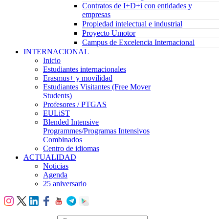
Contratos de I+D+i con entidades y
empresas
Propiedad intelectual e industrial
Proyecto Umotor
Campus de Excelencia Internacional
INTERNACIONAL
Inicio
Estudiantes internacionales
Erasmus+ y movilidad
Estudiantes Visitantes (Free Mover
Students)
Profesores / PTGAS
EULiST
Blended Intensive
Programmes/Programas Intensivos
Combinados
Centro de idiomas
ACTUALIDAD
Noticias
Agenda
25 aniversario