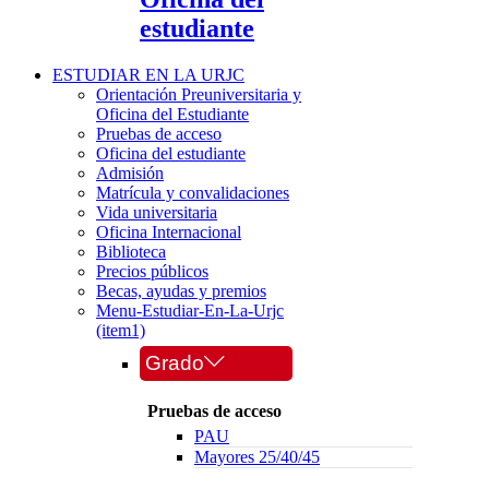
estudiante
ESTUDIAR EN LA URJC
Orientación Preuniversitaria y
Oficina del Estudiante
Pruebas de acceso
Oficina del estudiante
Admisión
Matrícula y convalidaciones
Vida universitaria
Oficina Internacional
Biblioteca
Precios públicos
Becas, ayudas y premios
Menu-Estudiar-En-La-Urjc
(item1)
Grado
Pruebas de acceso
PAU
Mayores 25/40/45