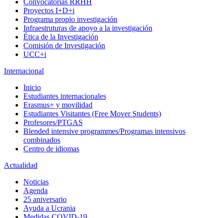
Convocatorias RRHH
Proyectos I+D+i
Programa propio investigación
Infraestruturas de apoyo a la investigación
Ética de la Investigación
Comisión de Investigación
UCC+i
Internacional
Inicio
Estudiantes internacionales
Erasmus+ y movilidad
Estudiantes Visitantes (Free Mover Students)
Profesores/PTGAS
Blended intensive programmes/Programas intensivos
combinados
Centro de idiomas
Actualidad
Noticias
Agenda
25 aniversario
Ayuda a Ucrania
Medidas COVID-19