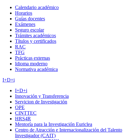
Calendario académico
Horarios
Guías docentes
Exámenes
Seguro escolar
Trámites académicos
Títulos y certificados
RAC
TFG
Prácticas externas
Idioma moderno
Normativa académica
I+D+i
I+D+i
Innovación y Transferencia
Servicion de Investigación
OPE
CINTTEC
HRS4R
Mentoría para la Investigación Euriclea
Centro de Atracción e Internacionalización del Talento
Investigador (CAIT)