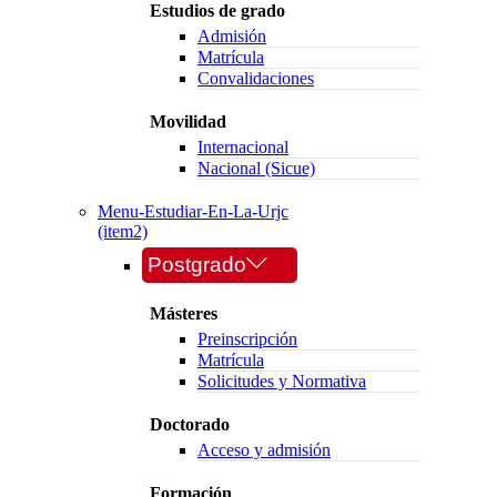
Estudios de grado
Admisión
Matrícula
Convalidaciones
Movilidad
Internacional
Nacional (Sicue)
Menu-Estudiar-En-La-Urjc
(item2)
Postgrado
Másteres
Preinscripción
Matrícula
Solicitudes y Normativa
Doctorado
Acceso y admisión
Formación