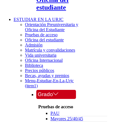
estudiante
ESTUDIAR EN LA URJC
Orientación Preuniversitaria y
Oficina del Estudiante
Pruebas de acceso
Oficina del estudiante
Admisión
Matrícula y convalidaciones
Vida universitaria
Oficina Internacional
Biblioteca
Precios públicos
Becas, ayudas y premios
Menu-Estudiar-En-La-Urjc
(item1)
Grado
Pruebas de acceso
PAU
Mayores 25/40/45