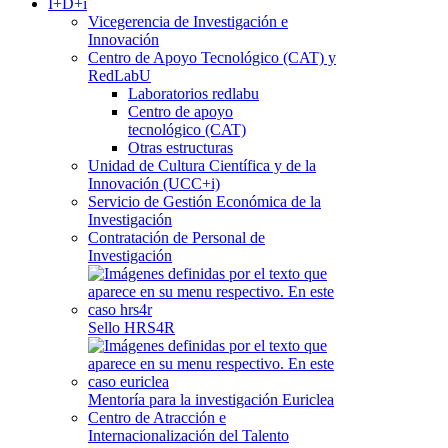
I+D+i
Vicegerencia de Investigación e
Innovación
Centro de Apoyo Tecnológico (CAT) y
RedLabU
Laboratorios redlabu
Centro de apoyo
tecnológico (CAT)
Otras estructuras
Unidad de Cultura Científica y de la
Innovación (UCC+i)
Servicio de Gestión Económica de la
Investigación
Contratación de Personal de
Investigación
Sello HRS4R
Mentoría para la investigación Euriclea
Centro de Atracción e
Internacionalización del Talento