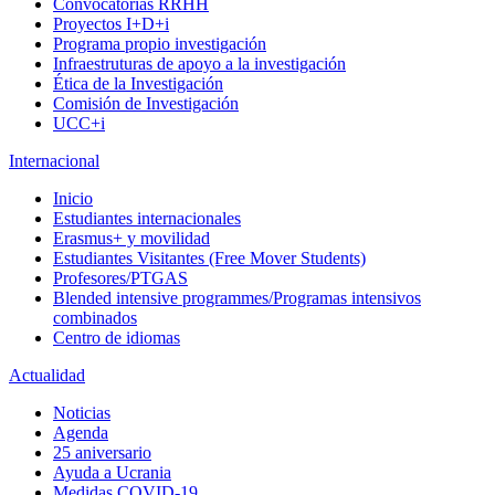
Convocatorias RRHH
Proyectos I+D+i
Programa propio investigación
Infraestruturas de apoyo a la investigación
Ética de la Investigación
Comisión de Investigación
UCC+i
Internacional
Inicio
Estudiantes internacionales
Erasmus+ y movilidad
Estudiantes Visitantes (Free Mover Students)
Profesores/PTGAS
Blended intensive programmes/Programas intensivos
combinados
Centro de idiomas
Actualidad
Noticias
Agenda
25 aniversario
Ayuda a Ucrania
Medidas COVID-19