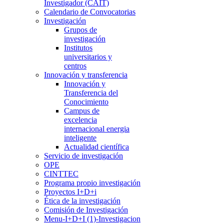
Investigador (CAIT)
Calendario de Convocatorias
Investigación
Grupos de
investigación
Institutos
universitarios y
centros
Innovación y transferencia
Innovación y
Transferencia del
Conocimiento
Campus de
excelencia
internacional energia
inteligente
Actualidad científica
Servicio de investigación
OPE
CINTTEC
Programa propio investigación
Proyectos I+D+i
Ética de la investigación
Comisión de Investigación
Menu-I+D+I (1)-Investigacion