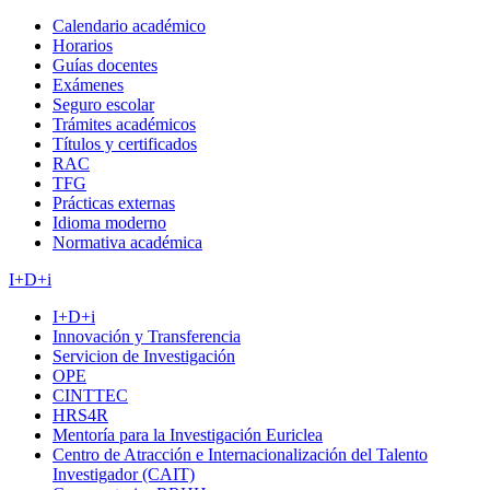
Calendario académico
Horarios
Guías docentes
Exámenes
Seguro escolar
Trámites académicos
Títulos y certificados
RAC
TFG
Prácticas externas
Idioma moderno
Normativa académica
I+D+i
I+D+i
Innovación y Transferencia
Servicion de Investigación
OPE
CINTTEC
HRS4R
Mentoría para la Investigación Euriclea
Centro de Atracción e Internacionalización del Talento
Investigador (CAIT)