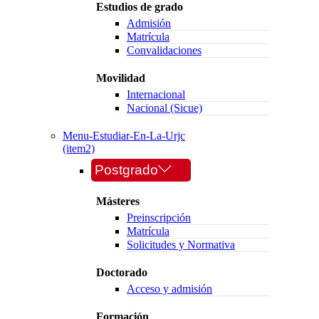
Estudios de grado
Admisión
Matrícula
Convalidaciones
Movilidad
Internacional
Nacional (Sicue)
Menu-Estudiar-En-La-Urjc
(item2)
Postgrado
Másteres
Preinscripción
Matrícula
Solicitudes y Normativa
Doctorado
Acceso y admisión
Formación