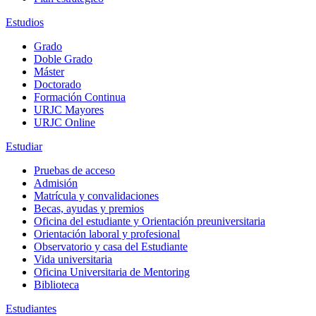
Estudios
Grado
Doble Grado
Máster
Doctorado
Formación Continua
URJC Mayores
URJC Online
Estudiar
Pruebas de acceso
Admisión
Matrícula y convalidaciones
Becas, ayudas y premios
Oficina del estudiante y Orientación preuniversitaria
Orientación laboral y profesional
Observatorio y casa del Estudiante
Vida universitaria
Oficina Universitaria de Mentoring
Biblioteca
Estudiantes