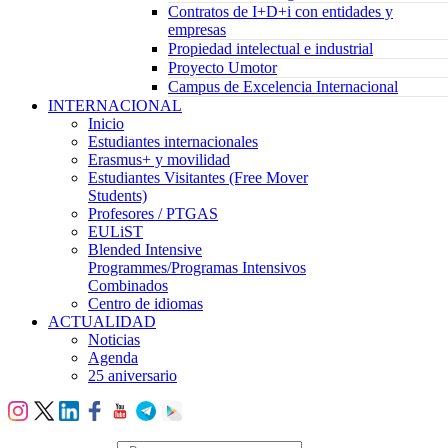
Contratos de I+D+i con entidades y
empresas
Propiedad intelectual e industrial
Proyecto Umotor
Campus de Excelencia Internacional
INTERNACIONAL
Inicio
Estudiantes internacionales
Erasmus+ y movilidad
Estudiantes Visitantes (Free Mover
Students)
Profesores / PTGAS
EULiST
Blended Intensive
Programmes/Programas Intensivos
Combinados
Centro de idiomas
ACTUALIDAD
Noticias
Agenda
25 aniversario