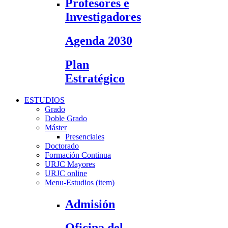
Profesores e
Investigadores
Agenda 2030
Plan
Estratégico
ESTUDIOS
Grado
Doble Grado
Máster
Presenciales
Doctorado
Formación Continua
URJC Mayores
URJC online
Menu-Estudios (item)
Admisión
Oficina del