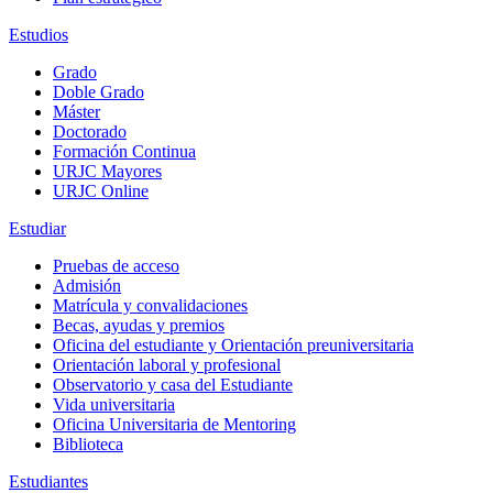
Estudios
Grado
Doble Grado
Máster
Doctorado
Formación Continua
URJC Mayores
URJC Online
Estudiar
Pruebas de acceso
Admisión
Matrícula y convalidaciones
Becas, ayudas y premios
Oficina del estudiante y Orientación preuniversitaria
Orientación laboral y profesional
Observatorio y casa del Estudiante
Vida universitaria
Oficina Universitaria de Mentoring
Biblioteca
Estudiantes