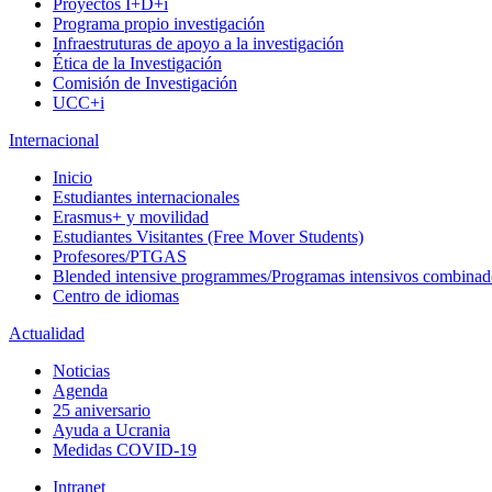
Proyectos I+D+i
Programa propio investigación
Infraestruturas de apoyo a la investigación
Ética de la Investigación
Comisión de Investigación
UCC+i
Internacional
Inicio
Estudiantes internacionales
Erasmus+ y movilidad
Estudiantes Visitantes (Free Mover Students)
Profesores/PTGAS
Blended intensive programmes/Programas intensivos combinad
Centro de idiomas
Actualidad
Noticias
Agenda
25 aniversario
Ayuda a Ucrania
Medidas COVID-19
Intranet