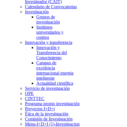
Investigador (CAIT)
Calendario de Convocatorias
Investigación
Grupos de
investigación
Institutos
universitarios y
centros
Innovación y transferencia
Innovación y
Transferencia del
Conocimiento
Campus de
excelencia
internacional energia
inteligente
Actualidad científica
Servicio de investigación
OPE
CINTTEC
Programa propio investigación
Proyectos I+D+i
Ética de la investigación
Comisión de Investigación
Menu-I+D+I (1)-Investigacion