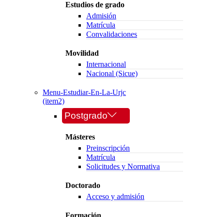
Estudios de grado
Admisión
Matrícula
Convalidaciones
Movilidad
Internacional
Nacional (Sicue)
Menu-Estudiar-En-La-Urjc
(item2)
Postgrado
Másteres
Preinscripción
Matrícula
Solicitudes y Normativa
Doctorado
Acceso y admisión
Formación