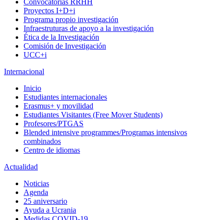
Convocatorias RRHH
Proyectos I+D+i
Programa propio investigación
Infraestruturas de apoyo a la investigación
Ética de la Investigación
Comisión de Investigación
UCC+i
Internacional
Inicio
Estudiantes internacionales
Erasmus+ y movilidad
Estudiantes Visitantes (Free Mover Students)
Profesores/PTGAS
Blended intensive programmes/Programas intensivos
combinados
Centro de idiomas
Actualidad
Noticias
Agenda
25 aniversario
Ayuda a Ucrania
Medidas COVID-19