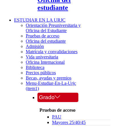
estudiante
ESTUDIAR EN LA URJC
Orientación Preuniversitaria y
Oficina del Estudiante
Pruebas de acceso
Oficina del estudiante
Admisión
Matrícula y convalidaciones
Vida universitaria
Oficina Internacional
Biblioteca
Precios públicos
Becas, ayudas y premios
Menu-Estudiar-En-La-Urjc
(item1)
Grado
Pruebas de acceso
PAU
Mayores 25/40/45