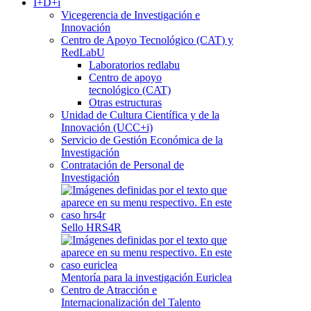
I+D+i
Vicegerencia de Investigación e
Innovación
Centro de Apoyo Tecnológico (CAT) y
RedLabU
Laboratorios redlabu
Centro de apoyo
tecnológico (CAT)
Otras estructuras
Unidad de Cultura Científica y de la
Innovación (UCC+i)
Servicio de Gestión Económica de la
Investigación
Contratación de Personal de
Investigación
Sello HRS4R
Mentoría para la investigación Euriclea
Centro de Atracción e
Internacionalización del Talento