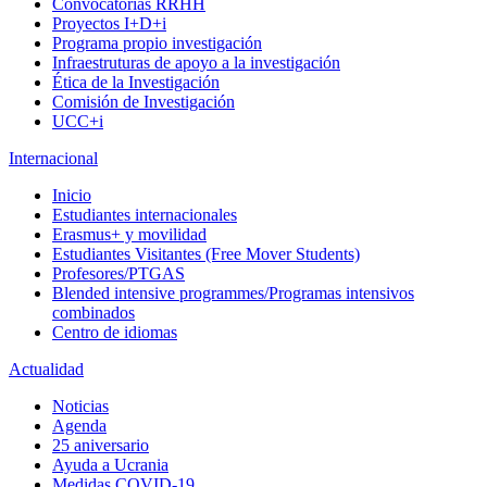
Convocatorias RRHH
Proyectos I+D+i
Programa propio investigación
Infraestruturas de apoyo a la investigación
Ética de la Investigación
Comisión de Investigación
UCC+i
Internacional
Inicio
Estudiantes internacionales
Erasmus+ y movilidad
Estudiantes Visitantes (Free Mover Students)
Profesores/PTGAS
Blended intensive programmes/Programas intensivos
combinados
Centro de idiomas
Actualidad
Noticias
Agenda
25 aniversario
Ayuda a Ucrania
Medidas COVID-19