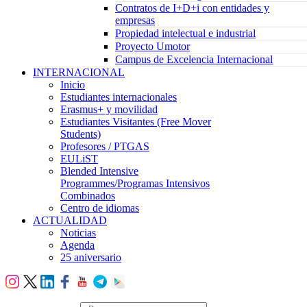
Contratos de I+D+i con entidades y
empresas
Propiedad intelectual e industrial
Proyecto Umotor
Campus de Excelencia Internacional
INTERNACIONAL
Inicio
Estudiantes internacionales
Erasmus+ y movilidad
Estudiantes Visitantes (Free Mover
Students)
Profesores / PTGAS
EULiST
Blended Intensive
Programmes/Programas Intensivos
Combinados
Centro de idiomas
ACTUALIDAD
Noticias
Agenda
25 aniversario