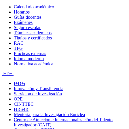
Calendario académico
Horarios
Guías docentes
Exámenes
Seguro escolar
Trámites académicos
Títulos y certificados
RAC
TFG
Prácticas externas
Idioma moderno
Normativa académica
I+D+i
I+D+i
Innovación y Transferencia
Servicion de Investigación
OPE
CINTTEC
HRS4R
Mentoría para la Investigación Euriclea
Centro de Atracción e Internacionalización del Talento
Investigador (CAIT)