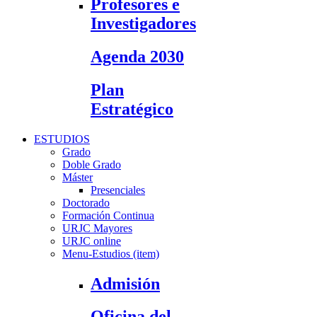
Profesores e
Investigadores
Agenda 2030
Plan
Estratégico
ESTUDIOS
Grado
Doble Grado
Máster
Presenciales
Doctorado
Formación Continua
URJC Mayores
URJC online
Menu-Estudios (item)
Admisión
Oficina del