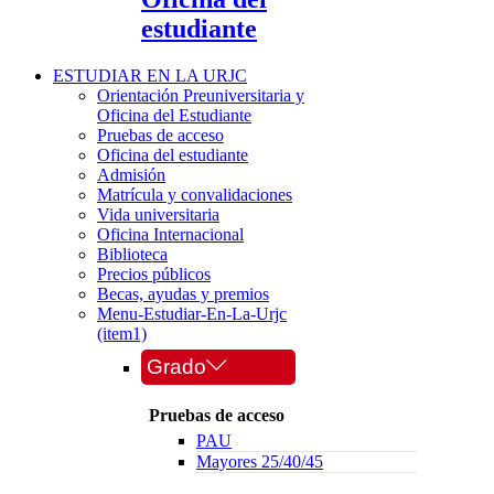
estudiante
ESTUDIAR EN LA URJC
Orientación Preuniversitaria y
Oficina del Estudiante
Pruebas de acceso
Oficina del estudiante
Admisión
Matrícula y convalidaciones
Vida universitaria
Oficina Internacional
Biblioteca
Precios públicos
Becas, ayudas y premios
Menu-Estudiar-En-La-Urjc
(item1)
Grado
Pruebas de acceso
PAU
Mayores 25/40/45