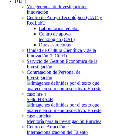
I+D+i
Vicegerencia de Investigación e
Innovación
Centro de Apoyo Tecnológico (CAT) y
RedLabU
Laboratorios redlabu
Centro de apoyo
tecnológico (CAT)
Otras estructuras
Unidad de Cultura Científica y de la
Innovación (UCC+i)
Servicio de Gestión Económica de la
Investigación
Contratación de Personal de
Investigación
Sello HRS4R
Mentoría para la investigación Euriclea
Centro de Atracción e
Internacionalización del Talento