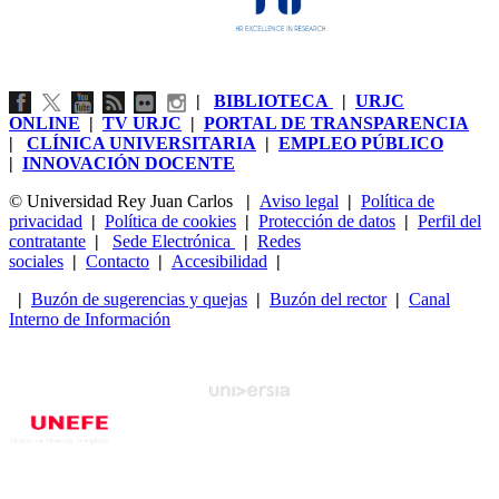
|
BIBLIOTECA
|
URJC
ONLINE
|
TV URJC
|
PORTAL DE TRANSPARENCIA
|
CLÍNICA UNIVERSITARIA
|
EMPLEO PÚBLICO
|
INNOVACIÓN DOCENTE
© Universidad Rey Juan Carlos
|
Aviso legal
|
Política de
privacidad
|
Política de cookies
|
Protección de datos
|
Perfil del
contratante
|
Sede Electrónica
|
Redes
sociales
|
Contacto
|
Accesibilidad
|
|
Buzón de sugerencias y quejas
|
Buzón del rector
|
Canal
Interno de Información