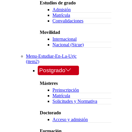
Estudios de grado
Admisión
Matrícula
Convalidaciones
Movilidad
Internacional
Nacional (Sicue)
Menu-Estudiar-En-La-Urjc
(item2)
Postgrado
Másteres
Preinscripción
Matrícula
Solicitudes y Normativa
Doctorado
Acceso y admisión
Formación