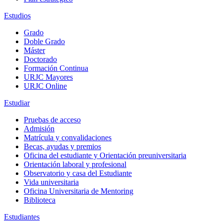
Estudios
Grado
Doble Grado
Máster
Doctorado
Formación Continua
URJC Mayores
URJC Online
Estudiar
Pruebas de acceso
Admisión
Matrícula y convalidaciones
Becas, ayudas y premios
Oficina del estudiante y Orientación preuniversitaria
Orientación laboral y profesional
Observatorio y casa del Estudiante
Vida universitaria
Oficina Universitaria de Mentoring
Biblioteca
Estudiantes