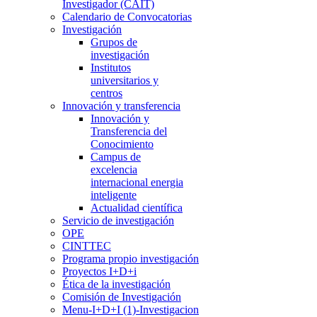
Investigador (CAIT)
Calendario de Convocatorias
Investigación
Grupos de
investigación
Institutos
universitarios y
centros
Innovación y transferencia
Innovación y
Transferencia del
Conocimiento
Campus de
excelencia
internacional energia
inteligente
Actualidad científica
Servicio de investigación
OPE
CINTTEC
Programa propio investigación
Proyectos I+D+i
Ética de la investigación
Comisión de Investigación
Menu-I+D+I (1)-Investigacion