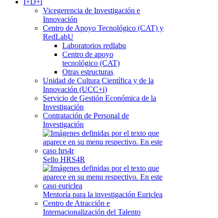
I+D+i
Vicegerencia de Investigación e
Innovación
Centro de Apoyo Tecnológico (CAT) y
RedLabU
Laboratorios redlabu
Centro de apoyo
tecnológico (CAT)
Otras estructuras
Unidad de Cultura Científica y de la
Innovación (UCC+i)
Servicio de Gestión Económica de la
Investigación
Contratación de Personal de
Investigación
Sello HRS4R
Mentoría para la investigación Euriclea
Centro de Atracción e
Internacionalización del Talento