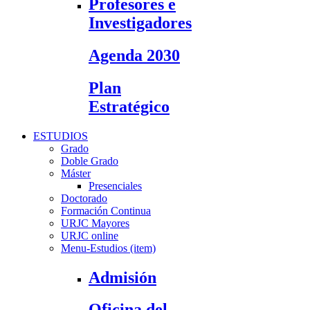
Profesores e
Investigadores
Agenda 2030
Plan
Estratégico
ESTUDIOS
Grado
Doble Grado
Máster
Presenciales
Doctorado
Formación Continua
URJC Mayores
URJC online
Menu-Estudios (item)
Admisión
Oficina del