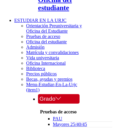
estudiante
ESTUDIAR EN LA URJC
Orientación Preuniversitaria y
Oficina del Estudiante
Pruebas de acceso
Oficina del estudiante
Admisión
Matrícula y convalidaciones
Vida universitaria
Oficina Internacional
Biblioteca
Precios públicos
Becas, ayudas y premios
Menu-Estudiar-En-La-Urjc
(item1)
Grado
Pruebas de acceso
PAU
Mayores 25/40/45