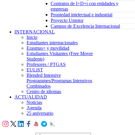
Contratos de I+D+i con entidades y
empresas
Propiedad intelectual e industrial
Proyecto Umotor
Campus de Excelencia Internacional
INTERNACIONAL
Inicio
Estudiantes internacionales
Erasmus+ y movilidad
Estudiantes Visitantes (Free Mover
Students)
Profesores / PTGAS
EULiST
Blended Intensive
Programmes/Programas Intensivos
Combinados
Centro de idiomas
ACTUALIDAD
Noticias
Agenda
25 aniversario