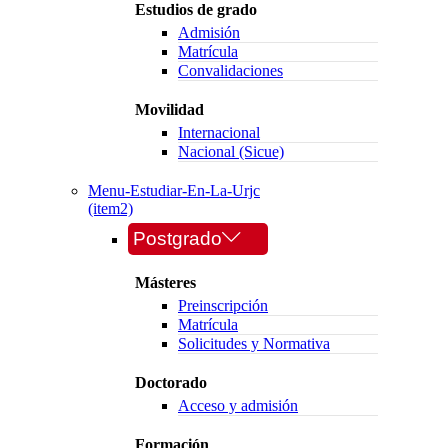
Estudios de grado
Admisión
Matrícula
Convalidaciones
Movilidad
Internacional
Nacional (Sicue)
Menu-Estudiar-En-La-Urjc
(item2)
Postgrado
Másteres
Preinscripción
Matrícula
Solicitudes y Normativa
Doctorado
Acceso y admisión
Formación