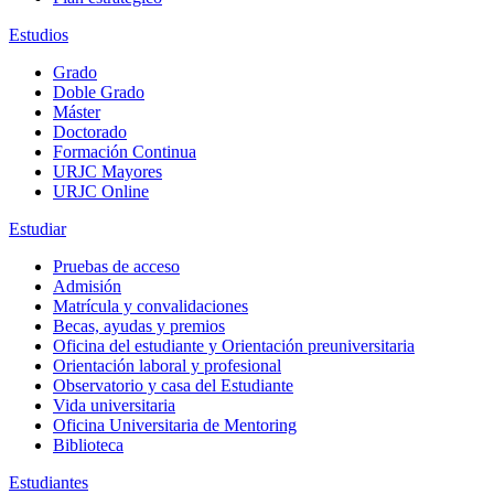
Estudios
Grado
Doble Grado
Máster
Doctorado
Formación Continua
URJC Mayores
URJC Online
Estudiar
Pruebas de acceso
Admisión
Matrícula y convalidaciones
Becas, ayudas y premios
Oficina del estudiante y Orientación preuniversitaria
Orientación laboral y profesional
Observatorio y casa del Estudiante
Vida universitaria
Oficina Universitaria de Mentoring
Biblioteca
Estudiantes