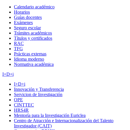
Calendario académico
Horarios
Guías docentes
Exámenes
Seguro escolar
Trámites académicos
Títulos y certificados
RAC
TFG
Prácticas externas
Idioma moderno
Normativa académica
I+D+i
I+D+i
Innovación y Transferencia
Servicion de Investigación
OPE
CINTTEC
HRS4R
Mentoría para la Investigación Euriclea
Centro de Atracción e Internacionalización del Talento
Investigador (CAIT)