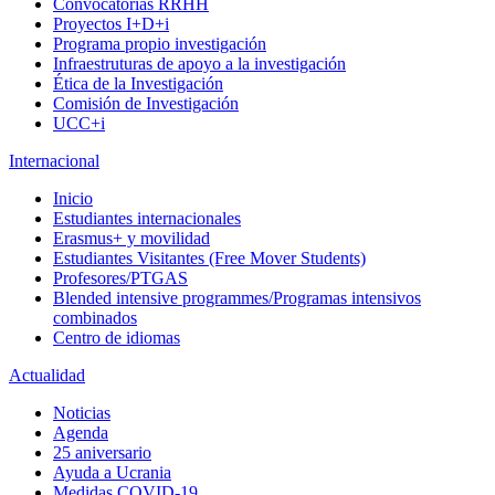
Convocatorias RRHH
Proyectos I+D+i
Programa propio investigación
Infraestruturas de apoyo a la investigación
Ética de la Investigación
Comisión de Investigación
UCC+i
Internacional
Inicio
Estudiantes internacionales
Erasmus+ y movilidad
Estudiantes Visitantes (Free Mover Students)
Profesores/PTGAS
Blended intensive programmes/Programas intensivos
combinados
Centro de idiomas
Actualidad
Noticias
Agenda
25 aniversario
Ayuda a Ucrania
Medidas COVID-19