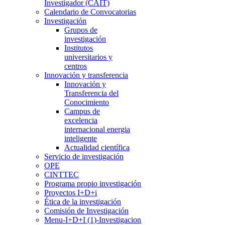
Investigador (CAIT)
Calendario de Convocatorias
Investigación
Grupos de
investigación
Institutos
universitarios y
centros
Innovación y transferencia
Innovación y
Transferencia del
Conocimiento
Campus de
excelencia
internacional energia
inteligente
Actualidad científica
Servicio de investigación
OPE
CINTTEC
Programa propio investigación
Proyectos I+D+i
Ética de la investigación
Comisión de Investigación
Menu-I+D+I (1)-Investigacion