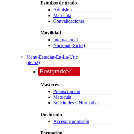
Estudios de grado
Admisión
Matrícula
Convalidaciones
Movilidad
Internacional
Nacional (Sicue)
Menu-Estudiar-En-La-Urjc
(item2)
Postgrado
Másteres
Preinscripción
Matrícula
Solicitudes y Normativa
Doctorado
Acceso y admisión
Formación