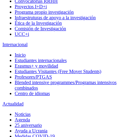
Convocatorias RRHH
Proyectos I+D+i
Programa propio investigación
Infraestruturas de apoyo a la investigación
Ética de la Investigación
Comisión de Investigación
UCC+i
Internacional
Inicio
Estudiantes internacionales
Erasmus+ y movilidad
Estudiantes Visitantes (Free Mover Students)
Profesores/PTGAS
Blended intensive programmes/Programas intensivos
combinados
Centro de idiomas
Actualidad
Noticias
Agenda
25 aniversario
Ayuda a Ucrania
Medidas COVID-19