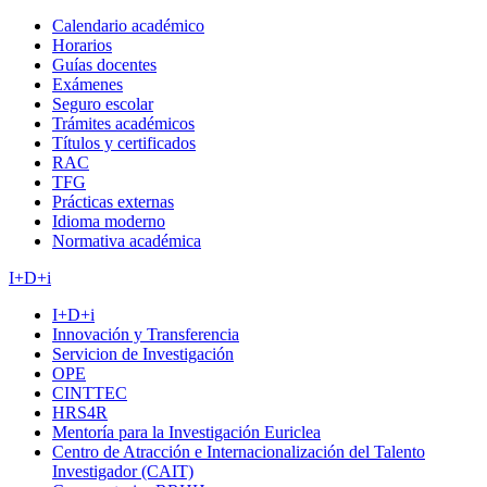
Calendario académico
Horarios
Guías docentes
Exámenes
Seguro escolar
Trámites académicos
Títulos y certificados
RAC
TFG
Prácticas externas
Idioma moderno
Normativa académica
I+D+i
I+D+i
Innovación y Transferencia
Servicion de Investigación
OPE
CINTTEC
HRS4R
Mentoría para la Investigación Euriclea
Centro de Atracción e Internacionalización del Talento
Investigador (CAIT)