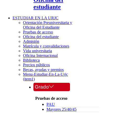
estudiante
ESTUDIAR EN LA URJC
Orientación Preuniversitaria y
Oficina del Estudiante
Pruebas de acceso
Oficina del estudiante
Admisión
Matrícula y convalidaciones
Vida universitaria
Oficina Internacional
Biblioteca
Precios públicos
Becas, ayudas y premios
Menu-Estudiar-En-La-Urjc
(item1)
Grado
Pruebas de acceso
PAU
Mayores 25/40/45