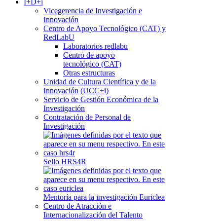
I+D+i
Vicegerencia de Investigación e
Innovación
Centro de Apoyo Tecnológico (CAT) y
RedLabU
Laboratorios redlabu
Centro de apoyo
tecnológico (CAT)
Otras estructuras
Unidad de Cultura Científica y de la
Innovación (UCC+i)
Servicio de Gestión Económica de la
Investigación
Contratación de Personal de
Investigación
Sello HRS4R
Mentoría para la investigación Euriclea
Centro de Atracción e
Internacionalización del Talento