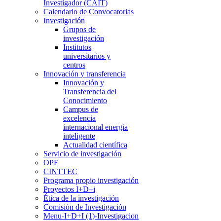
Investigador (CAIT)
Calendario de Convocatorias
Investigación
Grupos de
investigación
Institutos
universitarios y
centros
Innovación y transferencia
Innovación y
Transferencia del
Conocimiento
Campus de
excelencia
internacional energia
inteligente
Actualidad científica
Servicio de investigación
OPE
CINTTEC
Programa propio investigación
Proyectos I+D+i
Ética de la investigación
Comisión de Investigación
Menu-I+D+I (1)-Investigacion