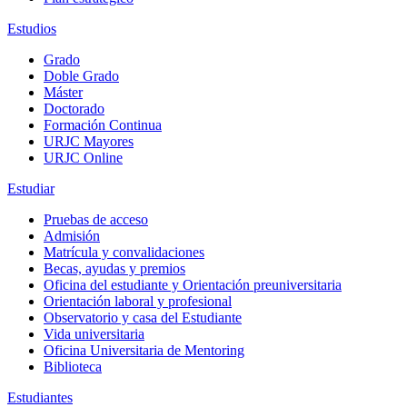
Estudios
Grado
Doble Grado
Máster
Doctorado
Formación Continua
URJC Mayores
URJC Online
Estudiar
Pruebas de acceso
Admisión
Matrícula y convalidaciones
Becas, ayudas y premios
Oficina del estudiante y Orientación preuniversitaria
Orientación laboral y profesional
Observatorio y casa del Estudiante
Vida universitaria
Oficina Universitaria de Mentoring
Biblioteca
Estudiantes