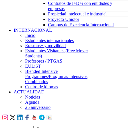
Contratos de I+D+i con entidades y
empresas
Propiedad intelectual e industrial
Proyecto Umotor
Campus de Excelencia Internacional
INTERNACIONAL
Inicio
Estudiantes internacionales
Erasmus+ y movilidad
Estudiantes Visitantes (Free Mover
Students)
Profesores / PTGAS
EULiST
Blended Intensive
Programmes/Programas Intensivos
Combinados
Centro de idiomas
ACTUALIDAD
Noticias
Agenda
25 aniversario