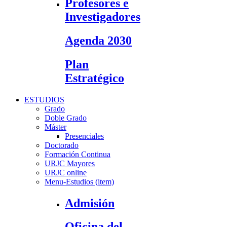
Profesores e
Investigadores
Agenda 2030
Plan
Estratégico
ESTUDIOS
Grado
Doble Grado
Máster
Presenciales
Doctorado
Formación Continua
URJC Mayores
URJC online
Menu-Estudios (item)
Admisión
Oficina del