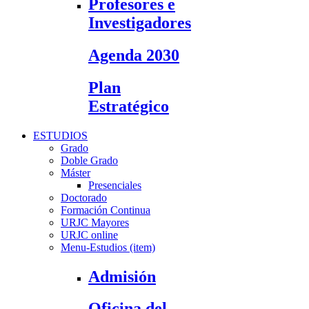
Profesores e
Investigadores
Agenda 2030
Plan
Estratégico
ESTUDIOS
Grado
Doble Grado
Máster
Presenciales
Doctorado
Formación Continua
URJC Mayores
URJC online
Menu-Estudios (item)
Admisión
Oficina del