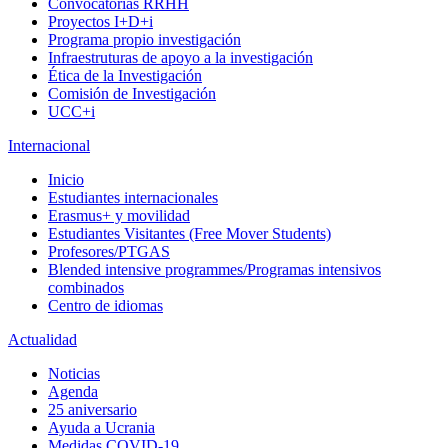
Convocatorias RRHH
Proyectos I+D+i
Programa propio investigación
Infraestruturas de apoyo a la investigación
Ética de la Investigación
Comisión de Investigación
UCC+i
Internacional
Inicio
Estudiantes internacionales
Erasmus+ y movilidad
Estudiantes Visitantes (Free Mover Students)
Profesores/PTGAS
Blended intensive programmes/Programas intensivos
combinados
Centro de idiomas
Actualidad
Noticias
Agenda
25 aniversario
Ayuda a Ucrania
Medidas COVID-19