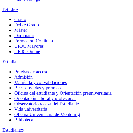
Estudios
Grado
Doble Grado
Máster
Doctorado
Formación Continua
URJC Mayores
URJC Online
Estudiar
Pruebas de acceso
Admisión
Matrícula y convalidaciones
Becas, ayudas y premios
Oficina del estudiante y Orientación preuniversitaria
Orientación laboral y profesional
Observatorio y casa del Estudiante
Vida universitaria
Oficina Universitaria de Mentoring
Biblioteca
Estudiantes