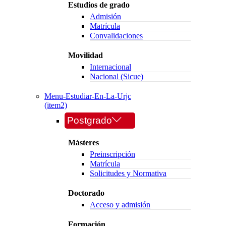
Estudios de grado
Admisión
Matrícula
Convalidaciones
Movilidad
Internacional
Nacional (Sicue)
Menu-Estudiar-En-La-Urjc
(item2)
Postgrado
Másteres
Preinscripción
Matrícula
Solicitudes y Normativa
Doctorado
Acceso y admisión
Formación