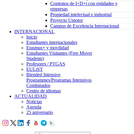
Contratos de I+D+i con entidades y
empresas
Propiedad intelectual e industrial
Proyecto Umotor
Campus de Excelencia Internacional
INTERNACIONAL
Inicio
Estudiantes internacionales
Erasmus+ y movilidad
Estudiantes Visitantes (Free Mover
Students)
Profesores / PTGAS
EULiST
Blended Intensive
Programmes/Programas Intensivos
Combinados
Centro de idiomas
ACTUALIDAD
Noticias
Agenda
25 aniversario