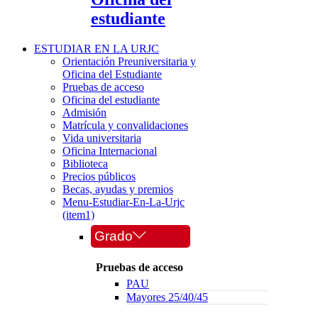
estudiante
ESTUDIAR EN LA URJC
Orientación Preuniversitaria y
Oficina del Estudiante
Pruebas de acceso
Oficina del estudiante
Admisión
Matrícula y convalidaciones
Vida universitaria
Oficina Internacional
Biblioteca
Precios públicos
Becas, ayudas y premios
Menu-Estudiar-En-La-Urjc
(item1)
Grado
Pruebas de acceso
PAU
Mayores 25/40/45