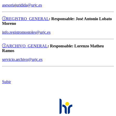
asesoriajuridida@urjc.es
REGISTRO GENERAL
: Responsable: José Antonio Lobato
Moreno
info.registromostoles@urjc.es
ARCHIVO GENERAL
: Responsable: Lorenzo Matheu
Ramos
servicio.archivo@urjc.es
Subir