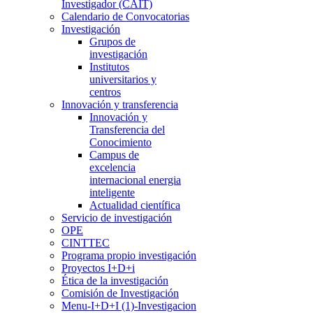
Investigador (CAIT)
Calendario de Convocatorias
Investigación
Grupos de
investigación
Institutos
universitarios y
centros
Innovación y transferencia
Innovación y
Transferencia del
Conocimiento
Campus de
excelencia
internacional energia
inteligente
Actualidad científica
Servicio de investigación
OPE
CINTTEC
Programa propio investigación
Proyectos I+D+i
Ética de la investigación
Comisión de Investigación
Menu-I+D+I (1)-Investigacion