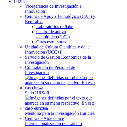
I+D+i
Vicegerencia de Investigación e
Innovación
Centro de Apoyo Tecnológico (CAT) y
RedLabU
Laboratorios redlabu
Centro de apoyo
tecnológico (CAT)
Otras estructuras
Unidad de Cultura Científica y de la
Innovación (UCC+i)
Servicio de Gestión Económica de la
Investigación
Contratación de Personal de
Investigación
Sello HRS4R
Mentoría para la investigación Euriclea
Centro de Atracción e
Internacionalización del Talento