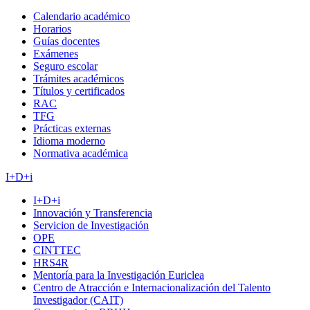
Calendario académico
Horarios
Guías docentes
Exámenes
Seguro escolar
Trámites académicos
Títulos y certificados
RAC
TFG
Prácticas externas
Idioma moderno
Normativa académica
I+D+i
I+D+i
Innovación y Transferencia
Servicion de Investigación
OPE
CINTTEC
HRS4R
Mentoría para la Investigación Euriclea
Centro de Atracción e Internacionalización del Talento
Investigador (CAIT)