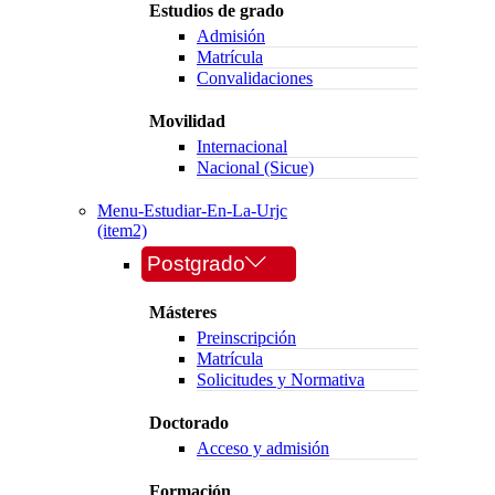
Estudios de grado
Admisión
Matrícula
Convalidaciones
Movilidad
Internacional
Nacional (Sicue)
Menu-Estudiar-En-La-Urjc
(item2)
Postgrado
Másteres
Preinscripción
Matrícula
Solicitudes y Normativa
Doctorado
Acceso y admisión
Formación