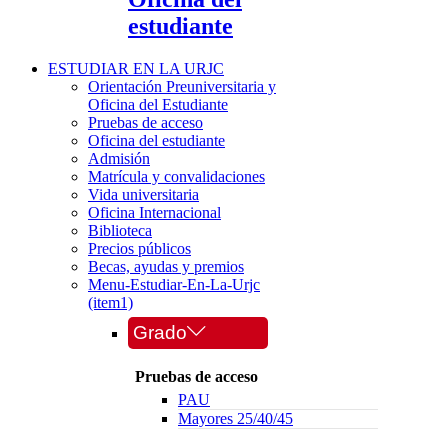
estudiante
ESTUDIAR EN LA URJC
Orientación Preuniversitaria y
Oficina del Estudiante
Pruebas de acceso
Oficina del estudiante
Admisión
Matrícula y convalidaciones
Vida universitaria
Oficina Internacional
Biblioteca
Precios públicos
Becas, ayudas y premios
Menu-Estudiar-En-La-Urjc
(item1)
Grado
Pruebas de acceso
PAU
Mayores 25/40/45