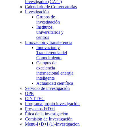
Investigador (CAIT)
Calendario de Convocatorias
Investigación
Grupos de
investigación
Institutos
universitarios y
centros
Innovación y transferencia
Innovación y
Transferencia del
Conocimiento
Campus de
excelencia
internacional energia
inteligente
Actualidad científica
Servicio de investigación
OPE
CINTTEC
Programa propio investigación
Proyectos I+D+i
Ética de la investigación
Comisión de Investigación
Menu-I+D+I (1)-Investigacion