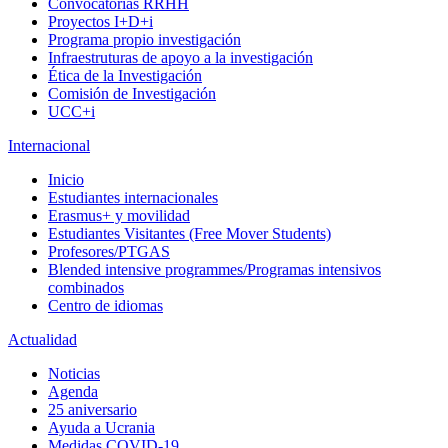
Convocatorias RRHH
Proyectos I+D+i
Programa propio investigación
Infraestruturas de apoyo a la investigación
Ética de la Investigación
Comisión de Investigación
UCC+i
Internacional
Inicio
Estudiantes internacionales
Erasmus+ y movilidad
Estudiantes Visitantes (Free Mover Students)
Profesores/PTGAS
Blended intensive programmes/Programas intensivos
combinados
Centro de idiomas
Actualidad
Noticias
Agenda
25 aniversario
Ayuda a Ucrania
Medidas COVID-19