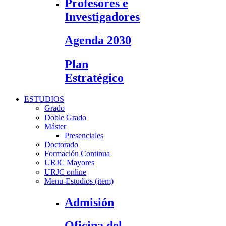
Profesores e
Investigadores
Agenda 2030
Plan
Estratégico
ESTUDIOS
Grado
Doble Grado
Máster
Presenciales
Doctorado
Formación Continua
URJC Mayores
URJC online
Menu-Estudios (item)
Admisión
Oficina del