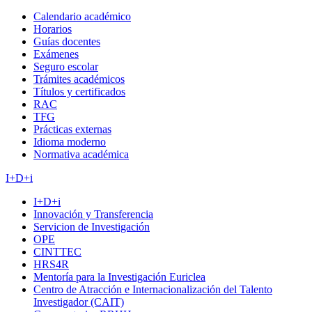
Calendario académico
Horarios
Guías docentes
Exámenes
Seguro escolar
Trámites académicos
Títulos y certificados
RAC
TFG
Prácticas externas
Idioma moderno
Normativa académica
I+D+i
I+D+i
Innovación y Transferencia
Servicion de Investigación
OPE
CINTTEC
HRS4R
Mentoría para la Investigación Euriclea
Centro de Atracción e Internacionalización del Talento
Investigador (CAIT)