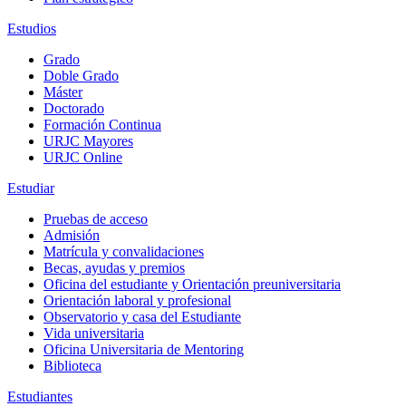
Estudios
Grado
Doble Grado
Máster
Doctorado
Formación Continua
URJC Mayores
URJC Online
Estudiar
Pruebas de acceso
Admisión
Matrícula y convalidaciones
Becas, ayudas y premios
Oficina del estudiante y Orientación preuniversitaria
Orientación laboral y profesional
Observatorio y casa del Estudiante
Vida universitaria
Oficina Universitaria de Mentoring
Biblioteca
Estudiantes