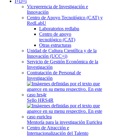
I+D+i
Vicegerencia de Investigación e
Innovación
Centro de Apoyo Tecnológico (CAT) y
RedLabU
Laboratorios redlabu
Centro de apoyo
tecnológico (CAT)
Otras estructuras
Unidad de Cultura Científica y de la
Innovación (UCC+i)
Servicio de Gestión Económica de la
Investigación
Contratación de Personal de
Investigación
Sello HRS4R
Mentoría para la investigación Euriclea
Centro de Atracción e
Internacionalización del Talento