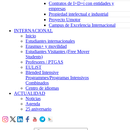
Contratos de I+D+i con entidades y
empresas
Propiedad intelectual e industrial
Proyecto Umotor
Campus de Excelencia Internacional
INTERNACIONAL
Inicio
Estudiantes internacionales
Erasmus+ y movilidad
Estudiantes Visitantes (Free Mover
Students)
Profesores / PTGAS
EULiST
Blended Intensive
Programmes/Programas Intensivos
Combinados
Centro de idiomas
ACTUALIDAD
Noticias
Agenda
25 aniversario