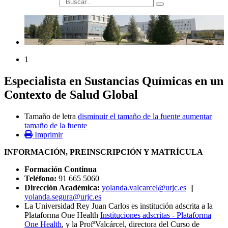
búsqueda
1
Especialista en Sustancias Químicas en un
Contexto de Salud Global
Tamaño de letra
disminuir el tamaño de la fuente
aumentar
tamaño de la fuente
Imprimir
INFORMACIÓN, PREINSCRIPCIÓN Y MATRÍCULA
Formación Continua
Teléfono:
91 665 5060
Dirección Académica:
yolanda.valcarcel@urjc.es
||
yolanda.segura@urjc.es
La Universidad Rey Juan Carlos es institución adscrita a la
Plataforma One Health
Instituciones adscritas - Plataforma
One Health
, y la ProfªValcárcel, directora del Curso de