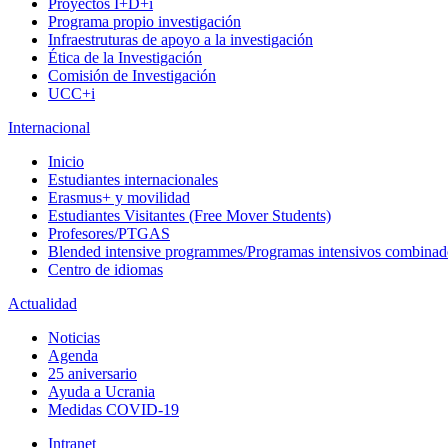
Proyectos I+D+i
Programa propio investigación
Infraestruturas de apoyo a la investigación
Ética de la Investigación
Comisión de Investigación
UCC+i
Internacional
Inicio
Estudiantes internacionales
Erasmus+ y movilidad
Estudiantes Visitantes (Free Mover Students)
Profesores/PTGAS
Blended intensive programmes/Programas intensivos combinad
Centro de idiomas
Actualidad
Noticias
Agenda
25 aniversario
Ayuda a Ucrania
Medidas COVID-19
Intranet