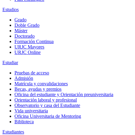
Estudios
Grado
Doble Grado
Máster
Doctorado
Formación Continua
URJC Mayores
URJC Online
Estudiar
Pruebas de acceso
Admisión
Matrícula y convalidaciones
Becas, ayudas y premios
Oficina del estudiante y Orientación preuniversitaria
Orientación laboral y profesional
Observatorio y casa del Estudiante
Vida universitaria
Oficina Universitaria de Mentoring
Biblioteca
Estudiantes