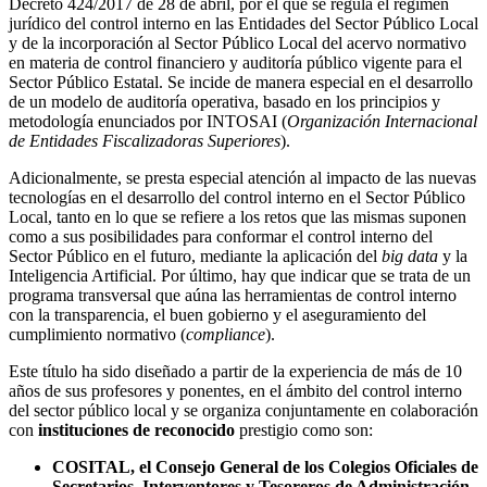
Decreto 424/2017 de 28 de abril, por el que se regula el régimen
jurídico del control interno en las Entidades del Sector Público Local
y de la incorporación al Sector Público Local del acervo normativo
en materia de control financiero y auditoría público vigente para el
Sector Público Estatal. Se incide de manera especial en el desarrollo
de un modelo de auditoría operativa, basado en los principios y
metodología enunciados por INTOSAI (
Organización Internacional
de Entidades Fiscalizadoras Superiores
).
Adicionalmente, se presta especial atención al impacto de las nuevas
tecnologías en el desarrollo del control interno en el Sector Público
Local, tanto en lo que se refiere a los retos que las mismas suponen
como a sus posibilidades para conformar el control interno del
Sector Público en el futuro, mediante la aplicación del
big data
y la
Inteligencia Artificial. Por último, hay que indicar que se trata de un
programa transversal que aúna las herramientas de control interno
con la transparencia, el buen gobierno y el aseguramiento del
cumplimiento normativo (
compliance
).
Este título ha sido diseñado a partir de la experiencia de más de 10
años de sus profesores y ponentes, en el ámbito del control interno
del sector público local y se organiza conjuntamente en colaboración
con
instituciones de reconocido
prestigio como son:
COSITAL, el Consejo General de los Colegios Oficiales de
Secretarios, Interventores y Tesoreros de Administración