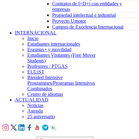
Contratos de I+D+i con entidades y
empresas
Propiedad intelectual e industrial
Proyecto Umotor
Campus de Excelencia Internacional
INTERNACIONAL
Inicio
Estudiantes internacionales
Erasmus+ y movilidad
Estudiantes Visitantes (Free Mover
Students)
Profesores / PTGAS
EULiST
Blended Intensive
Programmes/Programas Intensivos
Combinados
Centro de idiomas
ACTUALIDAD
Noticias
Agenda
25 aniversario