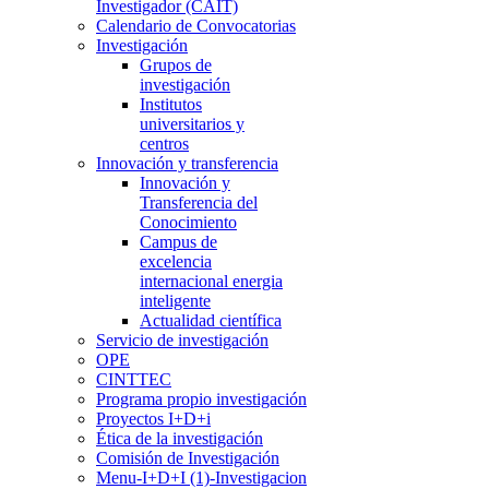
Investigador (CAIT)
Calendario de Convocatorias
Investigación
Grupos de
investigación
Institutos
universitarios y
centros
Innovación y transferencia
Innovación y
Transferencia del
Conocimiento
Campus de
excelencia
internacional energia
inteligente
Actualidad científica
Servicio de investigación
OPE
CINTTEC
Programa propio investigación
Proyectos I+D+i
Ética de la investigación
Comisión de Investigación
Menu-I+D+I (1)-Investigacion