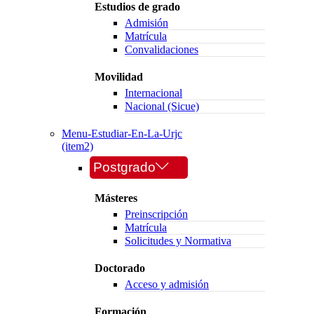
Estudios de grado
Admisión
Matrícula
Convalidaciones
Movilidad
Internacional
Nacional (Sicue)
Menu-Estudiar-En-La-Urjc
(item2)
Postgrado
Másteres
Preinscripción
Matrícula
Solicitudes y Normativa
Doctorado
Acceso y admisión
Formación