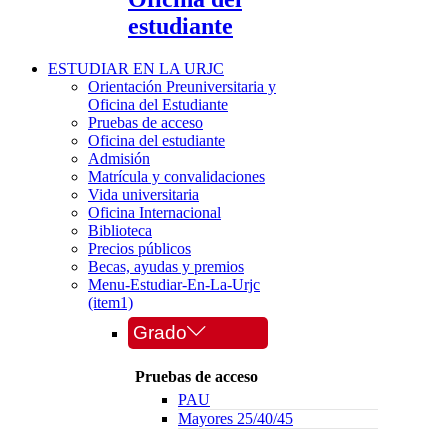
estudiante
ESTUDIAR EN LA URJC
Orientación Preuniversitaria y
Oficina del Estudiante
Pruebas de acceso
Oficina del estudiante
Admisión
Matrícula y convalidaciones
Vida universitaria
Oficina Internacional
Biblioteca
Precios públicos
Becas, ayudas y premios
Menu-Estudiar-En-La-Urjc
(item1)
Grado
Pruebas de acceso
PAU
Mayores 25/40/45