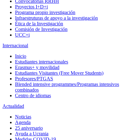
Convocatorias RRHH
Proyectos I+D+i
Programa propio investigación
Infraestruturas de apoyo a la investigación
Ética de la Investigación
Comisión de Investigación
UCC+i
Internacional
Inicio
Estudiantes internacionales
Erasmus+ y movilidad
Estudiantes Visitantes (Free Mover Students)
Profesores/PTGAS
Blended intensive programmes/Programas intensivos
combinados
Centro de idiomas
Actualidad
Noticias
Agenda
25 aniversario
Ayuda a Ucrania
Medidas COVID-19