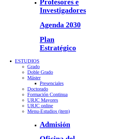
Profesores e
Investigadores
Agenda 2030
Plan
Estratégico
ESTUDIOS
Grado
Doble Grado
Máster
Presenciales
Doctorado
Formación Continua
URJC Mayores
URJC online
Menu-Estudios (item)
Admisión
Oficina del