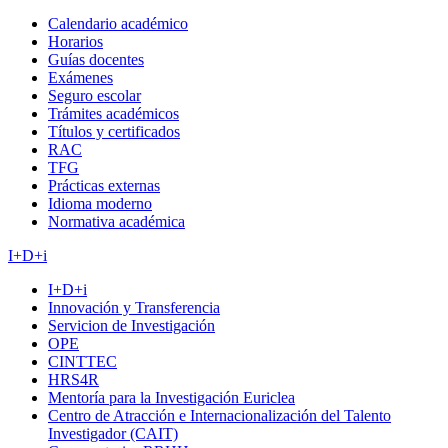
Calendario académico
Horarios
Guías docentes
Exámenes
Seguro escolar
Trámites académicos
Títulos y certificados
RAC
TFG
Prácticas externas
Idioma moderno
Normativa académica
I+D+i
I+D+i
Innovación y Transferencia
Servicion de Investigación
OPE
CINTTEC
HRS4R
Mentoría para la Investigación Euriclea
Centro de Atracción e Internacionalización del Talento
Investigador (CAIT)