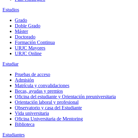
Estudios
Grado
Doble Grado
Máster
Doctorado
Formación Continua
URJC Mayores
URJC Online
Estudiar
Pruebas de acceso
Admisión
Matrícula y convalidaciones
Becas, ayudas y premios
Oficina del estudiante y Orientación preuniversitaria
Orientación laboral y profesional
Observatorio y casa del Estudiante
Vida universitaria
Oficina Universitaria de Mentoring
Biblioteca
Estudiantes