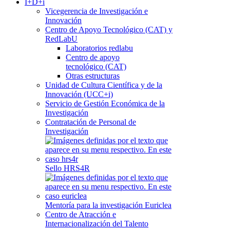
I+D+i
Vicegerencia de Investigación e
Innovación
Centro de Apoyo Tecnológico (CAT) y
RedLabU
Laboratorios redlabu
Centro de apoyo
tecnológico (CAT)
Otras estructuras
Unidad de Cultura Científica y de la
Innovación (UCC+i)
Servicio de Gestión Económica de la
Investigación
Contratación de Personal de
Investigación
Sello HRS4R
Mentoría para la investigación Euriclea
Centro de Atracción e
Internacionalización del Talento