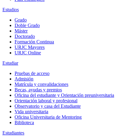
Estudios
Grado
Doble Grado
Máster
Doctorado
Formación Continua
URJC Mayores
URJC Online
Estudiar
Pruebas de acceso
Admisión
Matrícula y convalidaciones
Becas, ayudas y premios
Oficina del estudiante y Orientación preuniversitaria
Orientación laboral y profesional
Observatorio y casa del Estudiante
Vida universitaria
Oficina Universitaria de Mentoring
Biblioteca
Estudiantes