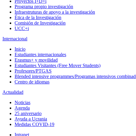
Proyectos I+D+i
Programa propio investigación
Infraestruturas de apoyo a la investigación
Ética de la Investigación
Comisión de Investigación
UCC+i
Internacional
Inicio
Estudiantes internacionales
Erasmus+ y movilidad
Estudiantes Visitantes (Free Mover Students)
Profesores/PTGAS
Blended intensive programmes/Programas intensivos combinad
Centro de idiomas
Actualidad
Noticias
Agenda
25 aniversario
Ayuda a Ucrania
Medidas COVID-19
Intranet