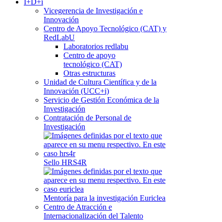
I+D+i
Vicegerencia de Investigación e
Innovación
Centro de Apoyo Tecnológico (CAT) y
RedLabU
Laboratorios redlabu
Centro de apoyo
tecnológico (CAT)
Otras estructuras
Unidad de Cultura Científica y de la
Innovación (UCC+i)
Servicio de Gestión Económica de la
Investigación
Contratación de Personal de
Investigación
Sello HRS4R
Mentoría para la investigación Euriclea
Centro de Atracción e
Internacionalización del Talento