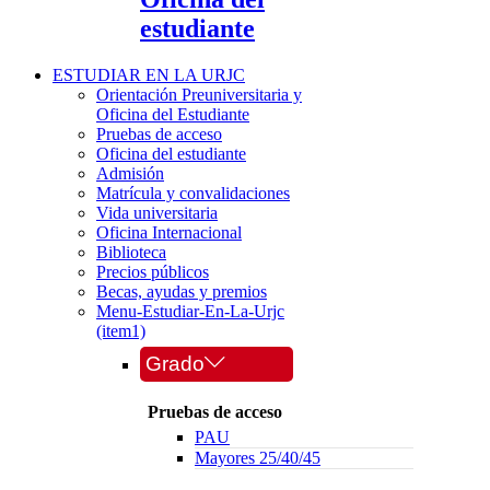
estudiante
ESTUDIAR EN LA URJC
Orientación Preuniversitaria y
Oficina del Estudiante
Pruebas de acceso
Oficina del estudiante
Admisión
Matrícula y convalidaciones
Vida universitaria
Oficina Internacional
Biblioteca
Precios públicos
Becas, ayudas y premios
Menu-Estudiar-En-La-Urjc
(item1)
Grado
Pruebas de acceso
PAU
Mayores 25/40/45