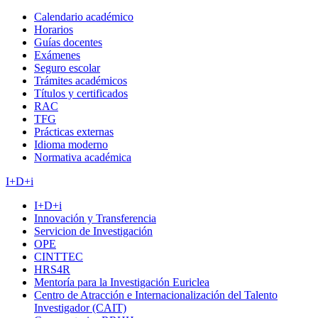
Calendario académico
Horarios
Guías docentes
Exámenes
Seguro escolar
Trámites académicos
Títulos y certificados
RAC
TFG
Prácticas externas
Idioma moderno
Normativa académica
I+D+i
I+D+i
Innovación y Transferencia
Servicion de Investigación
OPE
CINTTEC
HRS4R
Mentoría para la Investigación Euriclea
Centro de Atracción e Internacionalización del Talento
Investigador (CAIT)