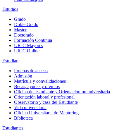
Estudios
Grado
Doble Grado
Máster
Doctorado
Formación Continua
URJC Mayores
URJC Online
Estudiar
Pruebas de acceso
Admisión
Matrícula y convalidaciones
Becas, ayudas y premios
Oficina del estudiante y Orientación preuniversitaria
Orientación laboral y profesional
Observatorio y casa del Estudiante
Vida universitaria
Oficina Universitaria de Mentoring
Biblioteca
Estudiantes