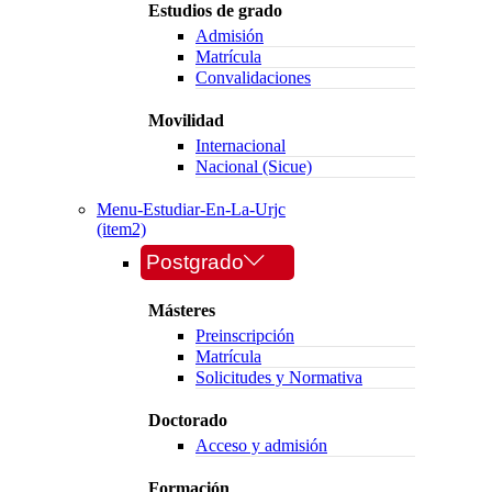
Estudios de grado
Admisión
Matrícula
Convalidaciones
Movilidad
Internacional
Nacional (Sicue)
Menu-Estudiar-En-La-Urjc
(item2)
Postgrado
Másteres
Preinscripción
Matrícula
Solicitudes y Normativa
Doctorado
Acceso y admisión
Formación