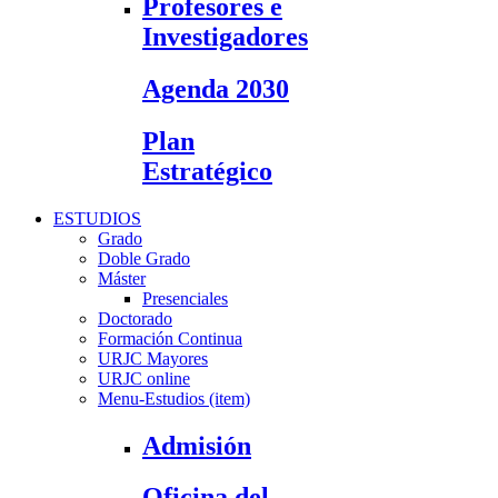
Profesores e
Investigadores
Agenda 2030
Plan
Estratégico
ESTUDIOS
Grado
Doble Grado
Máster
Presenciales
Doctorado
Formación Continua
URJC Mayores
URJC online
Menu-Estudios (item)
Admisión
Oficina del