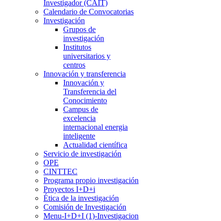
Investigador (CAIT)
Calendario de Convocatorias
Investigación
Grupos de
investigación
Institutos
universitarios y
centros
Innovación y transferencia
Innovación y
Transferencia del
Conocimiento
Campus de
excelencia
internacional energia
inteligente
Actualidad científica
Servicio de investigación
OPE
CINTTEC
Programa propio investigación
Proyectos I+D+i
Ética de la investigación
Comisión de Investigación
Menu-I+D+I (1)-Investigacion