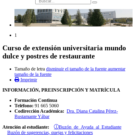
búsqueda
1
Curso de extensión universitaria mundo
dulce y postres de restaurante
Tamaño de letra
disminuir el tamaño de la fuente
aumentar
tamaño de la fuente
Imprimir
INFORMACIÓN, PREINSCRIPCIÓN Y MATRÍCULA
Formación Continua
Teléfono:
91 665 5060
Codirección Académica:
Dra. Diana Catalina Pérez-
Bustamante Yábar
Buzón de Ayuda al Estudiante
Atención al estudiante:
Buzón de sugerencias, quejas y felicitaciones