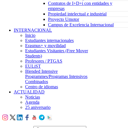
Contratos de I+D+i con entidades y
empresas
Propiedad intelectual e industrial
Proyecto Umotor
Campus de Excelencia Internacional
INTERNACIONAL
Inicio
Estudiantes internacionales
Erasmus+ y movilidad
Estudiantes Visitantes (Free Mover
Students)
Profesores / PTGAS
EULiST
Blended Intensive
Programmes/Programas Intensivos
Combinados
Centro de idiomas
ACTUALIDAD
Noticias
Agenda
25 aniversario