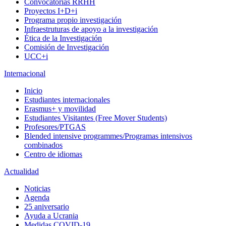
Convocatorias RRHH
Proyectos I+D+i
Programa propio investigación
Infraestruturas de apoyo a la investigación
Ética de la Investigación
Comisión de Investigación
UCC+i
Internacional
Inicio
Estudiantes internacionales
Erasmus+ y movilidad
Estudiantes Visitantes (Free Mover Students)
Profesores/PTGAS
Blended intensive programmes/Programas intensivos
combinados
Centro de idiomas
Actualidad
Noticias
Agenda
25 aniversario
Ayuda a Ucrania
Medidas COVID-19