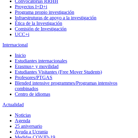
Convocatorias RRHH
Proyectos I+D+i
Programa propio investigación
Infraestruturas de apoyo a la investigación
Ética de la Investigación
Comisión de Investigación
UCC+i
Internacional
Inicio
Estudiantes internacionales
Erasmus+ y movilidad
Estudiantes Visitantes (Free Mover Students)
Profesores/PTGAS
Blended intensive programmes/Programas intensivos
combinados
Centro de idiomas
Actualidad
Noticias
Agenda
25 aniversario
Ayuda a Ucrania
Medidas COVID-19