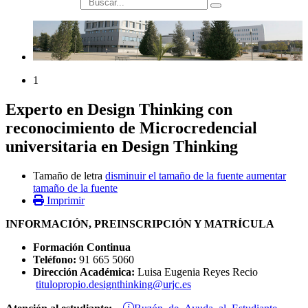
búsqueda
1
Experto en Design Thinking con
reconocimiento de Microcredencial
universitaria en Design Thinking
Tamaño de letra
disminuir el tamaño de la fuente
aumentar
tamaño de la fuente
Imprimir
INFORMACIÓN, PREINSCRIPCIÓN Y MATRÍCULA
Formación Continua
Teléfono:
91 665 5060
Dirección Académica:
Luisa Eugenia Reyes Recio
titulopropio.designthinking@urjc.es
Buzón de Ayuda al Estudiante