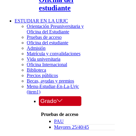
estudiante
ESTUDIAR EN LA URJC
Orientación Preuniversitaria y
Oficina del Estudiante
Pruebas de acceso
Oficina del estudiante
Admisión
Matrícula y convalidaciones
Vida universitaria
Oficina Internacional
Biblioteca
Precios públicos
Becas, ayudas y premios
Menu-Estudiar-En-La-Urjc
(item1)
Grado
Pruebas de acceso
PAU
Mayores 25/40/45