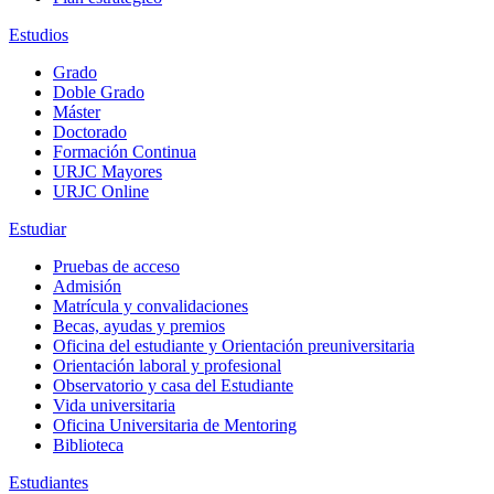
Estudios
Grado
Doble Grado
Máster
Doctorado
Formación Continua
URJC Mayores
URJC Online
Estudiar
Pruebas de acceso
Admisión
Matrícula y convalidaciones
Becas, ayudas y premios
Oficina del estudiante y Orientación preuniversitaria
Orientación laboral y profesional
Observatorio y casa del Estudiante
Vida universitaria
Oficina Universitaria de Mentoring
Biblioteca
Estudiantes