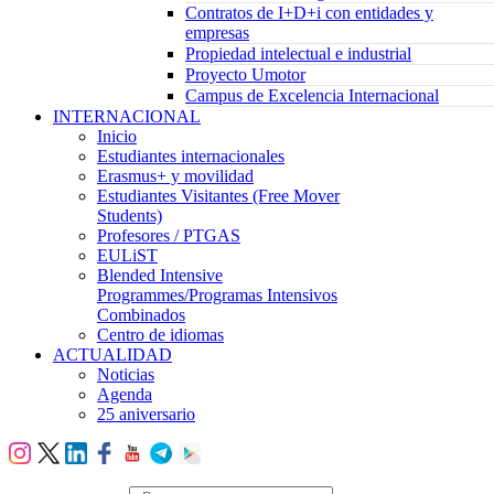
Contratos de I+D+i con entidades y
empresas
Propiedad intelectual e industrial
Proyecto Umotor
Campus de Excelencia Internacional
INTERNACIONAL
Inicio
Estudiantes internacionales
Erasmus+ y movilidad
Estudiantes Visitantes (Free Mover
Students)
Profesores / PTGAS
EULiST
Blended Intensive
Programmes/Programas Intensivos
Combinados
Centro de idiomas
ACTUALIDAD
Noticias
Agenda
25 aniversario