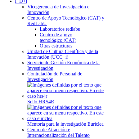
I+D+i
Vicegerencia de Investigación e
Innovación
Centro de Apoyo Tecnológico (CAT) y
RedLabU
Laboratorios redlabu
Centro de apoyo
tecnológico (CAT)
Otras estructuras
Unidad de Cultura Científica y de la
Innovación (UCC+i)
Servicio de Gestión Económica de la
Investigación
Contratación de Personal de
Investigación
Sello HRS4R
Mentoría para la investigación Euriclea
Centro de Atracción e
Internacionalización del Talento