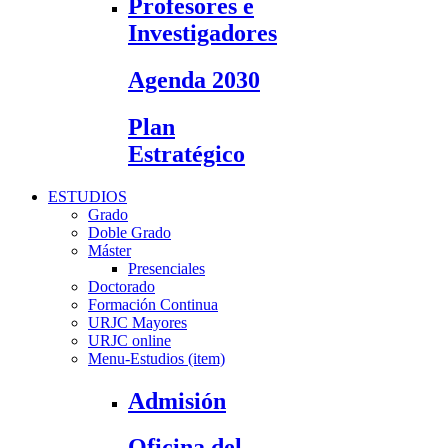
Profesores e
Investigadores
Agenda 2030
Plan
Estratégico
ESTUDIOS
Grado
Doble Grado
Máster
Presenciales
Doctorado
Formación Continua
URJC Mayores
URJC online
Menu-Estudios (item)
Admisión
Oficina del