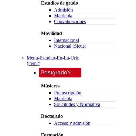
Estudios de grado
Admisión
Matrícula
Convalidaciones
Movilidad
Internacional
Nacional (Sicue)
Menu-Estudiar-En-La-Urjc
(item2)
Postgrado
Másteres
Preinscripción
Matrícula
Solicitudes y Normativa
Doctorado
Acceso y admisión
Formación