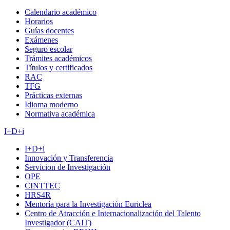
Calendario académico
Horarios
Guías docentes
Exámenes
Seguro escolar
Trámites académicos
Títulos y certificados
RAC
TFG
Prácticas externas
Idioma moderno
Normativa académica
I+D+i
I+D+i
Innovación y Transferencia
Servicion de Investigación
OPE
CINTTEC
HRS4R
Mentoría para la Investigación Euriclea
Centro de Atracción e Internacionalización del Talento
Investigador (CAIT)