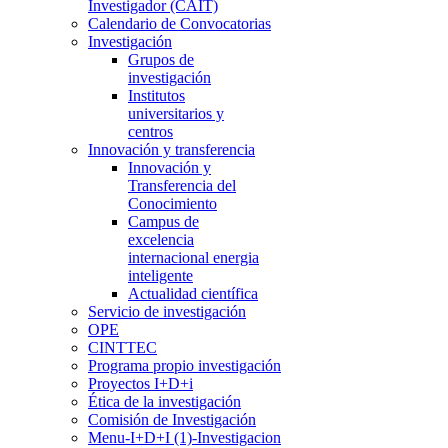
Investigador (CAIT)
Calendario de Convocatorias
Investigación
Grupos de
investigación
Institutos
universitarios y
centros
Innovación y transferencia
Innovación y
Transferencia del
Conocimiento
Campus de
excelencia
internacional energia
inteligente
Actualidad científica
Servicio de investigación
OPE
CINTTEC
Programa propio investigación
Proyectos I+D+i
Ética de la investigación
Comisión de Investigación
Menu-I+D+I (1)-Investigacion