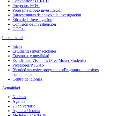
Convocatorias RRHH
Proyectos I+D+i
Programa propio investigación
Infraestruturas de apoyo a la investigación
Ética de la Investigación
Comisión de Investigación
UCC+i
Internacional
Inicio
Estudiantes internacionales
Erasmus+ y movilidad
Estudiantes Visitantes (Free Mover Students)
Profesores/PTGAS
Blended intensive programmes/Programas intensivos
combinados
Centro de idiomas
Actualidad
Noticias
Agenda
25 aniversario
Ayuda a Ucrania
Medidas COVID-19