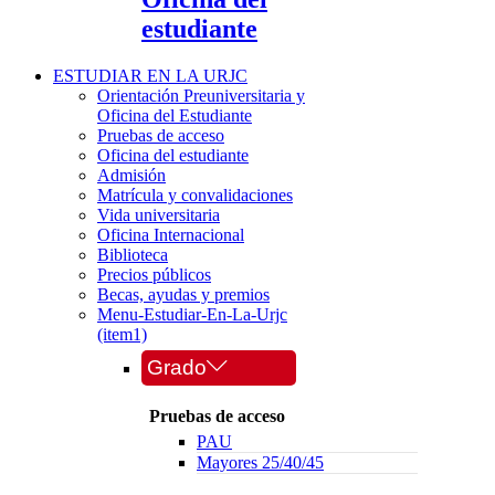
estudiante
ESTUDIAR EN LA URJC
Orientación Preuniversitaria y
Oficina del Estudiante
Pruebas de acceso
Oficina del estudiante
Admisión
Matrícula y convalidaciones
Vida universitaria
Oficina Internacional
Biblioteca
Precios públicos
Becas, ayudas y premios
Menu-Estudiar-En-La-Urjc
(item1)
Grado
Pruebas de acceso
PAU
Mayores 25/40/45