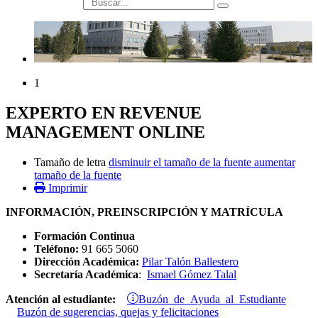
búsqueda
1
EXPERTO EN REVENUE
MANAGEMENT ONLINE
Tamaño de letra
disminuir el tamaño de la fuente
aumentar
tamaño de la fuente
Imprimir
INFORMACIÓN, PREINSCRIPCIÓN Y MATRÍCULA
Formación Continua
Teléfono:
91 665 5060
Dirección Académica:
Pilar Talón Ballestero
Secretaría Académica
:
Ismael Gómez Talal
Buzón de Ayuda al Estudiante
Atención al estudiante:
Buzón de sugerencias, quejas y felicitaciones