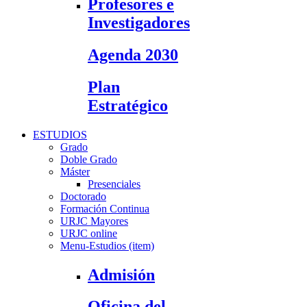
Profesores e
Investigadores
Agenda 2030
Plan
Estratégico
ESTUDIOS
Grado
Doble Grado
Máster
Presenciales
Doctorado
Formación Continua
URJC Mayores
URJC online
Menu-Estudios (item)
Admisión
Oficina del