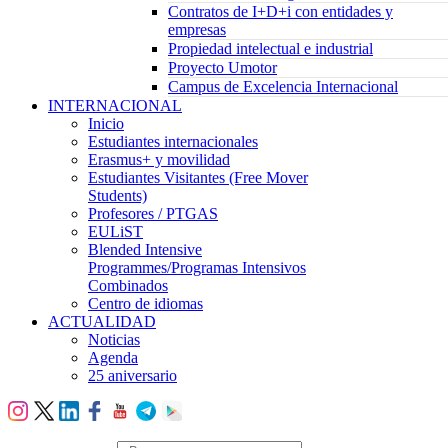
Contratos de I+D+i con entidades y
empresas
Propiedad intelectual e industrial
Proyecto Umotor
Campus de Excelencia Internacional
INTERNACIONAL
Inicio
Estudiantes internacionales
Erasmus+ y movilidad
Estudiantes Visitantes (Free Mover
Students)
Profesores / PTGAS
EULiST
Blended Intensive
Programmes/Programas Intensivos
Combinados
Centro de idiomas
ACTUALIDAD
Noticias
Agenda
25 aniversario