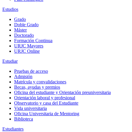
Estudios
Grado
Doble Grado
Máster
Doctorado
Formación Continua
URJC Mayores
URJC Online
Estudiar
Pruebas de acceso
Admisión
Matrícula y convalidaciones
Becas, ayudas y premios
Oficina del estudiante y Orientación preuniversitaria
Orientación laboral y profesional
Observatorio y casa del Estudiante
Vida universitaria
Oficina Universitaria de Mentoring
Biblioteca
Estudiantes