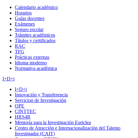
Calendario académico
Horarios
Guías docentes
Exámenes
Seguro escolar
Trámites académicos
Títulos y certificados
RAC
TFG
Prácticas externas
Idioma moderno
Normativa académica
I+D+i
I+D+i
Innovación y Transferencia
Servicion de Investigación
OPE
CINTTEC
HRS4R
Mentoría para la Investigación Euriclea
Centro de Atracción e Internacionalización del Talento
Investigador (CAIT)