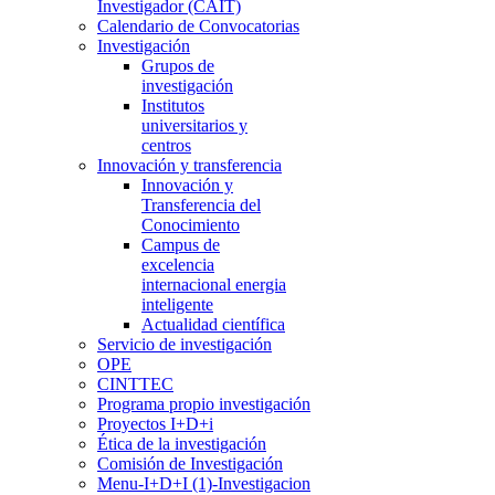
Investigador (CAIT)
Calendario de Convocatorias
Investigación
Grupos de
investigación
Institutos
universitarios y
centros
Innovación y transferencia
Innovación y
Transferencia del
Conocimiento
Campus de
excelencia
internacional energia
inteligente
Actualidad científica
Servicio de investigación
OPE
CINTTEC
Programa propio investigación
Proyectos I+D+i
Ética de la investigación
Comisión de Investigación
Menu-I+D+I (1)-Investigacion