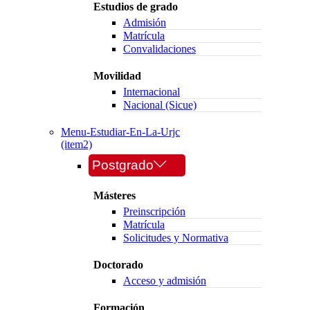
Estudios de grado
Admisión
Matrícula
Convalidaciones
Movilidad
Internacional
Nacional (Sicue)
Menu-Estudiar-En-La-Urjc
(item2)
Postgrado
Másteres
Preinscripción
Matrícula
Solicitudes y Normativa
Doctorado
Acceso y admisión
Formación