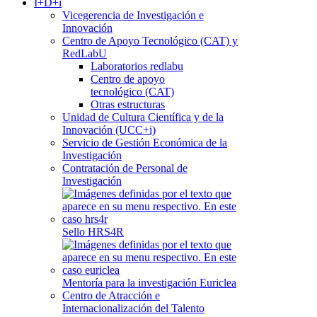
I+D+i
Vicegerencia de Investigación e
Innovación
Centro de Apoyo Tecnológico (CAT) y
RedLabU
Laboratorios redlabu
Centro de apoyo
tecnológico (CAT)
Otras estructuras
Unidad de Cultura Científica y de la
Innovación (UCC+i)
Servicio de Gestión Económica de la
Investigación
Contratación de Personal de
Investigación
Sello HRS4R
Mentoría para la investigación Euriclea
Centro de Atracción e
Internacionalización del Talento