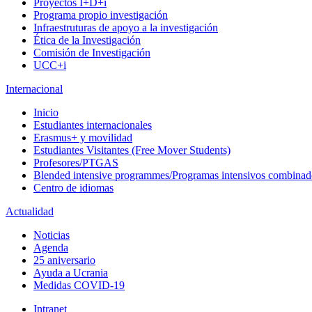
Proyectos I+D+i
Programa propio investigación
Infraestruturas de apoyo a la investigación
Ética de la Investigación
Comisión de Investigación
UCC+i
Internacional
Inicio
Estudiantes internacionales
Erasmus+ y movilidad
Estudiantes Visitantes (Free Mover Students)
Profesores/PTGAS
Blended intensive programmes/Programas intensivos combinad
Centro de idiomas
Actualidad
Noticias
Agenda
25 aniversario
Ayuda a Ucrania
Medidas COVID-19
Intranet