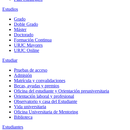
Estudios
Grado
Doble Grado
Máster
Doctorado
Formación Continua
URJC Mayores
URJC Online
Estudiar
Pruebas de acceso
Admisión
Matrícula y convalidaciones
Becas, ayudas y premios
Oficina del estudiante y Orientación preuniversitaria
Orientación laboral y profesional
Observatorio y casa del Estudiante
Vida universitaria
Oficina Universitaria de Mentoring
Biblioteca
Estudiantes