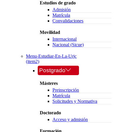
Estudios de grado
Admisión
Matrícula
Convalidaciones
Movilidad
Internacional
Nacional (Sicue)
Menu-Estudiar-En-La-Urjc
(item2)
Postgrado
Másteres
Preinscripción
Matrícula
Solicitudes y Normativa
Doctorado
Acceso y admisión
Formación