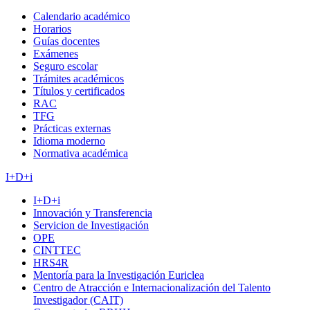
Calendario académico
Horarios
Guías docentes
Exámenes
Seguro escolar
Trámites académicos
Títulos y certificados
RAC
TFG
Prácticas externas
Idioma moderno
Normativa académica
I+D+i
I+D+i
Innovación y Transferencia
Servicion de Investigación
OPE
CINTTEC
HRS4R
Mentoría para la Investigación Euriclea
Centro de Atracción e Internacionalización del Talento
Investigador (CAIT)