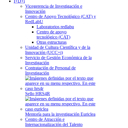
I+D+i
Vicegerencia de Investigación e
Innovación
Centro de Apoyo Tecnológico (CAT) y
RedLabU
Laboratorios redlabu
Centro de apoyo
tecnológico (CAT)
Otras estructuras
Unidad de Cultura Científica y de la
Innovación (UCC+i)
Servicio de Gestión Económica de la
Investigación
Contratación de Personal de
Investigación
Sello HRS4R
Mentoría para la investigación Euriclea
Centro de Atracción e
Internacionalización del Talento