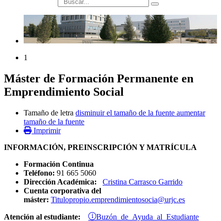
búsqueda
1
Máster de Formación Permanente en
Emprendimiento Social
Tamaño de letra
disminuir el tamaño de la fuente
aumentar
tamaño de la fuente
Imprimir
INFORMACIÓN, PREINSCRIPCIÓN Y MATRÍCULA
Formación Continua
Teléfono:
91 665 5060
Dirección Académica:
Cristina Carrasco Garrido
Cuenta corporativa del
máster:
Titulopropio.emprendimientosocia@urjc.es
Buzón de Ayuda al Estudiante
Atención al estudiante: