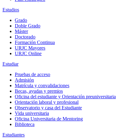
Estudios
Grado
Doble Grado
Máster
Doctorado
Formación Continua
URJC Mayores
URJC Online
Estudiar
Pruebas de acceso
Admisión
Matrícula y convalidaciones
Becas, ayudas y premios
Oficina del estudiante y Orientación preuniversitaria
Orientación laboral y profesional
Observatorio y casa del Estudiante
Vida universitaria
Oficina Universitaria de Mentoring
Biblioteca
Estudiantes