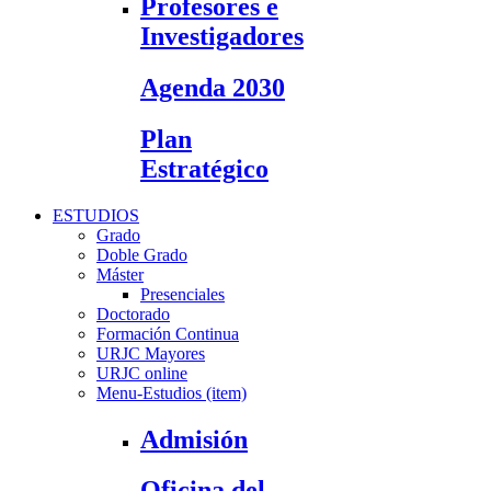
Profesores e
Investigadores
Agenda 2030
Plan
Estratégico
ESTUDIOS
Grado
Doble Grado
Máster
Presenciales
Doctorado
Formación Continua
URJC Mayores
URJC online
Menu-Estudios (item)
Admisión
Oficina del