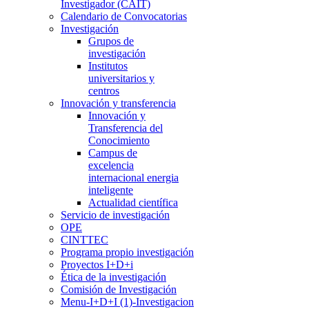
Investigador (CAIT)
Calendario de Convocatorias
Investigación
Grupos de
investigación
Institutos
universitarios y
centros
Innovación y transferencia
Innovación y
Transferencia del
Conocimiento
Campus de
excelencia
internacional energia
inteligente
Actualidad científica
Servicio de investigación
OPE
CINTTEC
Programa propio investigación
Proyectos I+D+i
Ética de la investigación
Comisión de Investigación
Menu-I+D+I (1)-Investigacion