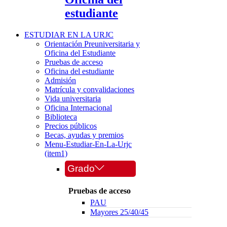
estudiante
ESTUDIAR EN LA URJC
Orientación Preuniversitaria y
Oficina del Estudiante
Pruebas de acceso
Oficina del estudiante
Admisión
Matrícula y convalidaciones
Vida universitaria
Oficina Internacional
Biblioteca
Precios públicos
Becas, ayudas y premios
Menu-Estudiar-En-La-Urjc
(item1)
Grado
Pruebas de acceso
PAU
Mayores 25/40/45