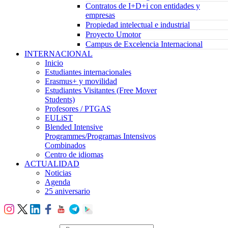
Contratos de I+D+i con entidades y
empresas
Propiedad intelectual e industrial
Proyecto Umotor
Campus de Excelencia Internacional
INTERNACIONAL
Inicio
Estudiantes internacionales
Erasmus+ y movilidad
Estudiantes Visitantes (Free Mover
Students)
Profesores / PTGAS
EULiST
Blended Intensive
Programmes/Programas Intensivos
Combinados
Centro de idiomas
ACTUALIDAD
Noticias
Agenda
25 aniversario