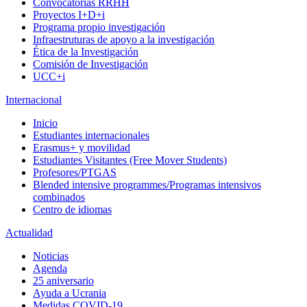
Convocatorias RRHH
Proyectos I+D+i
Programa propio investigación
Infraestruturas de apoyo a la investigación
Ética de la Investigación
Comisión de Investigación
UCC+i
Internacional
Inicio
Estudiantes internacionales
Erasmus+ y movilidad
Estudiantes Visitantes (Free Mover Students)
Profesores/PTGAS
Blended intensive programmes/Programas intensivos
combinados
Centro de idiomas
Actualidad
Noticias
Agenda
25 aniversario
Ayuda a Ucrania
Medidas COVID-19