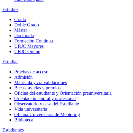
Estudios
Grado
Doble Grado
Máster
Doctorado
Formación Continua
URJC Mayores
URJC Online
Estudiar
Pruebas de acceso
Admisión
Matrícula y convalidaciones
Becas, ayudas y premios
Oficina del estudiante y Orientación preuniversitaria
Orientación laboral y profesional
Observatorio y casa del Estudiante
Vida universitaria
Oficina Universitaria de Mentoring
Biblioteca
Estudiantes