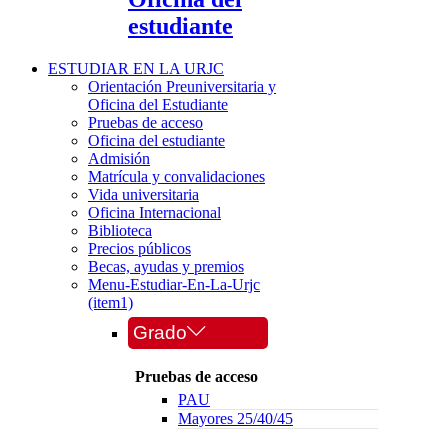
estudiante
ESTUDIAR EN LA URJC
Orientación Preuniversitaria y
Oficina del Estudiante
Pruebas de acceso
Oficina del estudiante
Admisión
Matrícula y convalidaciones
Vida universitaria
Oficina Internacional
Biblioteca
Precios públicos
Becas, ayudas y premios
Menu-Estudiar-En-La-Urjc
(item1)
Grado
Pruebas de acceso
PAU
Mayores 25/40/45