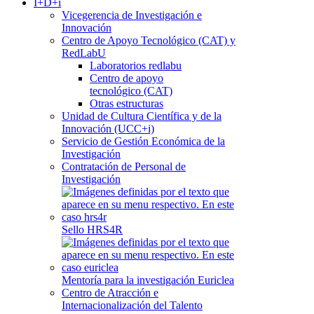
I+D+i
Vicegerencia de Investigación e
Innovación
Centro de Apoyo Tecnológico (CAT) y
RedLabU
Laboratorios redlabu
Centro de apoyo
tecnológico (CAT)
Otras estructuras
Unidad de Cultura Científica y de la
Innovación (UCC+i)
Servicio de Gestión Económica de la
Investigación
Contratación de Personal de
Investigación
Sello HRS4R
Mentoría para la investigación Euriclea
Centro de Atracción e
Internacionalización del Talento