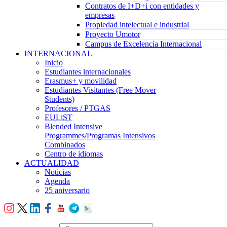
Contratos de I+D+i con entidades y
empresas
Propiedad intelectual e industrial
Proyecto Umotor
Campus de Excelencia Internacional
INTERNACIONAL
Inicio
Estudiantes internacionales
Erasmus+ y movilidad
Estudiantes Visitantes (Free Mover
Students)
Profesores / PTGAS
EULiST
Blended Intensive
Programmes/Programas Intensivos
Combinados
Centro de idiomas
ACTUALIDAD
Noticias
Agenda
25 aniversario