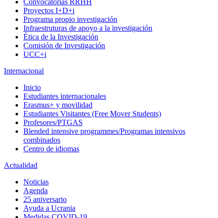
Convocatorias RRHH
Proyectos I+D+i
Programa propio investigación
Infraestruturas de apoyo a la investigación
Ética de la Investigación
Comisión de Investigación
UCC+i
Internacional
Inicio
Estudiantes internacionales
Erasmus+ y movilidad
Estudiantes Visitantes (Free Mover Students)
Profesores/PTGAS
Blended intensive programmes/Programas intensivos
combinados
Centro de idiomas
Actualidad
Noticias
Agenda
25 aniversario
Ayuda a Ucrania
Medidas COVID-19