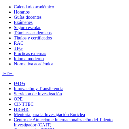
Calendario académico
Horarios
Guías docentes
Exámenes
Seguro escolar
Trámites académicos
Títulos y certificados
RAC
TFG
Prácticas externas
Idioma moderno
Normativa académica
I+D+i
I+D+i
Innovación y Transferencia
Servicion de Investigación
OPE
CINTTEC
HRS4R
Mentoría para la Investigación Euriclea
Centro de Atracción e Internacionalización del Talento
Investigador (CAIT)