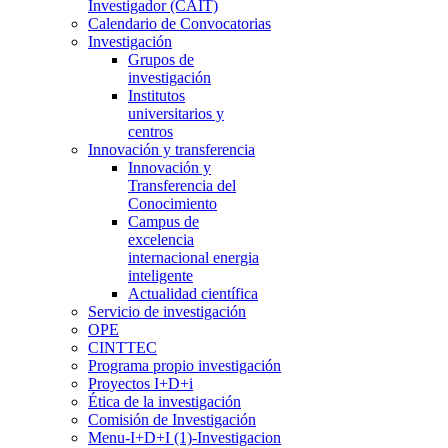
Investigador (CAIT)
Calendario de Convocatorias
Investigación
Grupos de
investigación
Institutos
universitarios y
centros
Innovación y transferencia
Innovación y
Transferencia del
Conocimiento
Campus de
excelencia
internacional energia
inteligente
Actualidad científica
Servicio de investigación
OPE
CINTTEC
Programa propio investigación
Proyectos I+D+i
Ética de la investigación
Comisión de Investigación
Menu-I+D+I (1)-Investigacion