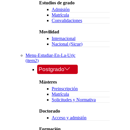
Estudios de grado
Admisión
Matrícula
Convalidaciones
Movilidad
Internacional
Nacional (Sicue)
Menu-Estudiar-En-La-Urjc
(item2)
Postgrado
Másteres
Preinscripción
Matrícula
Solicitudes y Normativa
Doctorado
Acceso y admisión
Formación