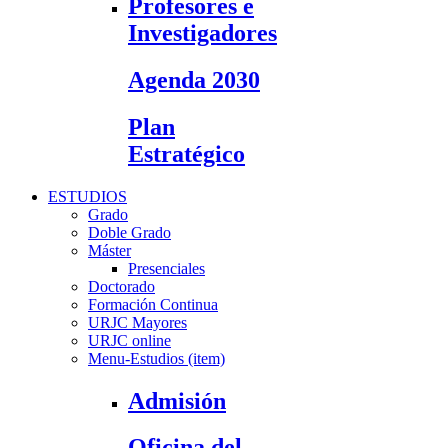
Profesores e
Investigadores
Agenda 2030
Plan
Estratégico
ESTUDIOS
Grado
Doble Grado
Máster
Presenciales
Doctorado
Formación Continua
URJC Mayores
URJC online
Menu-Estudios (item)
Admisión
Oficina del