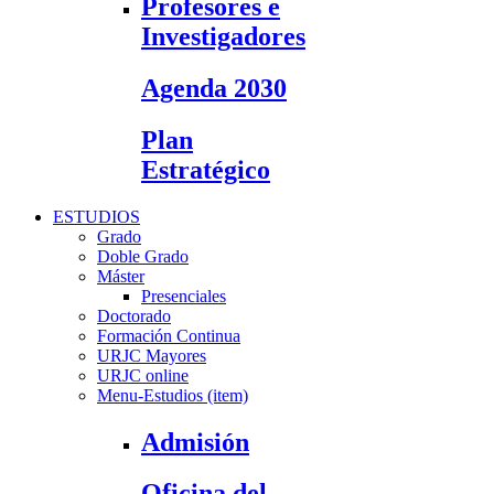
Profesores e
Investigadores
Agenda 2030
Plan
Estratégico
ESTUDIOS
Grado
Doble Grado
Máster
Presenciales
Doctorado
Formación Continua
URJC Mayores
URJC online
Menu-Estudios (item)
Admisión
Oficina del