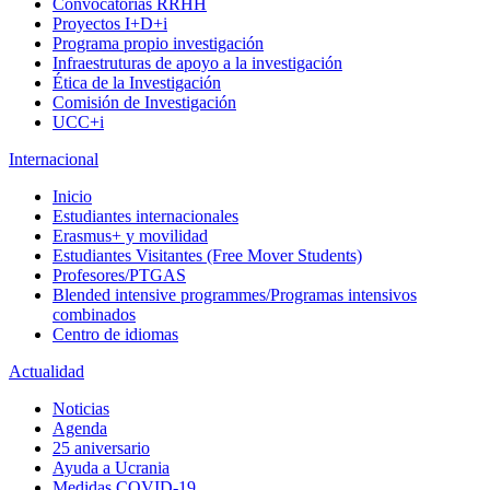
Convocatorias RRHH
Proyectos I+D+i
Programa propio investigación
Infraestruturas de apoyo a la investigación
Ética de la Investigación
Comisión de Investigación
UCC+i
Internacional
Inicio
Estudiantes internacionales
Erasmus+ y movilidad
Estudiantes Visitantes (Free Mover Students)
Profesores/PTGAS
Blended intensive programmes/Programas intensivos
combinados
Centro de idiomas
Actualidad
Noticias
Agenda
25 aniversario
Ayuda a Ucrania
Medidas COVID-19