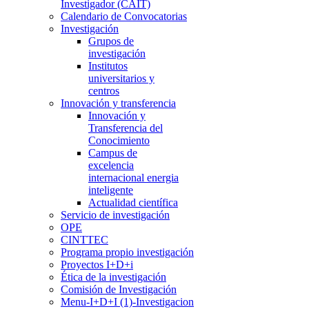
Investigador (CAIT)
Calendario de Convocatorias
Investigación
Grupos de
investigación
Institutos
universitarios y
centros
Innovación y transferencia
Innovación y
Transferencia del
Conocimiento
Campus de
excelencia
internacional energia
inteligente
Actualidad científica
Servicio de investigación
OPE
CINTTEC
Programa propio investigación
Proyectos I+D+i
Ética de la investigación
Comisión de Investigación
Menu-I+D+I (1)-Investigacion