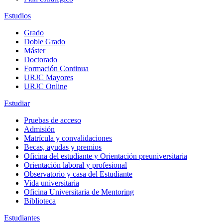
Estudios
Grado
Doble Grado
Máster
Doctorado
Formación Continua
URJC Mayores
URJC Online
Estudiar
Pruebas de acceso
Admisión
Matrícula y convalidaciones
Becas, ayudas y premios
Oficina del estudiante y Orientación preuniversitaria
Orientación laboral y profesional
Observatorio y casa del Estudiante
Vida universitaria
Oficina Universitaria de Mentoring
Biblioteca
Estudiantes