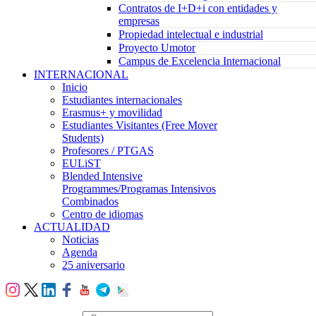
Contratos de I+D+i con entidades y
empresas
Propiedad intelectual e industrial
Proyecto Umotor
Campus de Excelencia Internacional
INTERNACIONAL
Inicio
Estudiantes internacionales
Erasmus+ y movilidad
Estudiantes Visitantes (Free Mover
Students)
Profesores / PTGAS
EULiST
Blended Intensive
Programmes/Programas Intensivos
Combinados
Centro de idiomas
ACTUALIDAD
Noticias
Agenda
25 aniversario