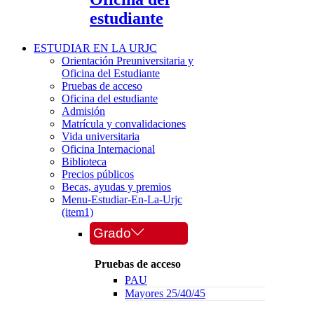
estudiante
ESTUDIAR EN LA URJC
Orientación Preuniversitaria y
Oficina del Estudiante
Pruebas de acceso
Oficina del estudiante
Admisión
Matrícula y convalidaciones
Vida universitaria
Oficina Internacional
Biblioteca
Precios públicos
Becas, ayudas y premios
Menu-Estudiar-En-La-Urjc
(item1)
Grado
Pruebas de acceso
PAU
Mayores 25/40/45