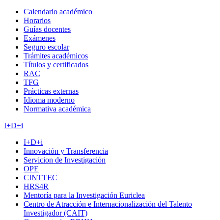
Calendario académico
Horarios
Guías docentes
Exámenes
Seguro escolar
Trámites académicos
Títulos y certificados
RAC
TFG
Prácticas externas
Idioma moderno
Normativa académica
I+D+i
I+D+i
Innovación y Transferencia
Servicion de Investigación
OPE
CINTTEC
HRS4R
Mentoría para la Investigación Euriclea
Centro de Atracción e Internacionalización del Talento
Investigador (CAIT)