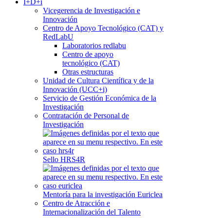
I+D+i
Vicegerencia de Investigación e
Innovación
Centro de Apoyo Tecnológico (CAT) y
RedLabU
Laboratorios redlabu
Centro de apoyo
tecnológico (CAT)
Otras estructuras
Unidad de Cultura Científica y de la
Innovación (UCC+i)
Servicio de Gestión Económica de la
Investigación
Contratación de Personal de
Investigación
Sello HRS4R
Mentoría para la investigación Euriclea
Centro de Atracción e
Internacionalización del Talento