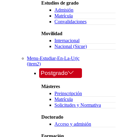
Estudios de grado
Admisión
Matrícula
Convalidaciones
Movilidad
Internacional
Nacional (Sicue)
Menu-Estudiar-En-La-Urjc
(item2)
Postgrado
Másteres
Preinscripción
Matrícula
Solicitudes y Normativa
Doctorado
Acceso y admisión
Formación