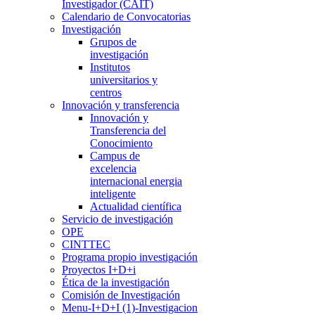
Investigador (CAIT)
Calendario de Convocatorias
Investigación
Grupos de
investigación
Institutos
universitarios y
centros
Innovación y transferencia
Innovación y
Transferencia del
Conocimiento
Campus de
excelencia
internacional energia
inteligente
Actualidad científica
Servicio de investigación
OPE
CINTTEC
Programa propio investigación
Proyectos I+D+i
Ética de la investigación
Comisión de Investigación
Menu-I+D+I (1)-Investigacion