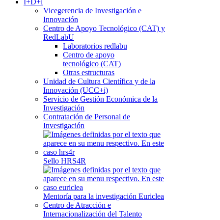
I+D+i
Vicegerencia de Investigación e
Innovación
Centro de Apoyo Tecnológico (CAT) y
RedLabU
Laboratorios redlabu
Centro de apoyo
tecnológico (CAT)
Otras estructuras
Unidad de Cultura Científica y de la
Innovación (UCC+i)
Servicio de Gestión Económica de la
Investigación
Contratación de Personal de
Investigación
Sello HRS4R
Mentoría para la investigación Euriclea
Centro de Atracción e
Internacionalización del Talento