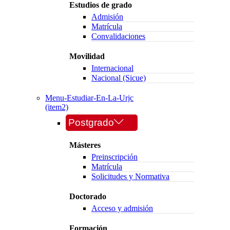
Estudios de grado
Admisión
Matrícula
Convalidaciones
Movilidad
Internacional
Nacional (Sicue)
Menu-Estudiar-En-La-Urjc
(item2)
Postgrado
Másteres
Preinscripción
Matrícula
Solicitudes y Normativa
Doctorado
Acceso y admisión
Formación