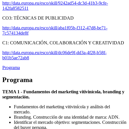
http://data.europa.eu/esco/skill/9242ad54-dc3d-41b3-9cfe-
142fa8582511
CO3: TÉCNICAS DE PUBLICIDAD
http://data.europa.eu/esco/skill/aba1f05b-f312-47d8-be71-
7c574134de8f
C1: COMUNICACIÓN, COLABORACIÓN Y CREATIVIDAD
http://data.europa.eu/esco/skill/dc06de9f-dd3a-4f28-b58f-
b01b5ae72ab8
Programa
Programa
TEMA 1 - Fundamentos del marketing vitivinícola, branding y
segmentación.
Fundamentos del marketing vitivinícola y análisis del
mercado.
Branding. Construcción de una identidad de marca: ADN.
Identificar el mercado objetivo: segmentaciones. Construcción
del buyer persona.