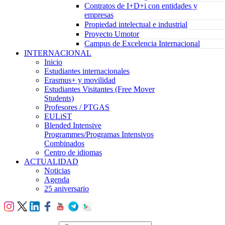
Contratos de I+D+i con entidades y
empresas
Propiedad intelectual e industrial
Proyecto Umotor
Campus de Excelencia Internacional
INTERNACIONAL
Inicio
Estudiantes internacionales
Erasmus+ y movilidad
Estudiantes Visitantes (Free Mover
Students)
Profesores / PTGAS
EULiST
Blended Intensive
Programmes/Programas Intensivos
Combinados
Centro de idiomas
ACTUALIDAD
Noticias
Agenda
25 aniversario