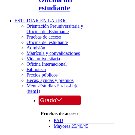
estudiante
ESTUDIAR EN LA URJC
Orientación Preuniversitaria y
Oficina del Estudiante
Pruebas de acceso
Oficina del estudiante
Admisión
Matrícula y convalidaciones
Vida universitaria
Oficina Internacional
Biblioteca
Precios públicos
Becas, ayudas y premios
Menu-Estudiar-En-La-Urjc
(item1)
Grado
Pruebas de acceso
PAU
Mayores 25/40/45