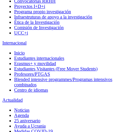
Convocatorias RRHH
Proyectos I+D+i
Programa propio investigación
Infraestruturas de apoyo a la investigación
Ética de la Investigación
Comisión de Investigación
UCC+i
Internacional
Inicio
Estudiantes internacionales
Erasmus+ y movilidad
Estudiantes Visitantes (Free Mover Students)
Profesores/PTGAS
Blended intensive programmes/Programas intensivos
combinados
Centro de idiomas
Actualidad
Noticias
Agenda
25 aniversario
Ayuda a Ucrania
Medidas COVID-19