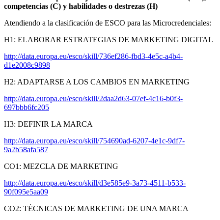
competencias (C) y habilidades o destrezas (H)
Atendiendo a la clasificación de ESCO para las Microcredenciales:
H1: ELABORAR ESTRATEGIAS DE MARKETING DIGITAL
http://data.europa.eu/esco/skill/736ef286-fbd3-4e5c-a4b4-
d1e2008c9898
H2: ADAPTARSE A LOS CAMBIOS EN MARKETING
http://data.europa.eu/esco/skill/2daa2d63-07ef-4c16-b0f3-
697bbb6fc205
H3: DEFINIR LA MARCA
http://data.europa.eu/esco/skill/754690ad-6207-4e1c-9df7-
9a2b58afa587
CO1: MEZCLA DE MARKETING
http://data.europa.eu/esco/skill/d3e585e9-3a73-4511-b533-
90f095e5aa09
CO2: TÉCNICAS DE MARKETING DE UNA MARCA